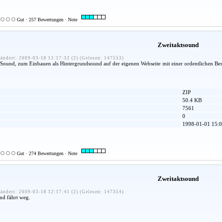
Gut · 257 Bewertungen · Note
Zweitaktsound
ändert: 2009-03-18 12:17:32 (2) (Gelesen: 147553)
-Sound, zum Einbauen als Hintergrundsound auf der eigenen Webseite mit einer ordentlichen B
ZIP
50.4 KB
7561
0
1998-01-01 15:0
Gut · 274 Bewertungen · Note
Zweitaktsound
ändert: 2009-03-18 12:17:41 (2) (Gelesen: 147354)
nd fährt weg.