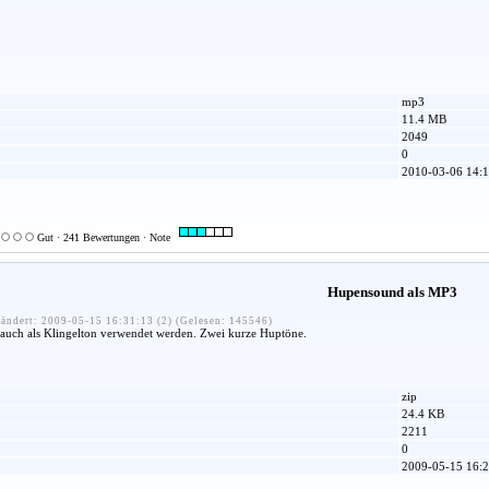
mp3
11.4 MB
2049
0
2010-03-06 14:1
Gut · 241 Bewertungen · Note
Hupensound als MP3
ändert: 2009-05-15 16:31:13 (2) (Gelesen: 145546)
uch als Klingelton verwendet werden. Zwei kurze Huptöne.
zip
24.4 KB
2211
0
2009-05-15 16:2