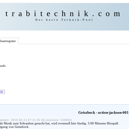
trabitechnik.com
Der beste Technik-Pool
bantregister
unds
cht
Geiszbock - action-jackson-601
ändert: 2010-03-13 07:31:02 (6) (Gelesen: 144003)
le Musik zum Schrauben gesucht hat, wird eventuell hier fündig. 5:00 Minuten Hörspaß.
igung von Geiszbock.