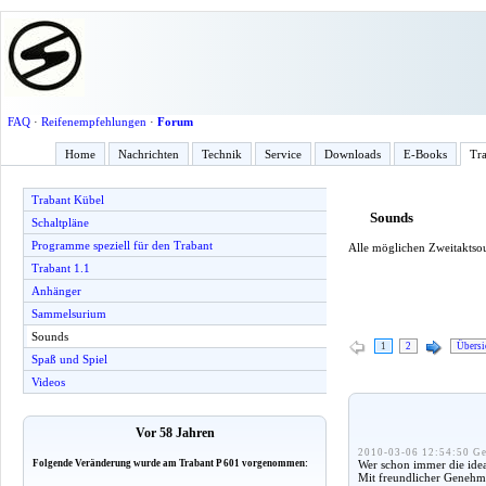
FAQ
·
Reifenempfehlungen
·
Forum
Home
Nachrichten
Technik
Service
Downloads
E-Books
Tra
Trabant Kübel
Sounds
Schaltpläne
Programme speziell für den Trabant
Alle möglichen Zweitaktso
Trabant 1.1
Anhänger
Sammelsurium
Sounds
1
2
Übersi
Spaß und Spiel
Videos
Vor 58 Jahren
2010-03-06 12:54:50 Ge
Wer schon immer die idea
Folgende Veränderung wurde am Trabant P 601 vorgenommen:
Mit freundlicher Genehm