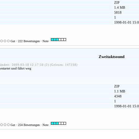
ZIP
1.4 MB
5818
1
1998-01-01 15:0
Gut · 222 Bewertungen · Note
Zweitaktsound
ändert: 2009-03-18 12:17:50 (2) (Gelesen: 147238)
estartet und fährt weg
ZIP
1.1 MB
4348
1
1998-01-01 15:0
Gut · 254 Bewertungen · Note