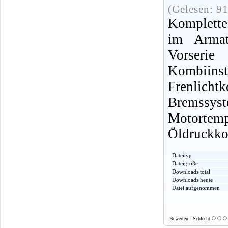
(Gelesen: 9
Komplette
im Armat
Vorseri
Kombiin
Frenlich
Bremssys
Motortem
Öldruckkon
Dateityp
Dateigröße
Downloads total
Downloads heute
Datei aufgenommen
Bewerten - Schlecht