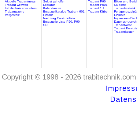
Aktuelle Trabantnews
Selbst geholfen
Trabant P60
Bilder und Beric
Trabant weltweit
Literatur
Trabant P601
Clubliste
trabitechnik.com intern
Kalendarium
Trabant 1.1
Trabantstatistik
Trabantszene
Ersatzteilkatalog Trabant 601
Trabant Kübel
Fertigungszeitr
Vorgestellt
Historie
Linkliste
Nachtrag Ersatzteilliste
Impressum/Discl
Ersatzteile-Liste P50, P60
Datenschutzricht
SRI
Trabantwitze
Trabant Ersatzte
Trabantkosten
Copyright © 1998 - 2026 trabitechnik.com 
Impress
Datensc