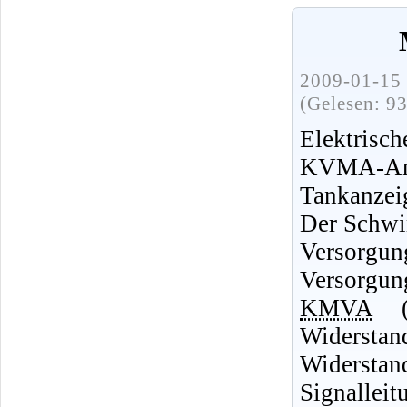
2009-01-15 
(Gelesen: 9
Elektrisc
KVMA-A
Tankanzei
Der Schwi
Versor
Versorgun
KMVA
(5
Widerstan
Widersta
Signalleit