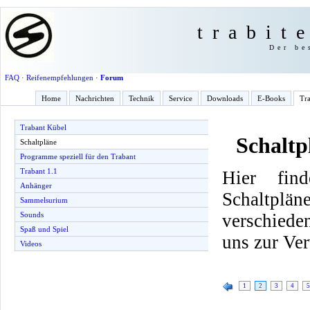
trabit
Der be
FAQ
·
Reifenempfehlungen
·
Forum
Home
Nachrichten
Technik
Service
Downloads
E-Books
Tra
Trabant Kübel
Schaltp
Schaltpläne
Programme speziell für den Trabant
Trabant 1.1
Hier find
Anhänger
Schaltplä
Sammelsurium
verschiede
Sounds
Spaß und Spiel
uns zur Ve
Videos
1
2
3
4
5