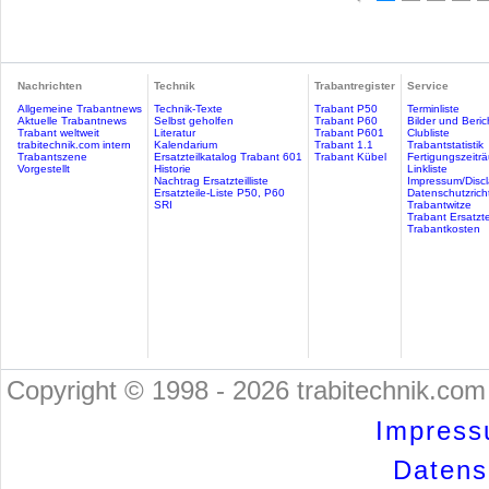
Nachrichten
Technik
Trabantregister
Service
Allgemeine Trabantnews
Technik-Texte
Trabant P50
Terminliste
Aktuelle Trabantnews
Selbst geholfen
Trabant P60
Bilder und Beric
Trabant weltweit
Literatur
Trabant P601
Clubliste
trabitechnik.com intern
Kalendarium
Trabant 1.1
Trabantstatistik
Trabantszene
Ersatzteilkatalog Trabant 601
Trabant Kübel
Fertigungszeitr
Vorgestellt
Historie
Linkliste
Nachtrag Ersatzteilliste
Impressum/Discl
Ersatzteile-Liste P50, P60
Datenschutzricht
SRI
Trabantwitze
Trabant Ersatzte
Trabantkosten
Copyright © 1998 - 2026 trabitechnik.com 
Impress
Datensc