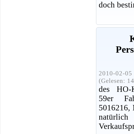
doch best
Per
2010-02-05 
(Gelesen: 1
des HO-K
59er Fah
5016216, 
natürli
Verkaufspr