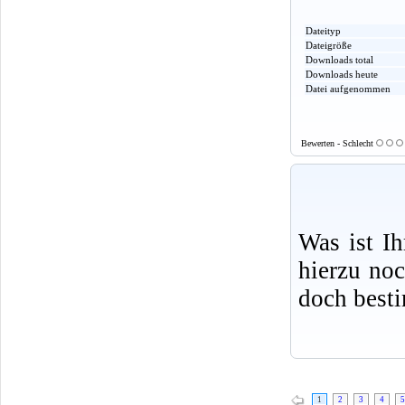
Dateityp
Dateigröße
Downloads total
Downloads heute
Datei aufgenommen
Bewerten - Schlecht
Was ist I
hierzu no
doch best
1
2
3
4
5