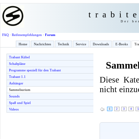
trabit
Der be
FAQ
·
Reifenempfehlungen
·
Forum
Home
Nachrichten
Technik
Service
Downloads
E-Books
Tra
Trabant Kübel
Sammel
Schaltpläne
Programme speziell für den Trabant
Trabant 1.1
Diese Kate
Anhänger
nicht einzu
Sammelsurium
Sounds
Spaß und Spiel
1
2
3
4
5
Videos