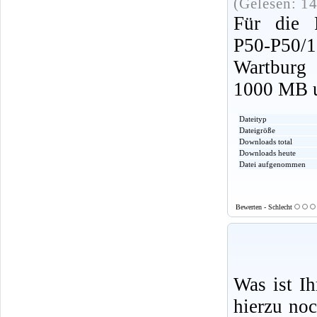
(Gelesen: 1
Für die P
P50-P50/1
Wartburg
1000 MB u
Dateityp
Dateigröße
Downloads total
Downloads heute
Datei aufgenommen
Bewerten - Schlecht
Was ist I
hierzu no