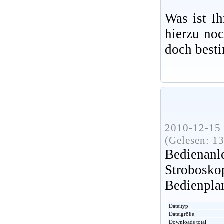
Was ist I
hierzu no
doch best
2010-12-15 
(Gelesen: 1
Bediena
Strobos
Bedienpla
Dateityp
Dateigröße
Downloads total