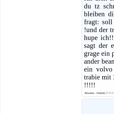
du tz sch
bleiben d
fragt: sol
!und der t
hupe ich!!
sagt der 
grage ein 
ander beam
ein volvo
trabie mit
!!!!!
Bewerten - Schlecht