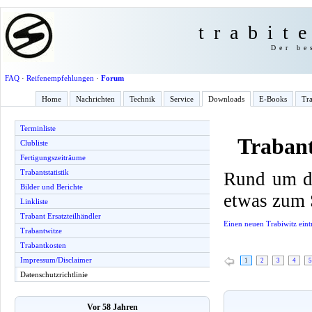
trabit
Der be
FAQ
·
Reifenempfehlungen
·
Forum
Home
Nachrichten
Technik
Service
Downloads
E-Books
Tra
Terminliste
Trabant
Clubliste
Fertigungszeiträume
Trabantstatistik
Rund um de
Bilder und Berichte
etwas zum 
Linkliste
Trabant Ersatzteilhändler
Einen neuen Trabiwitz eint
Trabantwitze
Trabantkosten
Impressum/Disclaimer
1
2
3
4
5
Datenschutzrichtlinie
Vor 58 Jahren