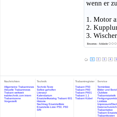
wenn er zu
1. Motor a
2. Kupplun
3. Wische
Bewerten - Schlecht
1
2
3
4
5
Nachrichten
Technik
Trabantregister
Service
Allgemeine Trabantnews
Technik-Texte
Trabant P50
Terminliste
Aktuelle Trabantnews
Selbst geholfen
Trabant P60
Bilder und Beric
Trabant weltweit
Literatur
Trabant P601
Clubliste
trabitechnik.com intern
Kalendarium
Trabant 1.1
Trabantstatistik
Trabantszene
Ersatzteilkatalog Trabant 601
Trabant Kübel
Fertigungszeitr
Vorgestellt
Historie
Linkliste
Nachtrag Ersatzteilliste
Impressum/Discl
Ersatzteile-Liste P50, P60
Datenschutzricht
SRI
Trabantwitze
Trabant Ersatzte
Trabantkosten