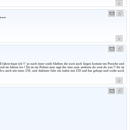
+++
ell fahrst hupe ich !! so nach einer weile bleiben die zwei auch liegen kommt ein Porsche und
und sie fahren los ! Da ist ein Polizei auto sagt der eine zum anderen du west du was !! hir ist
lvo auch mit einer 250, und dahinter fuhr ein trabie mit 250 und hat gehupt und wolte noch