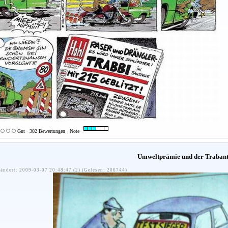
Gut · 302 Bewertungen · Note
Umweltprämie und der Traban
ändert: 2009-03-07 20:48:47 (2) (Gelesen: 206744)