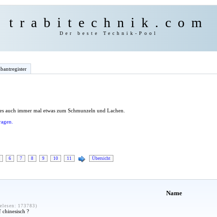
trabitechnik.com
Der beste Technik-Pool
bantregister
 es auch immer mal etwas zum Schmunzeln und Lachen.
ragen.
6
7
8
9
10
11
Übersicht
Name
elesen: 173783)
f chinesisch ?