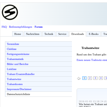
FAQ
·
Reifenempfehlungen
·
Forum
Home
Nachrichten
Technik
Service
Downloads
E-Books
Tra
Terminliste
Trabantwitze
Clubliste
Fertigungszeiträume
Rund um den Trabant gibt
Trabantstatistik
Einen neuen Trabiwitz eint
Bilder und Berichte
Linkliste
Trabant Ersatzteilhändler
1
2
3
4
5
Trabantwitze
Trabantkosten
Impressum/Disclaimer
Datenschutzrichtlinie
2016-01-05 13:58:24 (G
Wie heisst ein Trabant au
"ZU ENG"