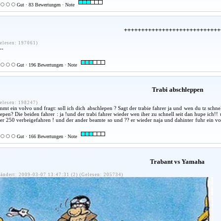
Gut · 83 Bewertungen · Note
++++++++++++++++++++++++++++
elesen: 197061)
--
Gut · 196 Bewertungen · Note
Trabi abschleppen
elesen: 198247)
ommt ein volvo und fragt: soll ich dich abschlepen ? Sagt der trabie fahrer ja und wen du tz schn
lepen? Die beiden fahrer : ja !und der trabi fahrer wieder wen iher zu schnell seit dan hupe ich!! 
ner 250 verbeigefahren ! und der ander beamte so und ?? er wieder naja und dahinter fuhr ein vo
Gut · 166 Bewertungen · Note
Trabant vs Yamaha
ändert: 2009-03-07 13:47:31 (2) (Gelesen: 205734)