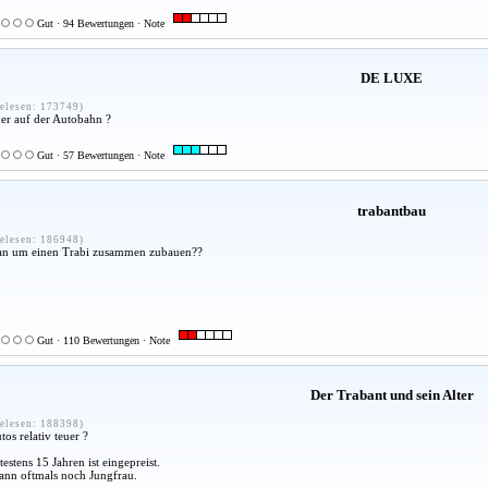
Gut · 94 Bewertungen · Note
DE LUXE
elesen: 173749)
her auf der Autobahn ?
Gut · 57 Bewertungen · Note
trabantbau
elesen: 186948)
an um einen Trabi zusammen zubauen??
Gut · 110 Bewertungen · Note
Der Trabant und sein Alter
elesen: 188398)
os relativ teuer ?
estens 15 Jahren ist eingepreist.
dann oftmals noch Jungfrau.