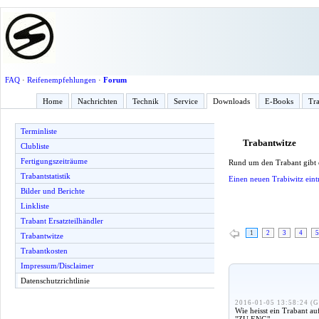
FAQ
·
Reifenempfehlungen
·
Forum
Home
Nachrichten
Technik
Service
Downloads
E-Books
Tra
Terminliste
Trabantwitze
Clubliste
Fertigungszeiträume
Rund um den Trabant gibt
Trabantstatistik
Einen neuen Trabiwitz eint
Bilder und Berichte
Linkliste
Trabant Ersatzteilhändler
1
2
3
4
5
Trabantwitze
Trabantkosten
Impressum/Disclaimer
Datenschutzrichtlinie
2016-01-05 13:58:24 (G
Wie heisst ein Trabant au
"ZU ENG"