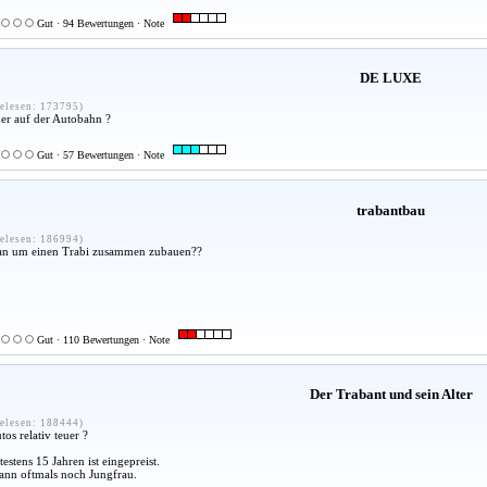
Gut · 94 Bewertungen · Note
DE LUXE
elesen: 173795)
her auf der Autobahn ?
Gut · 57 Bewertungen · Note
trabantbau
elesen: 186994)
an um einen Trabi zusammen zubauen??
Gut · 110 Bewertungen · Note
Der Trabant und sein Alter
elesen: 188444)
os relativ teuer ?
estens 15 Jahren ist eingepreist.
dann oftmals noch Jungfrau.