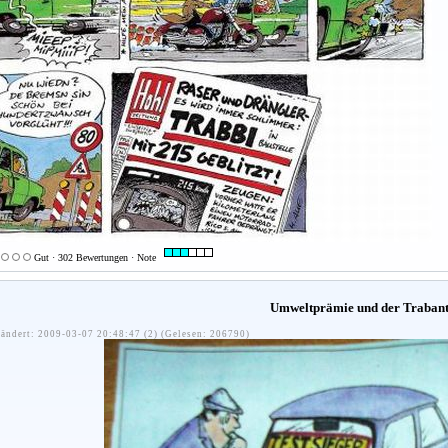
Gut · 302 Bewertungen · Note
Umweltprämie und der Traban
ändert: 2009-03-07 20:48:47 (2) (Gelesen: 206790)