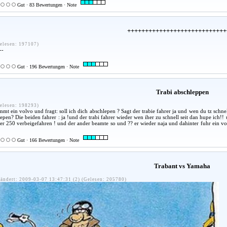
Gut · 83 Bewertungen · Note
++++++++++++++++++++++++++++
elesen: 197107)
--
Gut · 196 Bewertungen · Note
Trabi abschleppen
elesen: 198293)
ommt ein volvo und fragt: soll ich dich abschlepen ? Sagt der trabie fahrer ja und wen du tz schn
lepen? Die beiden fahrer : ja !und der trabi fahrer wieder wen iher zu schnell seit dan hupe ich!! 
ner 250 verbeigefahren ! und der ander beamte so und ?? er wieder naja und dahinter fuhr ein vo
Gut · 166 Bewertungen · Note
Trabant vs Yamaha
ändert: 2009-03-07 13:47:31 (2) (Gelesen: 205780)