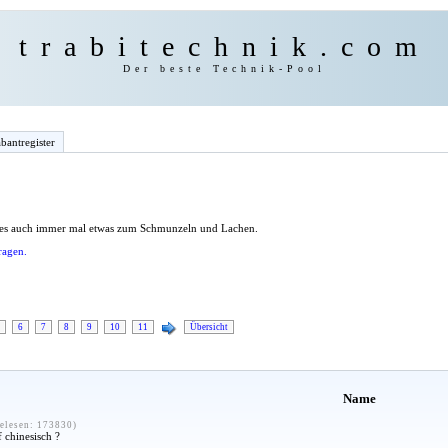
trabitechnik.com
Der beste Technik-Pool
bantregister
 es auch immer mal etwas zum Schmunzeln und Lachen.
ragen.
6
7
8
9
10
11
Übersicht
Name
elesen: 173830)
f chinesisch ?