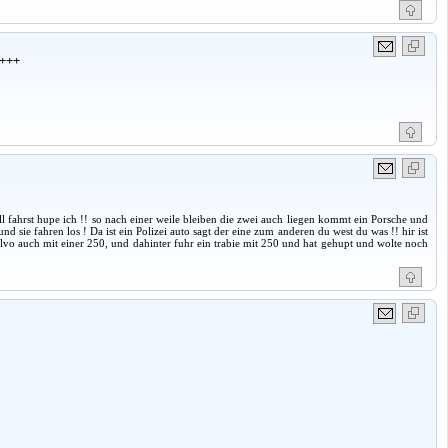
+++
ell fahrst hupe ich !! so nach einer weile bleiben die zwei auch liegen kommt ein Porsche und
und sie fahren los ! Da ist ein Polizei auto sagt der eine zum anderen du west du was !! hir ist
lvo auch mit einer 250, und dahinter fuhr ein trabie mit 250 und hat gehupt und wolte noch