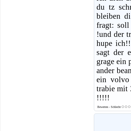
du tz sch
bleiben d
fragt: sol
!und der t
hupe ich!!
sagt der 
grage ein 
ander beam
ein volvo
trabie mit
!!!!!
Bewerten - Schlecht