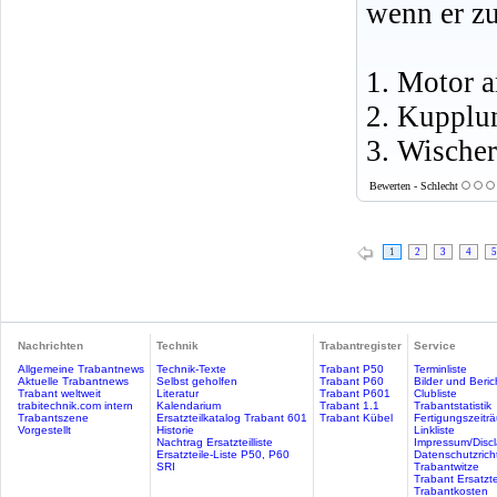
wenn er zu
1. Motor a
2. Kupplun
3. Wische
Bewerten - Schlecht
1
2
3
4
5
Nachrichten
Technik
Trabantregister
Service
Allgemeine Trabantnews
Technik-Texte
Trabant P50
Terminliste
Aktuelle Trabantnews
Selbst geholfen
Trabant P60
Bilder und Beric
Trabant weltweit
Literatur
Trabant P601
Clubliste
trabitechnik.com intern
Kalendarium
Trabant 1.1
Trabantstatistik
Trabantszene
Ersatzteilkatalog Trabant 601
Trabant Kübel
Fertigungszeitr
Vorgestellt
Historie
Linkliste
Nachtrag Ersatzteilliste
Impressum/Discl
Ersatzteile-Liste P50, P60
Datenschutzricht
SRI
Trabantwitze
Trabant Ersatzte
Trabantkosten