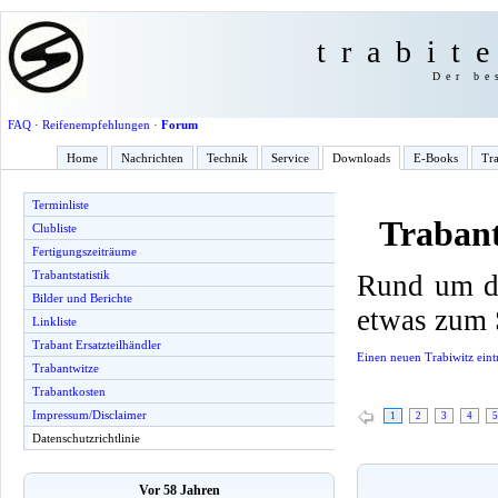
trabit
Der be
FAQ
·
Reifenempfehlungen
·
Forum
Home
Nachrichten
Technik
Service
Downloads
E-Books
Tra
Terminliste
Trabant
Clubliste
Fertigungszeiträume
Trabantstatistik
Rund um de
Bilder und Berichte
etwas zum 
Linkliste
Trabant Ersatzteilhändler
Einen neuen Trabiwitz eint
Trabantwitze
Trabantkosten
Impressum/Disclaimer
1
2
3
4
5
Datenschutzrichtlinie
Vor 58 Jahren