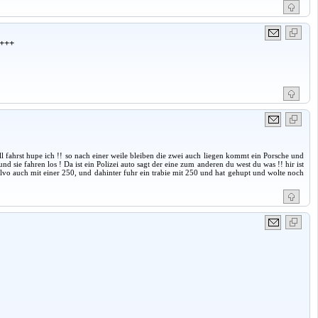
+++
ell fahrst hupe ich !! so nach einer weile bleiben die zwei auch liegen kommt ein Porsche und
und sie fahren los ! Da ist ein Polizei auto sagt der eine zum anderen du west du was !! hir ist
lvo auch mit einer 250, und dahinter fuhr ein trabie mit 250 und hat gehupt und wolte noch