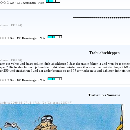
Gut · 83 Bewertungen · Note
++++++++++++++++++++++++++++
elesen: 197074)
--
Gut · 196 Bewertungen · Note
Trabi abschleppen
elesen: 198260)
ommt ein volvo und fragt: soll ich dich abschlepen ? Sagt der trabie fahrer ja und wen du tz schn
lepen? Die beiden fahrer : ja !und der trabi fahrer wieder wen iher zu schnell seit dan hupe ich!! 
ner 250 verbeigefahren ! und der ander beamte so und ?? er wieder naja und dahinter fuhr ein vo
Gut · 166 Bewertungen · Note
Trabant vs Yamaha
ändert: 2009-03-07 13:47:31 (2) (Gelesen: 205747)