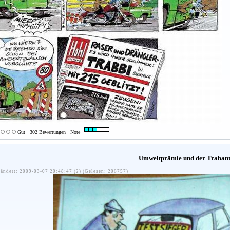
Gut · 302 Bewertungen · Note
Umweltprämie und der Traban
ändert: 2009-03-07 20:48:47 (2) (Gelesen: 206757)