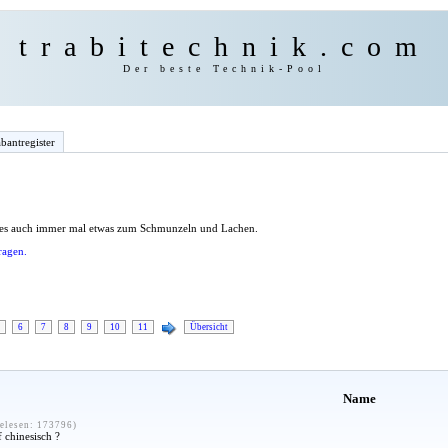
trabitechnik.com
Der beste Technik-Pool
bantregister
 es auch immer mal etwas zum Schmunzeln und Lachen.
ragen.
6
7
8
9
10
11
Übersicht
Name
elesen: 173796)
f chinesisch ?