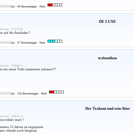
Gut · 94 Bewertungen · Note
DE LUXE
elesen: 173762)
her auf der Autobahn ?
Gut · 57 Bewertungen · Note
trabantbau
elesen: 186961)
an um einen Trabi zusammen zubauen??
Gut · 110 Bewertungen · Note
Der Trabant und sein Alter
elesen: 188411)
os relativ teuer ?
estens 15 Jahren ist eingepreist.
dann oftmals noch Jungfrau.