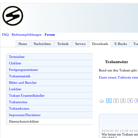
FAQ
·
Reifenempfehlungen
·
Forum
Home
Nachrichten
Technik
Service
Downloads
E-Books
Tra
Terminliste
Trabantwitze
Clubliste
Fertigungszeiträume
Rund um den Trabant gibt
Trabantstatistik
Einen neuen Trabiwitz eint
Bilder und Berichte
Linkliste
Trabant Ersatzteilhändler
1
2
3
4
5
Trabantwitze
Trabantkosten
Impressum/Disclaimer
Datenschutzrichtlinie
2016-01-05 13:58:24 (G
Wie heisst ein Trabant au
"ZU ENG"