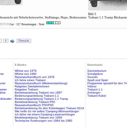
Bild 5
eransicht mit Nebelscheinwerfer, Stoßstange, Hupe, Bodenwanne
Trabant 1.1 Tramp Rückansic
Gut · 217 Bewertungen · Note
6
Übersicht
E-Books
Downloads
Whims von 1979
Sammelsurium
hte
Whims von 1990
Schaltpläne
Reparaturhandbuch von 1978
Sounds
Ich fahre einen Trabant
Spaß und Spiel
äume
Reparaturhandbuch (Weiterentwicklung)
Programme speziell für den T
Ratgeber Zweitaktmotoren
Videos
aimer
Ratgeber Trabant
Trabant 1.1
linie
Betriebsanleitung Trabant von 1987
Anhänger
Bedienungsanleitung Trabant 1.1
Trabant Kübel
ilhändler
Bedienungsanleitung Trabant 1.1 Tramp
Betriebsanleitung Trabant P50
Reparaturhandbuch P50/P60
Betriebsanleitung für den Kübelwagen Trabant 601A
Wie helfe ich mir selbst 'Camping-Wohnanhänger'
Ich fahre mit einem Camping-Lastenanhänger
Betriebsanleitung Trabant von 1959
Technische Änderungen von 1964 bis 1980