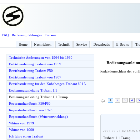
FAQ
·
Reifenempfehlungen
·
Forum
Home
Nachrichten
Technik
Service
Downloads
E-Books
Tra
Technische Änderungen von 1964 bis 1980
Bedienungsanleitu
Betriebsanleitung Trabant von 1959
Betriebsanleitung Trabant P50
Redaktionsschluss der vorl
Betriebsanleitung Trabant von 1987
Betriebsanleitung für den Kübelwagen Trabant 601A
Bedienungsanleitung Trabant 1.1
Bedienungsanleitung Trabant 1.1 Tramp
1
2
3
4
5
Reparaturhandbuch P50/P60
Reparaturhandbuch von 1978
Reparaturhandbuch (Weiterentwicklung)
Whims von 1979
Whims von 1990
2007-02-28 15:42:26 Ge
Ich fahre einen Trabant
Trabant 1.1 Tramp