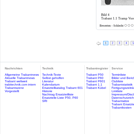
Bild 4
Trabant 1.1 Tramp Vord
Bewerten - Schlecht
1
2
3
4
5
Nachrichten
Technik
Trabantregister
Service
Allgemeine Trabantnews
Technik-Texte
Trabant P50
Terminliste
Aktuelle Trabantnews
Selbst geholfen
Trabant P60
Bilder und Beric
Trabant weltweit
Literatur
Trabant P601
Clubliste
trabitechnik.com intern
Kalendarium
Trabant 1.1
Trabantstatistik
Trabantszene
Ersatzteilkatalog Trabant 601
Trabant Kübel
Fertigungszeitr
Vorgestellt
Historie
Linkliste
Nachtrag Ersatzteilliste
Impressum/Discl
Ersatzteile-Liste P50, P60
Datenschutzricht
SRI
Trabantwitze
Trabant Ersatzte
Trabantkosten