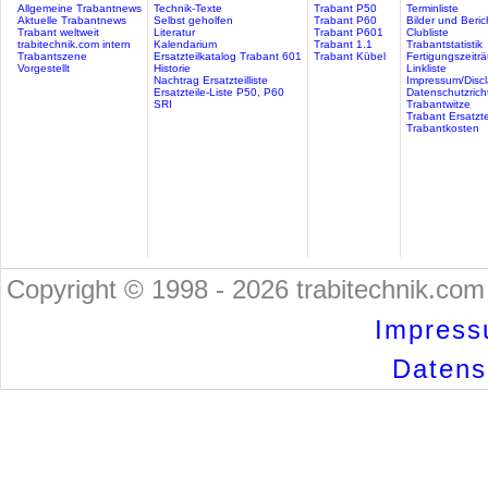
Allgemeine Trabantnews
Technik-Texte
Trabant P50
Terminliste
Aktuelle Trabantnews
Selbst geholfen
Trabant P60
Bilder und Beric
Trabant weltweit
Literatur
Trabant P601
Clubliste
trabitechnik.com intern
Kalendarium
Trabant 1.1
Trabantstatistik
Trabantszene
Ersatzteilkatalog Trabant 601
Trabant Kübel
Fertigungszeitr
Vorgestellt
Historie
Linkliste
Nachtrag Ersatzteilliste
Impressum/Discl
Ersatzteile-Liste P50, P60
Datenschutzricht
SRI
Trabantwitze
Trabant Ersatzte
Trabantkosten
Copyright © 1998 - 2026 trabitechnik.com 
Impress
Datensc