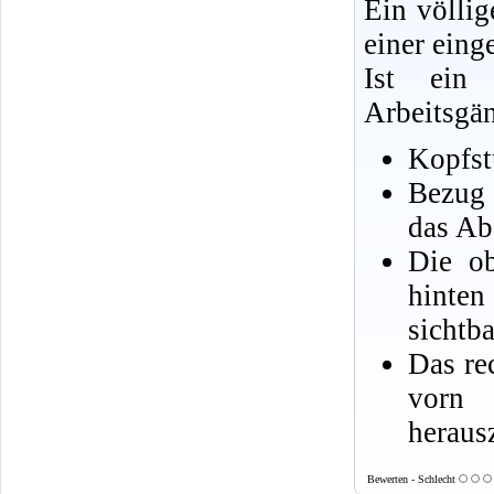
Ein völlig
einer eing
Ist ein
Arbeitsgän
Kopfstü
Bezug 
das Abd
Die ob
hinten
sichtba
Das re
vorn 
heraus
Bewerten - Schlecht