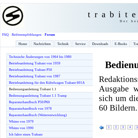
trabit
Der be
FAQ
·
Reifenempfehlungen
·
Forum
Home
Nachrichten
Technik
Service
Downloads
E-Books
Tra
Technische Änderungen von 1964 bis 1980
Bedienu
Betriebsanleitung Trabant von 1959
Betriebsanleitung Trabant P50
Betriebsanleitung Trabant von 1987
Redaktio
Betriebsanleitung für den Kübelwagen Trabant 601A
Ausgabe w
Bedienungsanleitung Trabant 1.1
sich um di
Bedienungsanleitung Trabant 1.1 Tramp
Reparaturhandbuch P50/P60
60 Bildern.
Reparaturhandbuch von 1978
Reparaturhandbuch (Weiterentwicklung)
Whims von 1979
1
2
3
4
5
Whims von 1990
Ich fahre einen Trabant