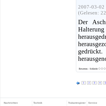
2007-03-02 
(Gelesen: 2
Der Asch
Halteru
herausged
herausge
gedrückt
herausge
Bewerten - Schlecht
1
2
3
4
5
Nachrichten
Technik
Trabantregister
Service