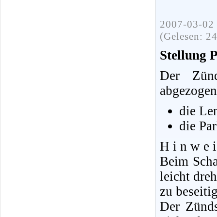
2007-03-02 
(Gelesen: 2
Stellung 
Der Zünd
abgezogen
die Le
die Par
H i n w e i
Beim Scha
leicht dre
zu beseiti
Der Zünds