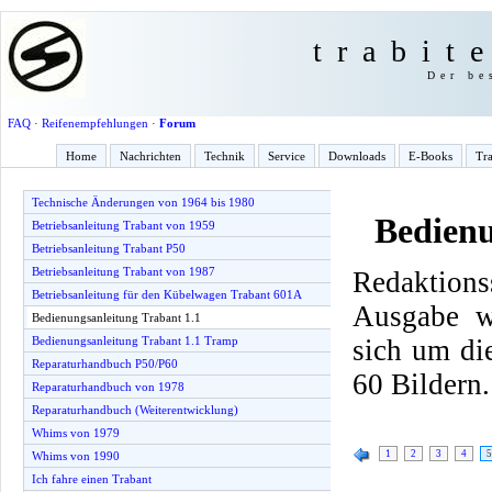
trabit
Der be
FAQ
·
Reifenempfehlungen
·
Forum
Home
Nachrichten
Technik
Service
Downloads
E-Books
Tra
Technische Änderungen von 1964 bis 1980
Bedienu
Betriebsanleitung Trabant von 1959
Betriebsanleitung Trabant P50
Betriebsanleitung Trabant von 1987
Redaktio
Betriebsanleitung für den Kübelwagen Trabant 601A
Ausgabe w
Bedienungsanleitung Trabant 1.1
sich um di
Bedienungsanleitung Trabant 1.1 Tramp
Reparaturhandbuch P50/P60
60 Bildern.
Reparaturhandbuch von 1978
Reparaturhandbuch (Weiterentwicklung)
Whims von 1979
1
2
3
4
5
Whims von 1990
Ich fahre einen Trabant