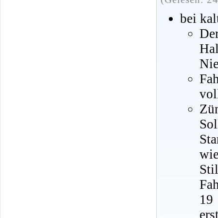
bei ka
De
Hal
Nie
Fah
vol
Zü
Sol
Sta
wi
St
Fah
19
ers