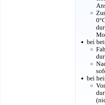
An
Zur
0°C
dur
Mot
bei be
Fa
dur
Nac
sof
bei he
Vo
du
(ni