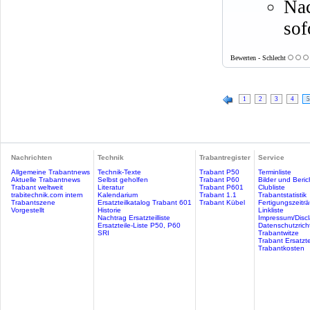
Nac
sof
Bewerten - Schlecht
1
2
3
4
5
Nachrichten
Technik
Trabantregister
Service
Allgemeine Trabantnews
Technik-Texte
Trabant P50
Terminliste
Aktuelle Trabantnews
Selbst geholfen
Trabant P60
Bilder und Beric
Trabant weltweit
Literatur
Trabant P601
Clubliste
trabitechnik.com intern
Kalendarium
Trabant 1.1
Trabantstatistik
Trabantszene
Ersatzteilkatalog Trabant 601
Trabant Kübel
Fertigungszeitr
Vorgestellt
Historie
Linkliste
Nachtrag Ersatzteilliste
Impressum/Discl
Ersatzteile-Liste P50, P60
Datenschutzricht
SRI
Trabantwitze
Trabant Ersatzte
Trabantkosten