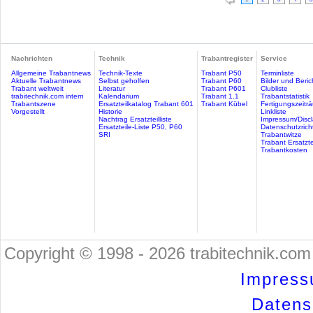
Nachrichten
Technik
Trabantregister
Service
Allgemeine Trabantnews
Technik-Texte
Trabant P50
Terminliste
Aktuelle Trabantnews
Selbst geholfen
Trabant P60
Bilder und Beric
Trabant weltweit
Literatur
Trabant P601
Clubliste
trabitechnik.com intern
Kalendarium
Trabant 1.1
Trabantstatistik
Trabantszene
Ersatzteilkatalog Trabant 601
Trabant Kübel
Fertigungszeitr
Vorgestellt
Historie
Linkliste
Nachtrag Ersatzteilliste
Impressum/Discl
Ersatzteile-Liste P50, P60
Datenschutzricht
SRI
Trabantwitze
Trabant Ersatzte
Trabantkosten
Copyright © 1998 - 2026 trabitechnik.com 
Impress
Datensc