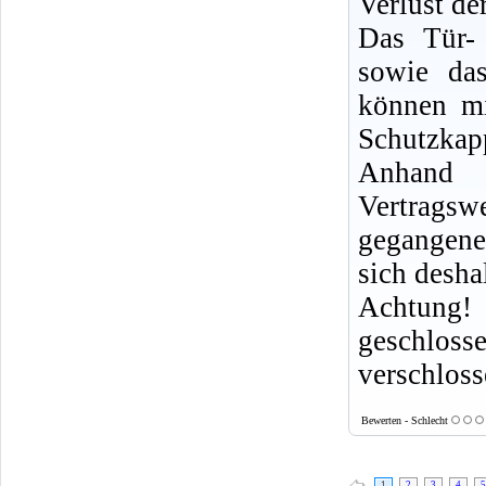
Verlust der
Das Tür-
sowie da
können mi
Schutzka
Anhand 
Vertragsw
gegangene
sich desha
Achtung
geschlo
verschlos
Bewerten - Schlecht
1
2
3
4
5