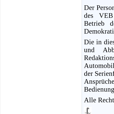
Der Person
des VEB 
Betrieb 
Demokrati
Die in di
und Abb
Redakti
Automobi
der Serien
Ansprüch
Bedienungs
Alle Recht