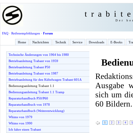
trabit
Der be
FAQ
·
Reifenempfehlungen
·
Forum
Home
Nachrichten
Technik
Service
Downloads
E-Books
Tra
Technische Änderungen von 1964 bis 1980
Bedienu
Betriebsanleitung Trabant von 1959
Betriebsanleitung Trabant P50
Betriebsanleitung Trabant von 1987
Redaktio
Betriebsanleitung für den Kübelwagen Trabant 601A
Ausgabe w
Bedienungsanleitung Trabant 1.1
sich um di
Bedienungsanleitung Trabant 1.1 Tramp
Reparaturhandbuch P50/P60
60 Bildern.
Reparaturhandbuch von 1978
Reparaturhandbuch (Weiterentwicklung)
Whims von 1979
1
2
3
4
5
Whims von 1990
Ich fahre einen Trabant