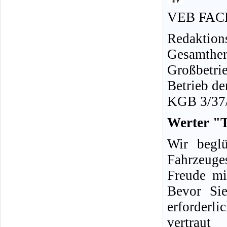
VEB FAC
Redaktion
Gesamth
Großbetrie
Betrieb de
KGB 3/37
Werter "
Wir begl
Fahrzeug
Freude mi
Bevor Sie
erforderli
vertrau