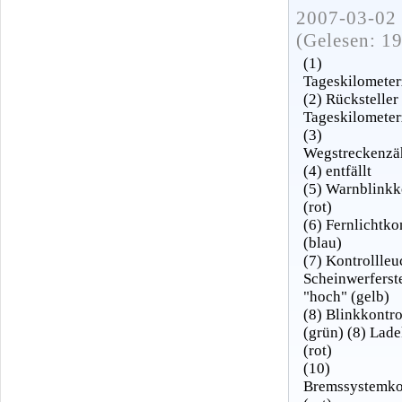
2007-03-02 
(Gelesen: 1
(1)
Tageskilometer
(2) Rücksteller
Tageskilometer
(3)
Wegstreckenzä
(4) entfällt
(5) Warnblinkk
(rot)
(6) Fernlichtko
(blau)
(7) Kontrollleu
Scheinwerferst
"hoch" (gelb)
(8) Blinkkontro
(grün) (8) Lade
(rot)
(10)
Bremssystemko