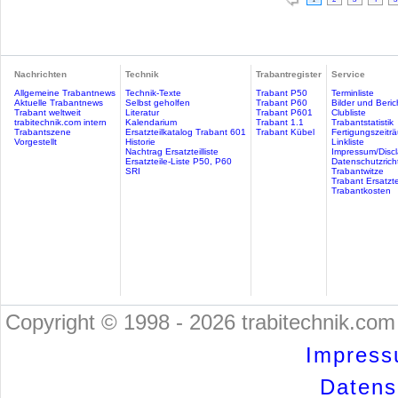
Nachrichten
Technik
Trabantregister
Service
Allgemeine Trabantnews
Technik-Texte
Trabant P50
Terminliste
Aktuelle Trabantnews
Selbst geholfen
Trabant P60
Bilder und Beric
Trabant weltweit
Literatur
Trabant P601
Clubliste
trabitechnik.com intern
Kalendarium
Trabant 1.1
Trabantstatistik
Trabantszene
Ersatzteilkatalog Trabant 601
Trabant Kübel
Fertigungszeitr
Vorgestellt
Historie
Linkliste
Nachtrag Ersatzteilliste
Impressum/Discl
Ersatzteile-Liste P50, P60
Datenschutzricht
SRI
Trabantwitze
Trabant Ersatzte
Trabantkosten
Copyright © 1998 - 2026 trabitechnik.com 
Impress
Datensc