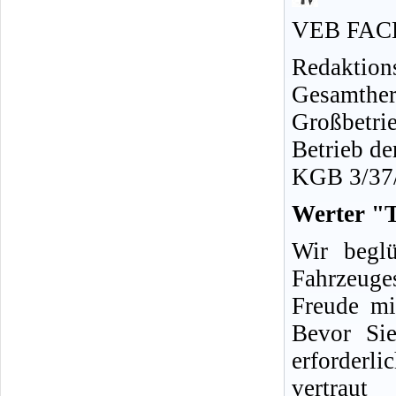
VEB FAC
Redaktion
Gesamth
Großbetrie
Betrieb de
KGB 3/37
Werter "
Wir begl
Fahrzeug
Freude mi
Bevor Sie
erforderli
vertrau