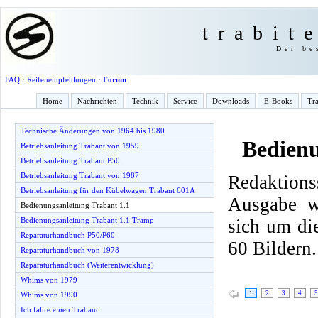
trabit
Der be
FAQ
·
Reifenempfehlungen
·
Forum
Home
Nachrichten
Technik
Service
Downloads
E-Books
Tra
Technische Änderungen von 1964 bis 1980
Bedienu
Betriebsanleitung Trabant von 1959
Betriebsanleitung Trabant P50
Betriebsanleitung Trabant von 1987
Redaktio
Betriebsanleitung für den Kübelwagen Trabant 601A
Ausgabe w
Bedienungsanleitung Trabant 1.1
sich um di
Bedienungsanleitung Trabant 1.1 Tramp
Reparaturhandbuch P50/P60
60 Bildern.
Reparaturhandbuch von 1978
Reparaturhandbuch (Weiterentwicklung)
Whims von 1979
1
2
3
4
5
Whims von 1990
Ich fahre einen Trabant