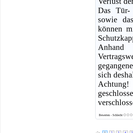
Verlust der
Das Tür-
sowie da
können mi
Schutzka
Anhand 
Vertragsw
gegangene
sich desha
Achtung
geschlo
verschlos
Bewerten - Schlecht
1
2
3
4
5