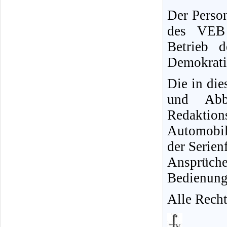
Der Person
des VEB 
Betrieb 
Demokrati
Die in di
und Abb
Redakti
Automobi
der Serien
Ansprüch
Bedienungs
Alle Recht