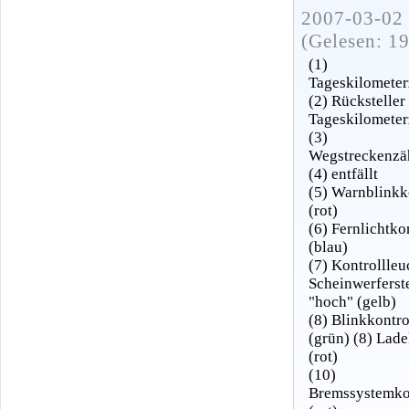
2007-03-02 
(Gelesen: 1
(1)
Tageskilometer
(2) Rücksteller
Tageskilometer
(3)
Wegstreckenzä
(4) entfällt
(5) Warnblinkk
(rot)
(6) Fernlichtko
(blau)
(7) Kontrollleu
Scheinwerferst
"hoch" (gelb)
(8) Blinkkontro
(grün) (8) Lade
(rot)
(10)
Bremssystemko