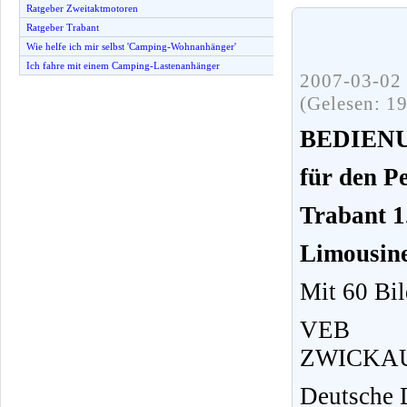
Ratgeber Zweitaktmotoren
Ratgeber Trabant
Wie helfe ich mir selbst 'Camping-Wohnanhänger'
Ich fahre mit einem Camping-Lastenanhänger
2007-03-02 
(Gelesen: 1
BEDIEN
für den P
Trabant 1
Limousine
Mit 60 Bil
VEB S
ZWICKAU 
Deutsche 