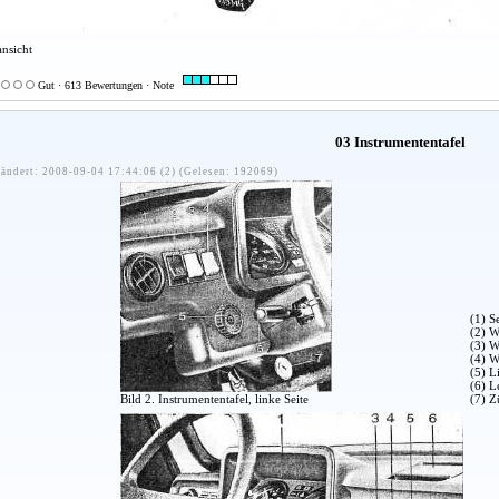
nsicht
Gut · 613 Bewertungen · Note
03 Instrumententafel
ändert: 2008-09-04 17:44:06 (2) (Gelesen: 192069)
(1) S
(2) W
(3) W
(4) W
(5) L
(6) L
Bild 2. Instrumententafel, linke Seite
(7) Z