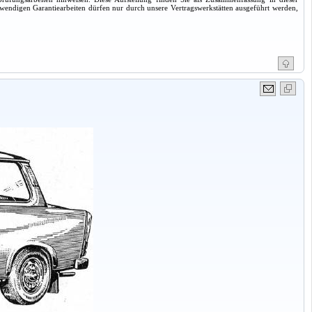
twendigen Garantiearbeiten dürfen nur durch unsere Vertragswerkstätten ausgeführt werden,