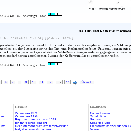
Bild 4. Instrumenteneinsatz
Gut · 656 Bewertungen · Note
05 Tür- und Kofferraumschlos
ändert: 2008-09-04 17:44:06 (1) (Gelesen: 192024)
s erhalten Sie je zwei Schlüssel für Tür- und Zündschloss. Wir empfehlen Ihnen, ein Schlüsselpaa
schloss bei der Limousine sowie das Tür- und Hecktürschloss beim Universal können mit de
er können in jeder Vertragswerkstatt für Schließeinrichtungen verloren gegangene Schlüssel an
schloss darf nur im geschlossenen Zustand der Kofferraumklappe verschlossen werden.
Gut · 649 Bewertungen · Note
6
7
8
9
10
11
12
…
17
Übersicht
E-Books
Downloads
Whims von 1979
Sammelsurium
hte
Whims von 1990
Schaltpläne
Reparaturhandbuch von 1978
Sounds
Ich fahre einen Trabant
Spaß und Spiel
äume
Reparaturhandbuch (Weiterentwicklung)
Programme speziell für den T
Ratgeber Zweitaktmotoren
Videos