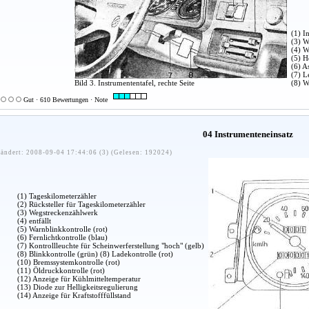
(1) I
(3) W
(4) W
(5) H
(6) A
(7) L
Bild 3. Instrumententafel, rechte Seite
(8) W
Gut · 610 Bewertungen · Note
04 Instrumenteneinsatz
ändert: 2008-09-04 17:44:06 (3) (Gelesen: 192024)
(1) Tageskilometerzähler
(2) Rücksteller für Tageskilometerzähler
(3) Wegstreckenzählwerk
(4) entfällt
(5) Warnblinkkontrolle (rot)
(6) Fernlichtkontrolle (blau)
(7) Kontrollleuchte für Scheinwerferstellung "hoch" (gelb)
(8) Blinkkontrolle (grün) (8) Ladekontrolle (rot)
(10) Bremssystemkontrolle (rot)
(11) Öldruckkontrolle (rot)
(12) Anzeige für Kühlmitteltemperatur
(13) Diode zur Helligkeitsregulierung
(14) Anzeige für Kraftstofffüllstand