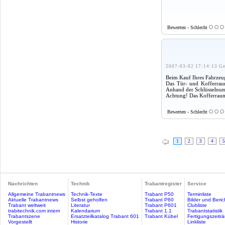
Bewerten - Schlecht
2007-03-02 17:14:13 Ge
Beim Kauf Ihres Fahrzeuge
Das Tür- und Kofferraum
Anhand der Schlüsselnumm
Achtung! Das Kofferraum
Bewerten - Schlecht
1
2
3
4
5
Nachrichten
Technik
Trabantregister
Service
Allgemeine Trabantnews
Technik-Texte
Trabant P50
Terminliste
Aktuelle Trabantnews
Selbst geholfen
Trabant P60
Bilder und Beric
Trabant weltweit
Literatur
Trabant P601
Clubliste
trabitechnik.com intern
Kalendarium
Trabant 1.1
Trabantstatistik
Trabantszene
Ersatzteilkatalog Trabant 601
Trabant Kübel
Fertigungszeitr
Vorgestellt
Historie
Linkliste