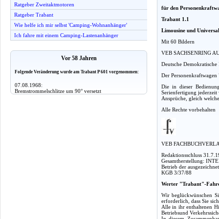
Ratgeber Zweitaktmotoren
für den Personenkraftw
Ratgeber Trabant
Trabant 1.1
Wie helfe ich mir selbst 'Camping-Wohnanhänger'
Limousine und Universa
Ich fahre mit einem Camping-Lastenanhänger
Mit 60 Bildern
VEB SACHSENRING AUT
Vor 58 Jahren
Deutsche Demokratische 
Folgende Veränderung wurde am Trabant P 601 vorgenommen:
Der Personenkraftwagen 
07.08.1968:
Die in dieser Bedienun
Bremstrommelschlitze um 90° versetzt
Serienfertigung jederzeit 
Ansprüche, gleich welche
Alle Rechte vorbehalten
VEB FACHBUCHVERLA
Redaktionsschluss 31.7.
Gesamtherstellung: INT
Betrieb der ausgezeichnet
KGB 3/37/88
Werter "Trabant"-Fahr
Wir beglückwünschen Sie
erforderlich, dass Sie si
Alle in ihr enthaltenen 
Betriebsund Verkehrssiche
In diesem Zusammenhang