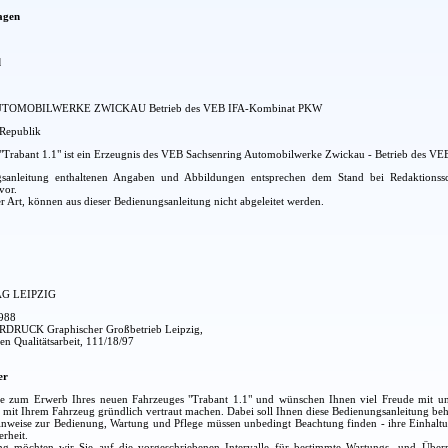
agen
l
OMOBILWERKE ZWICKAU Betrieb des VEB IFA-Kombinat PKW
Republik
"Trabant 1.1" ist ein Erzeugnis des VEB Sachsenring Automobilwerke Zwickau - Betrieb des 
gsanleitung enthaltenen Angaben und Abbildungen entsprechen dem Stand bei Redaktions
vor.
r Art, können aus dieser Bedienungsanleitung nicht abgeleitet werden.
G LEIPZIG
1988
ERDRUCK Graphischer Großbetrieb Leipzig,
en Qualitätsarbeit, 111/18/97
er
 zum Erwerb Ihres neuen Fahrzeuges "Trabant 1.1" und wünschen Ihnen viel Freude mit unsere
ch mit Ihrem Fahrzeug gründlich vertraut machen. Dabei soll Ihnen diese Bedienungsanleitung behi
Hinweise zur Bedienung, Wartung und Pflege müssen unbedingt Beachtung finden - ihre Einhaltu
rheit.
 möchten wir Sie auf die vorgeschriebenen Intervalle für bestimmte Wartungs- und Überpr