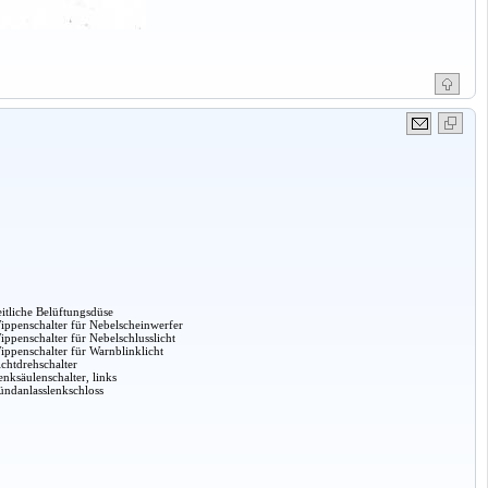
eitliche Belüftungsdüse
ippenschalter für Nebelscheinwerfer
ippenschalter für Nebelschlusslicht
ippenschalter für Warnblinklicht
ichtdrehschalter
enksäulenschalter, links
ündanlasslenkschloss