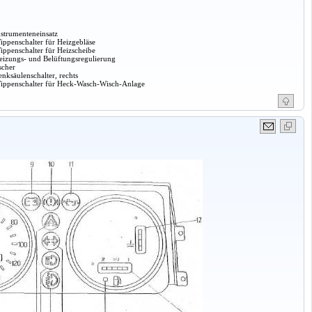
nstrumenteneinsatz
ippenschalter für Heizgebläse
ippenschalter für Heizscheibe
eizungs- und Belüftungsregulierung
scher
enksäulenschalter, rechts
ippenschalter für Heck-Wasch-Wisch-Anlage