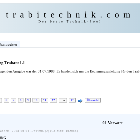
trabitechnik.com
Der beste Technik-Pool
bantregister
ng Trabant 1.1
iegenden Ausgabe war der 31.07.1988. Es handelt sich um die Bedienungsanleitung für den Traba
6
7
8
9
10
11
12
…
17
Übersicht
01 Vorwort
ändert: 2008-09-04 17:44:06 (2) (Gelesen: 192088)
UNG