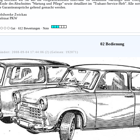
nde des Abschnittes "Wartung und Pflege" sowie detailliert im "Trabant-Service-Heft". Alle no
ne Garantieansprüche geltend gemacht werden.
obilwerke Zwickau
ombinat PKW
Gut · 612 Bewertungen · Note
02 Bedienung
ändert: 2008-09-04 17:44:06 (2) (Gelesen: 192071)