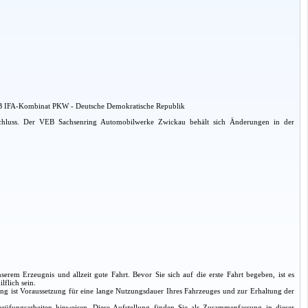
VEB IFA-Kombinat PKW - Deutsche Demokratische Republik
schluss. Der VEB Sachsenring Automobilwerke Zwickau behält sich Änderungen in der
m Erzeugnis und allzeit gute Fahrt. Bevor Sie sich auf die erste Fahrt begeben, ist es
lflich sein.
ng ist Voraussetzung für eine lange Nutzungsdauer Ihres Fahrzeuges und zur Erhaltung der
üfungsarbeiten hinweisen. Diese Aufstellung finden Sie als Zusammenfassung in dieser