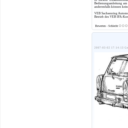
Bedienungsanleitung am E
anderenfalls können kei
VEB Sachsenring Autom
Betrieb des VEB IFA-K
Bewerten - Schlecht
2007-03-02 17:14:13 Ge