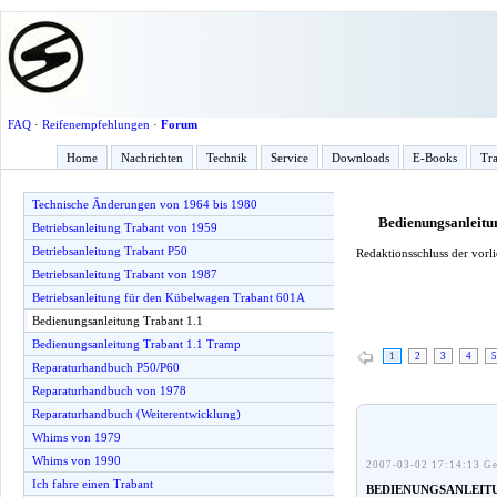
FAQ
·
Reifenempfehlungen
·
Forum
Home
Nachrichten
Technik
Service
Downloads
E-Books
Tra
Technische Änderungen von 1964 bis 1980
Bedienungsanleitu
Betriebsanleitung Trabant von 1959
Betriebsanleitung Trabant P50
Redaktionsschluss der vorl
Betriebsanleitung Trabant von 1987
Betriebsanleitung für den Kübelwagen Trabant 601A
Bedienungsanleitung Trabant 1.1
Bedienungsanleitung Trabant 1.1 Tramp
1
2
3
4
5
Reparaturhandbuch P50/P60
Reparaturhandbuch von 1978
Reparaturhandbuch (Weiterentwicklung)
Whims von 1979
Whims von 1990
2007-03-02 17:14:13 Ge
Ich fahre einen Trabant
BEDIENUNGSANLEIT