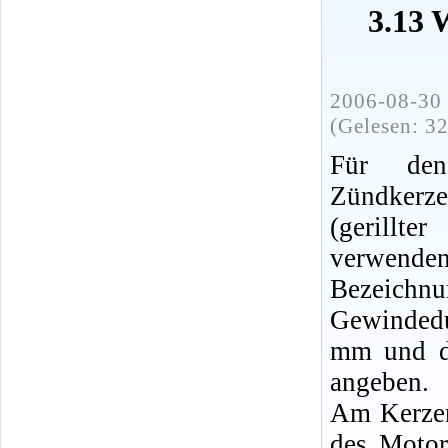
3.13 
2006-08-30 
(Gelesen: 3
Für den
Zündkerze
(gerillte
verwen
Bezeic
Gewinded
mm und d
angeben.
Am Kerzen
des Motor