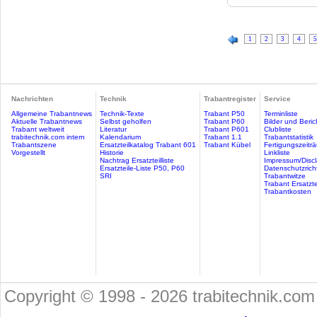
1
2
3
4
5
Nachrichten
Technik
Trabantregister
Service
Allgemeine Trabantnews
Technik-Texte
Trabant P50
Terminliste
Aktuelle Trabantnews
Selbst geholfen
Trabant P60
Bilder und Beric
Trabant weltweit
Literatur
Trabant P601
Clubliste
trabitechnik.com intern
Kalendarium
Trabant 1.1
Trabantstatistik
Trabantszene
Ersatzteilkatalog Trabant 601
Trabant Kübel
Fertigungszeitr
Vorgestellt
Historie
Linkliste
Nachtrag Ersatzteilliste
Impressum/Discl
Ersatzteile-Liste P50, P60
Datenschutzricht
SRI
Trabantwitze
Trabant Ersatzte
Trabantkosten
Copyright © 1998 - 2026 trabitechnik.com 