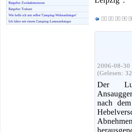
Ratgeber Zweitaktmotoren
Ratgeber Trabant
Wie helfe ich mir selbst 'Camping-Wohnanhänger'
1
2
3
4
5
Ich fahre mit einem Camping-Lastenanhänger
2006-08-30 
(Gelesen: 3
Der Luft
Ansaugge
nach dem
Hebelv
Abnehm
herausge