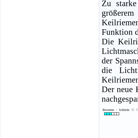
Zu starke
größere
Keilrieme
Funktion 
Die Keilr
Lichtmasc
der Spann
die Lich
Keilrieme
Der neue K
nachgespa
Bewerten - Schlecht