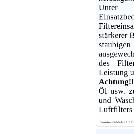
Unte
Einsatzb
Filterei
stärkerer 
staubige
ausgewech
des Filt
Leistung u
Achtung!
Öl usw. z
und Wasch
Luftfilter
Bewerten - Schlecht