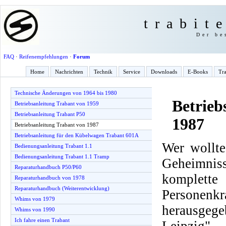
trabit
Der be
FAQ
·
Reifenempfehlungen
·
Forum
Home
Nachrichten
Technik
Service
Downloads
E-Books
Tra
Technische Änderungen von 1964 bis 1980
Betrieb
Betriebsanleitung Trabant von 1959
Betriebsanleitung Trabant P50
1987
Betriebsanleitung Trabant von 1987
Betriebsanleitung für den Kübelwagen Trabant 601A
Wer wollte
Bedienungsanleitung Trabant 1.1
Bedienungsanleitung Trabant 1.1 Tramp
Geheimnis
Reparaturhandbuch P50/P60
komplette
Reparaturhandbuch von 1978
Reparaturhandbuch (Weiterentwicklung)
Personenkr
Whims von 1979
herausge
Whims von 1990
Ich fahre einen Trabant
Leipzig".