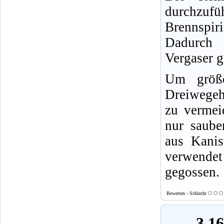
durchzufü
Brennspir
Dadurch 
Vergaser g
Um größe
Dreiwegeh
zu vermei
nur saube
aus Kanis
verwendet
gegossen.
Bewerten - Schlecht
3.1