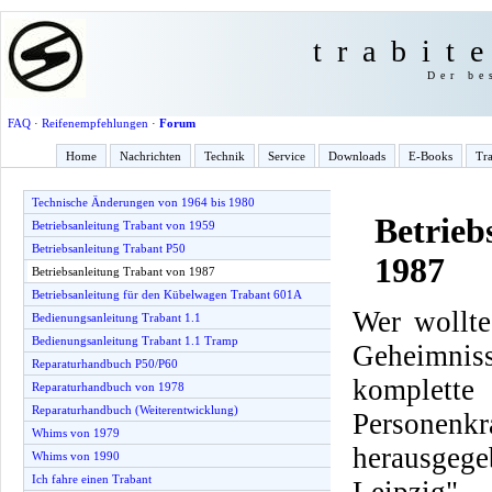
trabit
Der be
FAQ
·
Reifenempfehlungen
·
Forum
Home
Nachrichten
Technik
Service
Downloads
E-Books
Tra
Technische Änderungen von 1964 bis 1980
Betrieb
Betriebsanleitung Trabant von 1959
Betriebsanleitung Trabant P50
1987
Betriebsanleitung Trabant von 1987
Betriebsanleitung für den Kübelwagen Trabant 601A
Wer wollte
Bedienungsanleitung Trabant 1.1
Bedienungsanleitung Trabant 1.1 Tramp
Geheimnis
Reparaturhandbuch P50/P60
komplette
Reparaturhandbuch von 1978
Reparaturhandbuch (Weiterentwicklung)
Personenkr
Whims von 1979
herausge
Whims von 1990
Ich fahre einen Trabant
Leipzig".