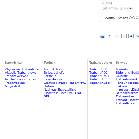
Bewerten - Schlecht
1
2
3
4
5
Nachrichten
Technik
Trabantregister
Service
Allgemeine Trabantnews
Technik-Texte
Trabant P50
Terminliste
Aktuelle Trabantnews
Selbst geholfen
Trabant P60
Bilder und Beric
Trabant weltweit
Literatur
Trabant P601
Clubliste
trabitechnik.com intern
Kalendarium
Trabant 1.1
Trabantstatistik
Trabantszene
Ersatzteilkatalog Trabant 601
Trabant Kübel
Fertigungszeitr
Vorgestellt
Historie
Linkliste
Nachtrag Ersatzteilliste
Impressum/Discl
Ersatzteile-Liste P50, P60
Datenschutzricht
SRI
Trabantwitze
Trabant Ersatzte
Trabantkosten