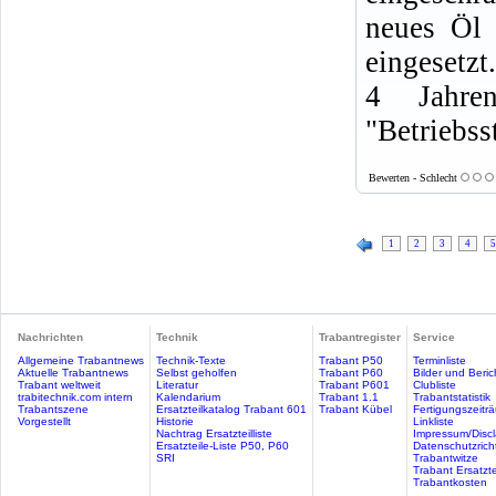
neues Öl 
eingesetzt
4 Jahren
"Betriebsst
Bewerten - Schlecht
1
2
3
4
5
Nachrichten
Technik
Trabantregister
Service
Allgemeine Trabantnews
Technik-Texte
Trabant P50
Terminliste
Aktuelle Trabantnews
Selbst geholfen
Trabant P60
Bilder und Beric
Trabant weltweit
Literatur
Trabant P601
Clubliste
trabitechnik.com intern
Kalendarium
Trabant 1.1
Trabantstatistik
Trabantszene
Ersatzteilkatalog Trabant 601
Trabant Kübel
Fertigungszeitr
Vorgestellt
Historie
Linkliste
Nachtrag Ersatzteilliste
Impressum/Discl
Ersatzteile-Liste P50, P60
Datenschutzricht
SRI
Trabantwitze
Trabant Ersatzte
Trabantkosten