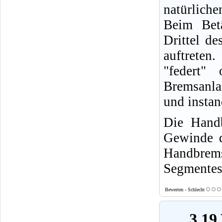
natürliche
Beim Bet
Drittel d
auftreten.
"federt"
Bremsanlag
und instan
Die Handb
Gewinde d
Handbrem
Segmentes
Bewerten - Schlecht
3.19