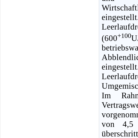
Wirtschaft
einges
Leerlaufdr
+100
(600
U
betriebsw
Abblendli
eingestel
Leerlauf
Umgemisch
Im Rahm
Vertrag
vorgenomm
von 4,5 
überschri