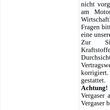
nicht vo
am Motor
Wirtschaf
Fragen bit
eine unser
Zur Si
Kraftstof
Durchsic
Vertrags
korrigiert
gestattet.
Achtung!
Vergaser 
Vergaser b