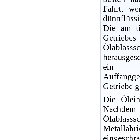
Fahrt, w
dünnflüssi
Die am ti
Getrieb
Ölablas
herausges
ein en
Auffangg
Getriebe g
Die Ölein
Nachdem d
Ölablass
Metallab
eingeschr