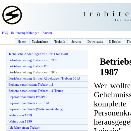
trabit
Der be
FAQ
·
Reifenempfehlungen
·
Forum
Home
Nachrichten
Technik
Service
Downloads
E-Books
Tra
Technische Änderungen von 1964 bis 1980
Betrieb
Betriebsanleitung Trabant von 1959
Betriebsanleitung Trabant P50
1987
Betriebsanleitung Trabant von 1987
Betriebsanleitung für den Kübelwagen Trabant 601A
Wer wollte
Bedienungsanleitung Trabant 1.1
Bedienungsanleitung Trabant 1.1 Tramp
Geheimnis
Reparaturhandbuch P50/P60
komplette
Reparaturhandbuch von 1978
Reparaturhandbuch (Weiterentwicklung)
Personenkr
Whims von 1979
herausge
Whims von 1990
Ich fahre einen Trabant
Leipzig".