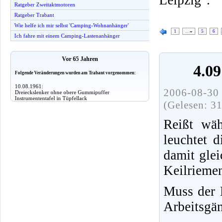
Ratgeber Zweitaktmotoren
Ratgeber Trabant
Wie helfe ich mir selbst 'Camping-Wohnanhänger'
1
…
5
6
Ich fahre mit einem Camping-Lastenanhänger
Vor 65 Jahren
4.09
Folgende Veränderungen wurden am Trabant vorgenommen:
10.08.1961:
2006-08-30 
Dreieckslenker ohne obere Gummipuffer
Instrumententafel in Tüpfellack
(Gelesen: 3
Reißt wäh
leuchtet d
damit glei
Keilrieme
Muss der 
Arbeitsgän