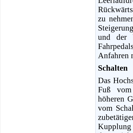
Leerlaufd
Rückwärts
zu nehmen
Steigerun
und der 
Fahrpedal
Anfahren 
Schalten
Das Hochs
Fuß vom 
höheren G
vom Schal
zubetätig
Kupplung 