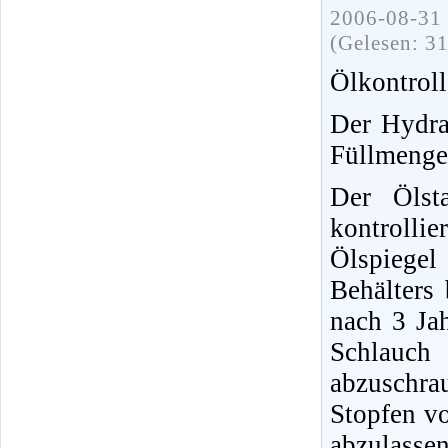
2006-08-31 
(Gelesen: 3
Ölkontroll
Der Hydrau
Füllmenge 
Der Ölst
kontrolli
Ölspiege
Behälters
nach 3 Ja
Schlauch
abzuschra
Stopfen v
abzulassen