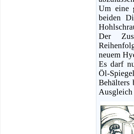
Um eine g
beiden D
Hohlschra
Der Zus
Reihenfo
neuem Hyc
Es darf nu
Öl-Spieg
Behälters
Ausgleich 