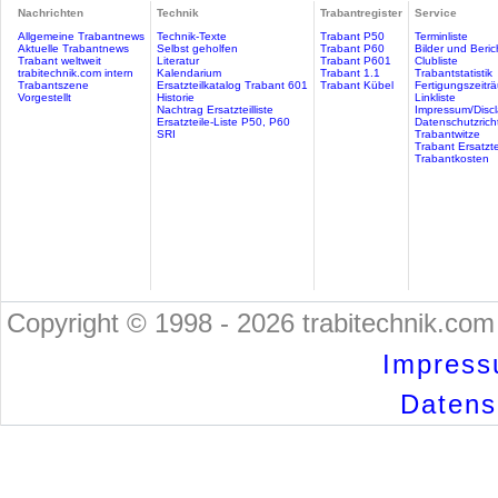
Nachrichten
Technik
Trabantregister
Service
Allgemeine Trabantnews
Technik-Texte
Trabant P50
Terminliste
Aktuelle Trabantnews
Selbst geholfen
Trabant P60
Bilder und Beric
Trabant weltweit
Literatur
Trabant P601
Clubliste
trabitechnik.com intern
Kalendarium
Trabant 1.1
Trabantstatistik
Trabantszene
Ersatzteilkatalog Trabant 601
Trabant Kübel
Fertigungszeitr
Vorgestellt
Historie
Linkliste
Nachtrag Ersatzteilliste
Impressum/Discl
Ersatzteile-Liste P50, P60
Datenschutzricht
SRI
Trabantwitze
Trabant Ersatzte
Trabantkosten
Copyright © 1998 - 2026 trabitechnik.com 
Impress
Datensc