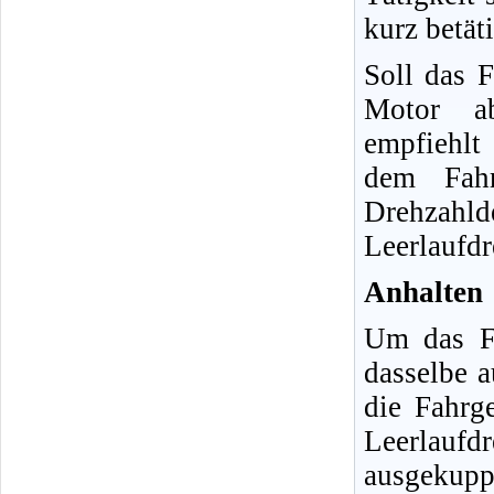
kurz betät
Soll das 
Motor ab
empfiehlt
dem Fahr
Drehzahl
Leerlaufdr
Anhalten
Um das Fa
dasselbe 
die Fahrg
Leerlauf
ausgekupp