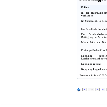
Fehler
In der Hydraulikpum
vorhanden
Im Steuerventil ist ke
Der Schalthebelkontakt
Der Schalthebelkon
Betätigung der Schaltst
Motor bleibt beim Bre
Einkuppeldrehzahl zu 
Kupplung kupp
Leerlautdrehzahl oder r
Kupplung rutscht
Kupplung kuppelt nich
Bewerten - Schlecht
1
…
5
6