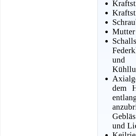
Krafts
Krafts
Schrau
Mutter
Schal
Feder
und 
Kühllu
Axialg
dem H
entlan
anzub
Gebläs
und Li
Keilr