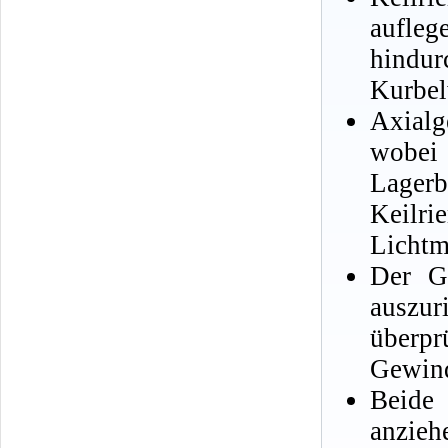
aufle
hindu
Kurbel
Axialg
wobei
Lager
Keil
Lichtm
Der G
auszur
überp
Gewind
Beide
anzieh