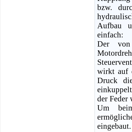
bzw. dur
hydraulisc
Aufbau u
einfach:
Der von 
Motordr
Steuerven
wirkt auf
Druck di
einkuppel
der Feder 
Um beim
ermöglic
eingebaut