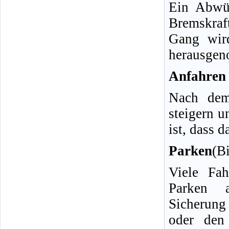
Ein Abwür
Bremskraf
Gang wird
herausge
Anfahren
Nach dem
steigern u
ist, dass 
Parken
(B
Viele Fah
Parken a
Sicherun
oder den