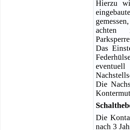
Hierzu w
eingeba
gemessen,
achten 
Parksperre 
Das Einst
Federhüls
eventuel
Nachstel
Die Nachs
Kontermutt
Schaltheb
Die Konta
nach 3 Jah