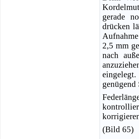
Kordelmut
gerade n
drücken l
Aufnahme i
2,5 mm ge
nach auß
anzuzieh
eingelegt.
genügend 
Federlä
kontro
korrigiere
(Bild 65)