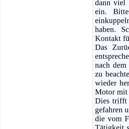
dann viel
ein. Bit
einkuppel
haben. S
Kontakt fü
Das Zurüc
entsprech
nach dem 
zu beacht
wieder her
Motor mit 
Dies triff
gefahren u
die vom F
Tätigkeit 