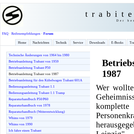
trabit
Der be
FAQ
·
Reifenempfehlungen
·
Forum
Home
Nachrichten
Technik
Service
Downloads
E-Books
Tra
Technische Änderungen von 1964 bis 1980
Betrieb
Betriebsanleitung Trabant von 1959
Betriebsanleitung Trabant P50
1987
Betriebsanleitung Trabant von 1987
Betriebsanleitung für den Kübelwagen Trabant 601A
Wer wollte
Bedienungsanleitung Trabant 1.1
Bedienungsanleitung Trabant 1.1 Tramp
Geheimnis
Reparaturhandbuch P50/P60
komplette
Reparaturhandbuch von 1978
Reparaturhandbuch (Weiterentwicklung)
Personenkr
Whims von 1979
herausge
Whims von 1990
Ich fahre einen Trabant
Leipzig".