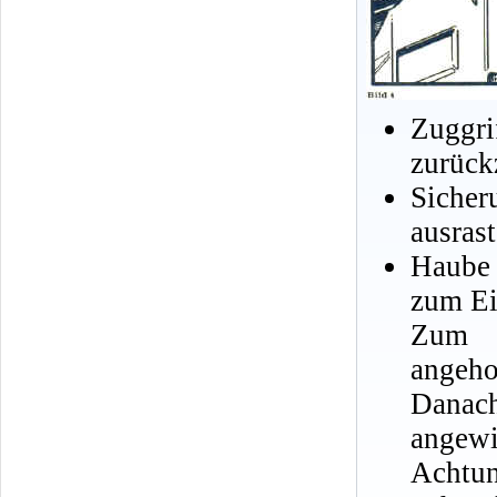
Zuggr
zurück
Sicher
ausrast
Haube
zum Ei
Zum S
angeho
Danach
angewi
Achtun