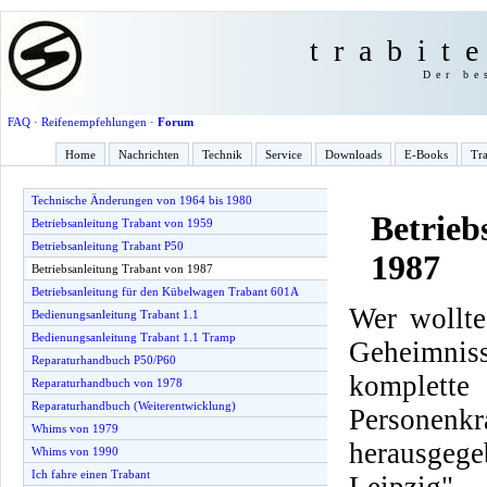
trabit
Der be
FAQ
·
Reifenempfehlungen
·
Forum
Home
Nachrichten
Technik
Service
Downloads
E-Books
Tra
Technische Änderungen von 1964 bis 1980
Betrieb
Betriebsanleitung Trabant von 1959
Betriebsanleitung Trabant P50
1987
Betriebsanleitung Trabant von 1987
Betriebsanleitung für den Kübelwagen Trabant 601A
Wer wollte
Bedienungsanleitung Trabant 1.1
Bedienungsanleitung Trabant 1.1 Tramp
Geheimnis
Reparaturhandbuch P50/P60
komplette
Reparaturhandbuch von 1978
Reparaturhandbuch (Weiterentwicklung)
Personenkr
Whims von 1979
herausge
Whims von 1990
Ich fahre einen Trabant
Leipzig".