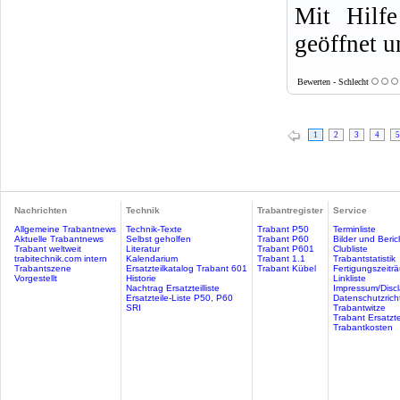
Mit Hilfe
geöffnet u
Bewerten - Schlecht
1
2
3
4
5
Nachrichten
Technik
Trabantregister
Service
Allgemeine Trabantnews
Technik-Texte
Trabant P50
Terminliste
Aktuelle Trabantnews
Selbst geholfen
Trabant P60
Bilder und Beric
Trabant weltweit
Literatur
Trabant P601
Clubliste
trabitechnik.com intern
Kalendarium
Trabant 1.1
Trabantstatistik
Trabantszene
Ersatzteilkatalog Trabant 601
Trabant Kübel
Fertigungszeitr
Vorgestellt
Historie
Linkliste
Nachtrag Ersatzteilliste
Impressum/Discl
Ersatzteile-Liste P50, P60
Datenschutzricht
SRI
Trabantwitze
Trabant Ersatzte
Trabantkosten