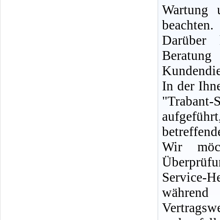
Wartung 
beachten.
Darüber 
Berat
Kundendie
In der Ih
"Trabant-
aufgeführ
betreffen
Wir möc
Überprüf
Service-H
während 
Vertrags