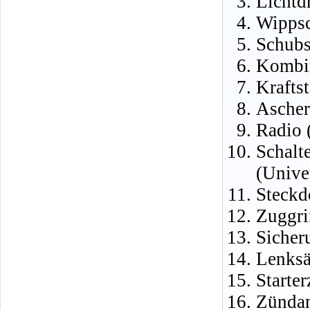
Lichtd
Wippsc
Schubs
Kombin
Krafts
Ascher
Radio 
Schalt
(Unive
Steckd
Zuggri
Sicher
Lenksä
Starte
Zündan