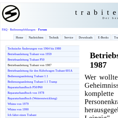
trabit
Der be
FAQ
·
Reifenempfehlungen
·
Forum
Home
Nachrichten
Technik
Service
Downloads
E-Books
Tra
Technische Änderungen von 1964 bis 1980
Betrieb
Betriebsanleitung Trabant von 1959
Betriebsanleitung Trabant P50
1987
Betriebsanleitung Trabant von 1987
Betriebsanleitung für den Kübelwagen Trabant 601A
Wer wollte
Bedienungsanleitung Trabant 1.1
Bedienungsanleitung Trabant 1.1 Tramp
Geheimnis
Reparaturhandbuch P50/P60
komplette
Reparaturhandbuch von 1978
Reparaturhandbuch (Weiterentwicklung)
Personenkr
Whims von 1979
herausge
Whims von 1990
Ich fahre einen Trabant
Leipzig".