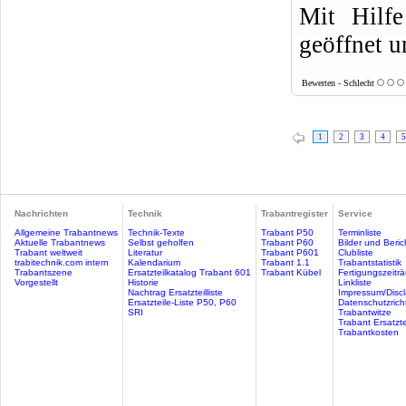
Mit Hilfe
geöffnet u
Bewerten - Schlecht
1
2
3
4
5
Nachrichten
Technik
Trabantregister
Service
Allgemeine Trabantnews
Technik-Texte
Trabant P50
Terminliste
Aktuelle Trabantnews
Selbst geholfen
Trabant P60
Bilder und Beric
Trabant weltweit
Literatur
Trabant P601
Clubliste
trabitechnik.com intern
Kalendarium
Trabant 1.1
Trabantstatistik
Trabantszene
Ersatzteilkatalog Trabant 601
Trabant Kübel
Fertigungszeitr
Vorgestellt
Historie
Linkliste
Nachtrag Ersatzteilliste
Impressum/Discl
Ersatzteile-Liste P50, P60
Datenschutzricht
SRI
Trabantwitze
Trabant Ersatzte
Trabantkosten