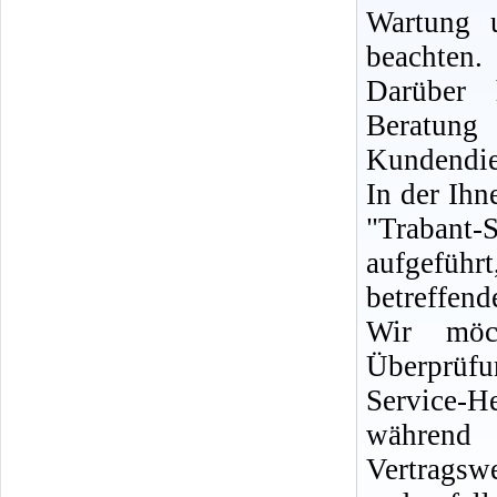
Wartung 
beachten.
Darüber 
Berat
Kundendie
In der Ih
"Trabant-
aufgeführ
betreffen
Wir möc
Überprüf
Service-H
während 
Vertrags