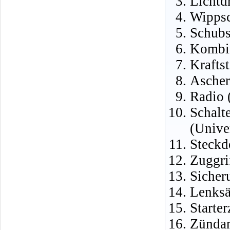
Lichtd
Wippsc
Schubs
Kombin
Krafts
Ascher
Radio 
Schalt
(Unive
Steckd
Zuggri
Sicher
Lenksä
Starte
Zündan