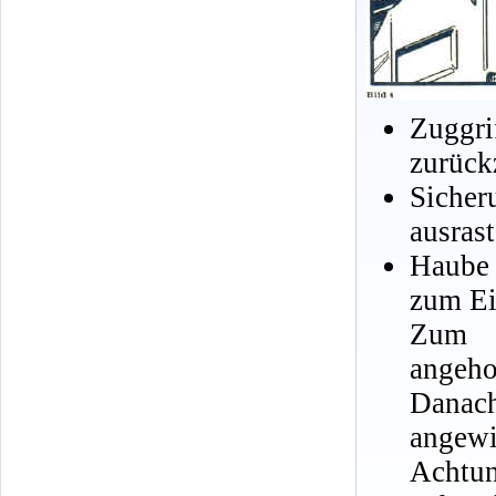
Zuggr
zurück
Sicher
ausrast
Haube
zum Ei
Zum S
angeho
Danach
angewi
Achtun