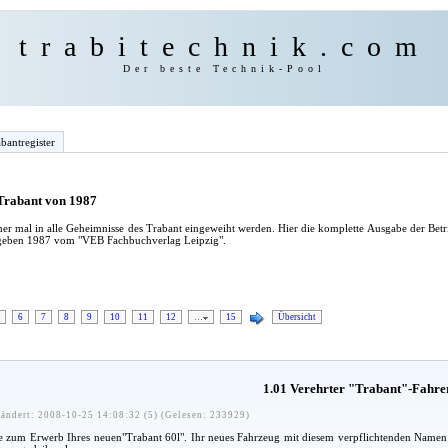
trabitechnik.com
Der beste Technik-Pool
bantregister
 Trabant von 1987
er mal in alle Geheimnisse des Trabant eingeweiht werden. Hier die komplette Ausgabe der Bet
egeben 1987 vom "VEB Fachbuchverlag Leipzig".
6
7
8
9
10
11
12
…
15
Übersicht
1.01 Verehrter "Trabant"-Fahre
ändert: 2008-10-25 14:08:32 (5) (Gelesen: 233929)
zum Erwerb Ihres neuen"Trabant 60l". Ihr neues Fahrzeug mit diesem verpflichtenden Namen soll