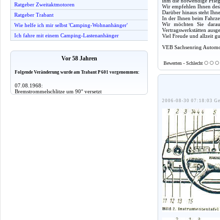
ihm die notwendige Pfleg
Ratgeber Zweitaktmotoren
Wir empfehlen Ihnen desh
Darüber hinaus steht Ihn
Ratgeber Trabant
In der Ihnen beim Fahrze
Wir möchten Sie darauf
Wie helfe ich mir selbst 'Camping-Wohnanhänger'
Vertragswerkstätten ausg
Ich fahre mit einem Camping-Lastenanhänger
Viel Freude und allzeit 
VEB Sachsenring Automo
Vor 58 Jahren
Bewerten - Schlecht
Folgende Veränderung wurde am Trabant P 601 vorgenommen:
07.08.1968:
Bremstrommelschlitze um 90° versetzt
2006-08-30 07:18:03 Ge