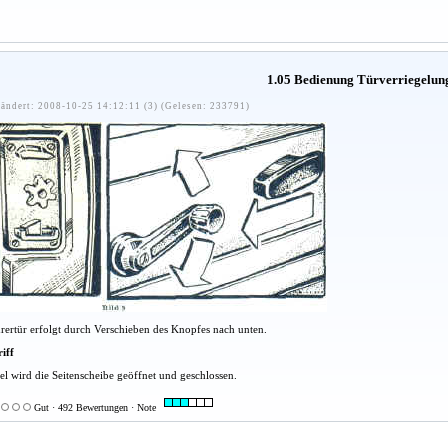
1.05 Bedienung Türverriegelun
ändert: 2008-10-25 14:12:11 (3) (Gelesen: 233791)
hrertür erfolgt durch Verschieben des Knopfes nach unten.
iff
el wird die Seitenscheibe geöffnet und geschlossen.
Gut · 492 Bewertungen · Note