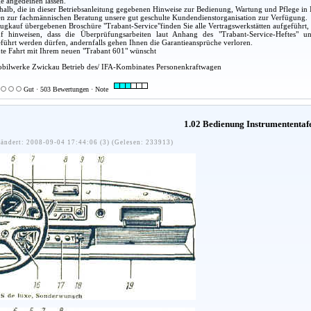
e angedeihen lassen.
alb, die in dieser Betriebsanleitung gegebenen Hinweise zur Bedienung, Wartung und Pflege in 
en zur fachmännischen Beratung unsere gut geschulte Kundendienstorganisation zur Verfügung.
ugkauf übergebenen Broschüre "Trabant-Service"finden Sie alle Vertragswerkstätten aufgeführt,
 hinweisen, dass die Überprüfungsarbeiten laut Anhang des "Trabant-Service-Heftes" un
eführt werden dürfen, andernfalls gehen Ihnen die Garantieansprüche verloren.
gute Fahrt mit Ihrem neuen "Trabant 601" wünscht
bilwerke Zwickau Betrieb des/ IFA-Kombinates Personenkraftwagen
Gut · 503 Bewertungen · Note
1.02 Bedienung Instrumententaf
ändert: 2008-09-04 17:44:06 (3) (Gelesen: 233913)