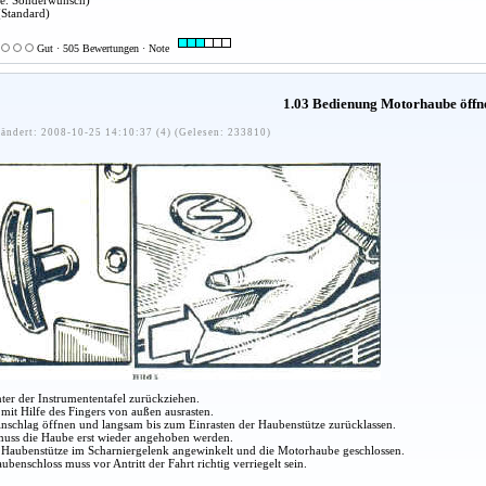
xe. Sonderwunsch)
Standard)
Gut · 505 Bewertungen · Note
1.03 Bedienung Motorhaube öffn
ändert: 2008-10-25 14:10:37 (4) (Gelesen: 233810)
nter der Instrumententafel zurückziehen.
mit Hilfe des Fingers von außen ausrasten.
nschlag öffnen und langsam bis zum Einrasten der Haubenstütze zurücklassen.
uss die Haube erst wieder angehoben werden.
 Haubenstütze im Scharniergelenk angewinkelt und die Motorhaube geschlossen.
benschloss muss vor Antritt der Fahrt richtig verriegelt sein.