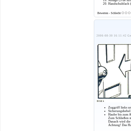
Ablage (S de lu
Handschuhfach (
Bewerten - Schlecht
2006-08-30 16:11:42 Ge
Zuggriff links u
Sicherungshebel 
Haube bis zum A
Zum Schließen m
Danach wird die
Achtung! Das Hau