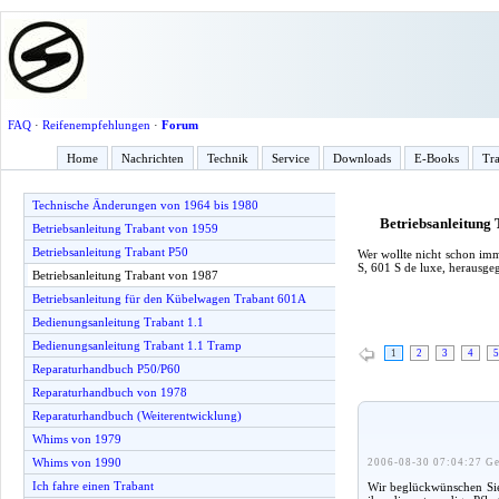
FAQ
·
Reifenempfehlungen
·
Forum
Home
Nachrichten
Technik
Service
Downloads
E-Books
Tra
Technische Änderungen von 1964 bis 1980
Betriebsanleitung
Betriebsanleitung Trabant von 1959
Betriebsanleitung Trabant P50
Wer wollte nicht schon imm
S, 601 S de luxe, herausg
Betriebsanleitung Trabant von 1987
Betriebsanleitung für den Kübelwagen Trabant 601A
Bedienungsanleitung Trabant 1.1
Bedienungsanleitung Trabant 1.1 Tramp
1
2
3
4
5
Reparaturhandbuch P50/P60
Reparaturhandbuch von 1978
Reparaturhandbuch (Weiterentwicklung)
Whims von 1979
Whims von 1990
2006-08-30 07:04:27 Ge
Ich fahre einen Trabant
Wir beglückwünschen Sie 