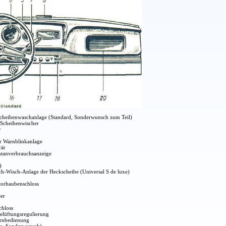
heibenwaschanlage (Standard, Sonderwunsch zum Teil)
 Scheibenwischer
r
ür Warnblinkanlage
ät
tanverbrauchsanzeige
)
ch-Wisch-Anlage der Heckscheibe (Universal S de luxe)
torhaubenschloss
ter
chloss
elüftungsregulierung
ernbedienung