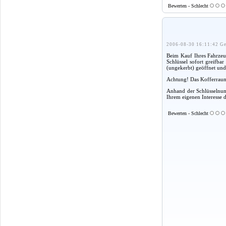
Bewerten - Schlecht
2006-08-30 16:11:42 Ge
Beim Kauf Ihres Fahrzeug
Schlüssel sofort greifba
(ungekerbt) geöffnet und
Achtung! Das Kofferraum
Anhand der Schlüsselnumm
Ihrem eigenen Interesse 
Bewerten - Schlecht