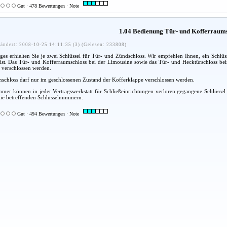
Gut · 478 Bewertungen · Note
1.04 Bedienung Tür- und Kofferraum
ändert: 2008-10-25 14:11:35 (3) (Gelesen: 233808)
es erhielten Sie je zwei Schlüssel für Tür- und Zündschloss. Wir empfehlen Ihnen, ein Schlüsse
r ist. Das Tür- und Kofferraumschloss bei der Limousine sowie das Tür- und Hecktürschloss b
 verschlossen werden.
schloss darf nur im geschlossenen Zustand der Kofferklappe verschlossen werden.
er können in jeder Vertragswerkstatt für Schließeinrichtungen verloren gegangene Schlüssel a
die betreffenden Schlüsselnummern.
Gut · 494 Bewertungen · Note