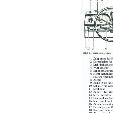
Zugpumpe für Sc
Drehschalter für
Lichtdrehschalte
Wippschalter
Schubschalter f
Kombinationsger
Kraftstoffmomen
Ascher
Radio (S de luxe
Schalter für Was
Steckdose
Zuggriff für Mo
Sicherungsdose
Lenksäulenschal
Starterzugknopf
Zündanlasslenks
Heizungs- und B
Kraftstoffhahnf