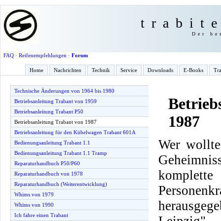
trabit
Der be
FAQ
·
Reifenempfehlungen
·
Forum
Home
Nachrichten
Technik
Service
Downloads
E-Books
Tra
Technische Änderungen von 1964 bis 1980
Betrieb
Betriebsanleitung Trabant von 1959
Betriebsanleitung Trabant P50
1987
Betriebsanleitung Trabant von 1987
Betriebsanleitung für den Kübelwagen Trabant 601A
Wer wollte
Bedienungsanleitung Trabant 1.1
Bedienungsanleitung Trabant 1.1 Tramp
Geheimnis
Reparaturhandbuch P50/P60
komplette
Reparaturhandbuch von 1978
Reparaturhandbuch (Weiterentwicklung)
Personenkr
Whims von 1979
herausge
Whims von 1990
Ich fahre einen Trabant
Leipzig".