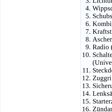
Lichtd
Wippsc
Schubs
Kombin
Krafts
Ascher
Radio 
Schalt
(Unive
Steckd
Zuggri
Sicher
Lenksä
Starte
Zündan