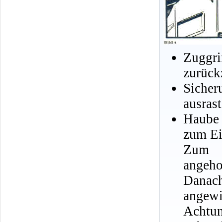
Zuggr
zurück
Sicher
ausrast
Haube
zum Ei
Zum S
angeho
Danach
angewi
Achtun