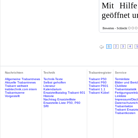
Mit Hilfe
geöffnet u
Bewerten - Schlecht
1
2
3
4
5
Nachrichten
Technik
Trabantregister
Service
Allgemeine Trabantnews
Technik-Texte
Trabant P50
Terminliste
Aktuelle Trabantnews
Selbst geholfen
Trabant P60
Bilder und Beric
Trabant weltweit
Literatur
Trabant P601
Clubliste
trabitechnik.com intern
Kalendarium
Trabant 1.1
Trabantstatistik
Trabantszene
Ersatzteilkatalog Trabant 601
Trabant Kübel
Fertigungszeitr
Vorgestellt
Historie
Linkliste
Nachtrag Ersatzteilliste
Impressum/Discl
Ersatzteile-Liste P50, P60
Datenschutzricht
SRI
Trabantwitze
Trabant Ersatzte
Trabantkosten