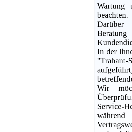
Wartung 
beachten.
Darüber 
Berat
Kundendie
In der Ih
"Trabant-
aufgeführ
betreffen
Wir möc
Überprüf
Service-H
während 
Vertrags