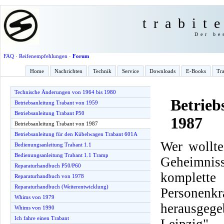
trabit
Der be
FAQ
·
Reifenempfehlungen
·
Forum
Home
Nachrichten
Technik
Service
Downloads
E-Books
Tra
Technische Änderungen von 1964 bis 1980
Betrieb
Betriebsanleitung Trabant von 1959
Betriebsanleitung Trabant P50
1987
Betriebsanleitung Trabant von 1987
Betriebsanleitung für den Kübelwagen Trabant 601A
Wer wollte
Bedienungsanleitung Trabant 1.1
Bedienungsanleitung Trabant 1.1 Tramp
Geheimnis
Reparaturhandbuch P50/P60
komplette
Reparaturhandbuch von 1978
Reparaturhandbuch (Weiterentwicklung)
Personenkr
Whims von 1979
herausge
Whims von 1990
Ich fahre einen Trabant
Leipzig".