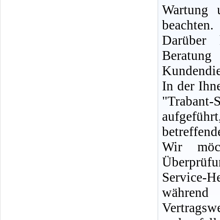
Wartung 
beachten.
Darüber 
Berat
Kundendie
In der Ih
"Trabant-
aufgeführ
betreffen
Wir möc
Überprüf
Service-H
während 
Vertrags