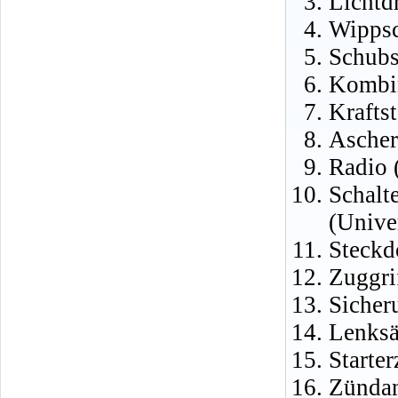
Lichtd
Wippsc
Schubs
Kombin
Krafts
Ascher
Radio 
Schalt
(Unive
Steckd
Zuggri
Sicher
Lenksä
Starte
Zündan