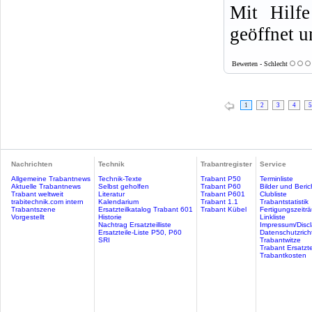
Mit Hilfe
geöffnet u
Bewerten - Schlecht
1
2
3
4
5
Nachrichten
Technik
Trabantregister
Service
Allgemeine Trabantnews
Technik-Texte
Trabant P50
Terminliste
Aktuelle Trabantnews
Selbst geholfen
Trabant P60
Bilder und Beric
Trabant weltweit
Literatur
Trabant P601
Clubliste
trabitechnik.com intern
Kalendarium
Trabant 1.1
Trabantstatistik
Trabantszene
Ersatzteilkatalog Trabant 601
Trabant Kübel
Fertigungszeitr
Vorgestellt
Historie
Linkliste
Nachtrag Ersatzteilliste
Impressum/Discl
Ersatzteile-Liste P50, P60
Datenschutzricht
SRI
Trabantwitze
Trabant Ersatzte
Trabantkosten