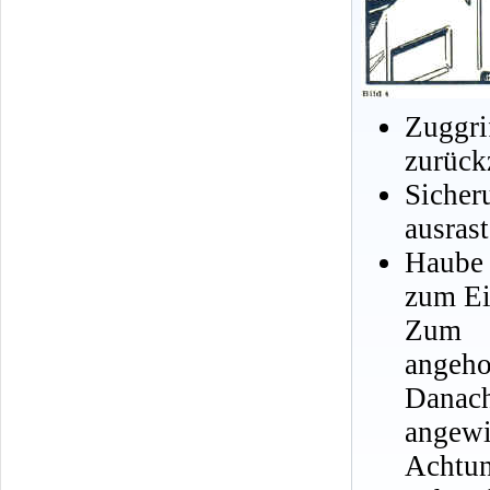
Zuggr
zurück
Sicher
ausrast
Haube
zum Ei
Zum S
angeho
Danach
angewi
Achtun