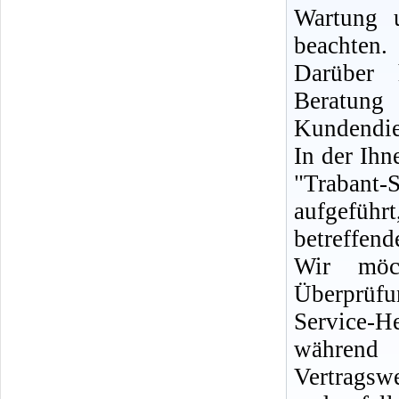
Wartung 
beachten.
Darüber 
Berat
Kundendie
In der Ih
"Trabant-
aufgeführ
betreffen
Wir möc
Überprüf
Service-H
während 
Vertrags