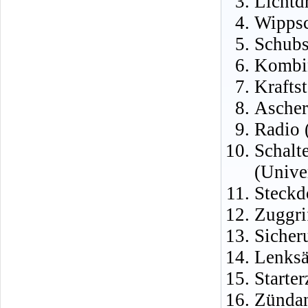
Lichtd
Wippsc
Schubs
Kombin
Krafts
Ascher
Radio 
Schalt
(Unive
Steckd
Zuggri
Sicher
Lenksä
Starte
Zündan