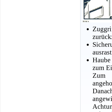
Zuggr
zurück
Sicher
ausrast
Haube
zum Ei
Zum S
angeho
Danach
angewi
Achtun