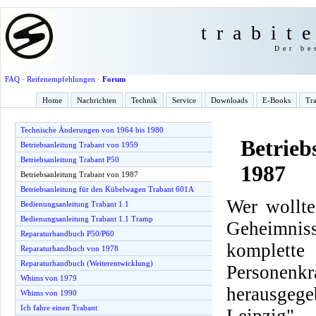
trabit
Der be
FAQ
·
Reifenempfehlungen
·
Forum
Home
Nachrichten
Technik
Service
Downloads
E-Books
Tra
Technische Änderungen von 1964 bis 1980
Betrieb
Betriebsanleitung Trabant von 1959
Betriebsanleitung Trabant P50
1987
Betriebsanleitung Trabant von 1987
Betriebsanleitung für den Kübelwagen Trabant 601A
Wer wollte
Bedienungsanleitung Trabant 1.1
Bedienungsanleitung Trabant 1.1 Tramp
Geheimnis
Reparaturhandbuch P50/P60
komplette
Reparaturhandbuch von 1978
Reparaturhandbuch (Weiterentwicklung)
Personenkr
Whims von 1979
herausge
Whims von 1990
Ich fahre einen Trabant
Leipzig".