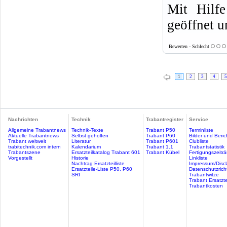
Mit Hilfe
geöffnet u
Bewerten - Schlecht
1
2
3
4
5
Nachrichten
Technik
Trabantregister
Service
Allgemeine Trabantnews
Technik-Texte
Trabant P50
Terminliste
Aktuelle Trabantnews
Selbst geholfen
Trabant P60
Bilder und Beric
Trabant weltweit
Literatur
Trabant P601
Clubliste
trabitechnik.com intern
Kalendarium
Trabant 1.1
Trabantstatistik
Trabantszene
Ersatzteilkatalog Trabant 601
Trabant Kübel
Fertigungszeitr
Vorgestellt
Historie
Linkliste
Nachtrag Ersatzteilliste
Impressum/Discl
Ersatzteile-Liste P50, P60
Datenschutzricht
SRI
Trabantwitze
Trabant Ersatzte
Trabantkosten