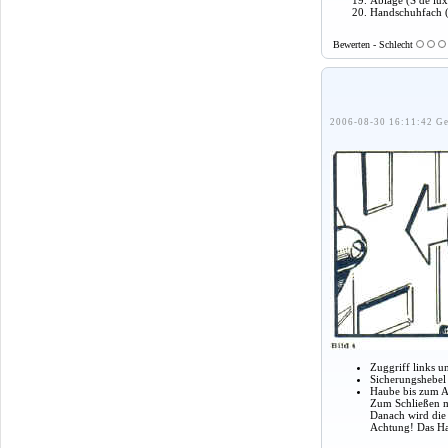
Ablage (S de lu
Handschuhfach (
Bewerten - Schlecht
2006-08-30 16:11:42 Ge
Zuggriff links u
Sicherungshebel 
Haube bis zum A
Zum Schließen m
Danach wird die
Achtung! Das Hau