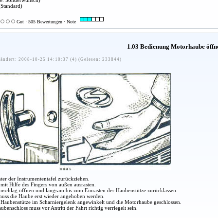
xe. Sonderwunsch)
Standard)
Gut · 505 Bewertungen · Note
1.03 Bedienung Motorhaube öffn
ändert: 2008-10-25 14:10:37 (4) (Gelesen: 233844)
nter der Instrumententafel zurückziehen.
mit Hilfe des Fingers von außen ausrasten.
nschlag öffnen und langsam bis zum Einrasten der Haubenstütze zurücklassen.
uss die Haube erst wieder angehoben werden.
 Haubenstütze im Scharniergelenk angewinkelt und die Motorhaube geschlossen.
benschloss muss vor Antritt der Fahrt richtig verriegelt sein.