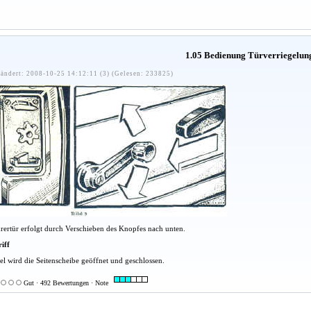
1.05 Bedienung Türverriegelun
ändert: 2008-10-25 14:12:11 (3) (Gelesen: 233825)
hrertür erfolgt durch Verschieben des Knopfes nach unten.
iff
el wird die Seitenscheibe geöffnet und geschlossen.
Gut · 492 Bewertungen · Note