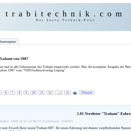
trabitechnik.com
Der beste Technik-Pool
bantregister
 Trabant von 1987
er mal in alle Geheimnisse des Trabant eingeweiht werden. Hier die komplette Ausgabe der Bet
egeben 1987 vom "VEB Fachbuchverlag Leipzig".
6
7
8
9
10
11
12
…
15
Übersicht
1.01 Verehrter "Trabant"-Fahre
ändert: 2008-10-25 14:08:32 (5) (Gelesen: 233963)
zum Erwerb Ihres neuen"Trabant 60l". Ihr neues Fahrzeug mit diesem verpflichtenden Namen soll