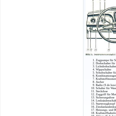
Zugpumpe für Sc
Drehschalter für
Lichtdrehschalte
Wippschalter
Schubschalter f
Kombinationsger
Kraftstoffmomen
Ascher
Radio (S de luxe
Schalter für Was
Steckdose
Zuggriff für Mo
Sicherungsdose
Lenksäulenschal
Starterzugknopf
Zündanlasslenks
Heizungs- und B
Kraftstoffhahnf