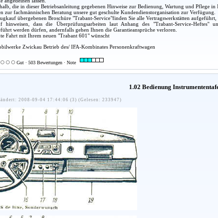
e angedeihen lassen.
alb, die in dieser Betriebsanleitung gegebenen Hinweise zur Bedienung, Wartung und Pflege in 
en zur fachmännischen Beratung unsere gut geschulte Kundendienstorganisation zur Verfügung.
ugkauf übergebenen Broschüre "Trabant-Service"finden Sie alle Vertragswerkstätten aufgeführt,
 hinweisen, dass die Überprüfungsarbeiten laut Anhang des "Trabant-Service-Heftes" un
eführt werden dürfen, andernfalls gehen Ihnen die Garantieansprüche verloren.
gute Fahrt mit Ihrem neuen "Trabant 601" wünscht
bilwerke Zwickau Betrieb des/ IFA-Kombinates Personenkraftwagen
Gut · 503 Bewertungen · Note
1.02 Bedienung Instrumententaf
ändert: 2008-09-04 17:44:06 (3) (Gelesen: 233947)