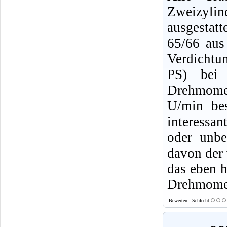
Zweizyli
ausgestat
65/66 au
Verdichtu
PS) bei 
Drehmome
U/min bes
interessan
oder unbe
davon der 
das eben h
Drehmomen
Bewerten - Schlecht