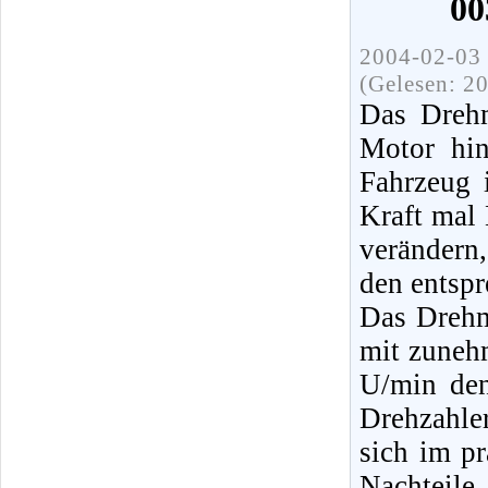
00
2004-02-03 
(Gelesen: 2
Das Drehm
Motor hin
Fahrzeug 
Kraft mal
verändern
den entspr
Das Drehm
mit zuneh
U/min den
Drehzahle
sich im pr
Nachteil