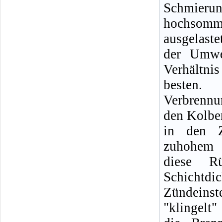
Schmierun
hochsom
ausgelast
der Umwe
Verhältn
besten
Verbrennun
den Kolbe
in den Z
zuhohem Ö
diese R
Schichtd
Zündeins
"klingelt"