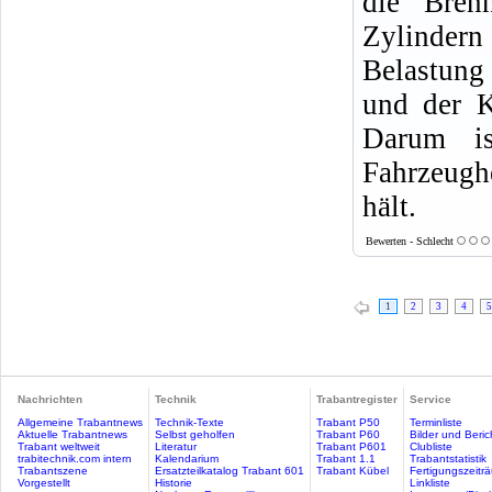
die Bren
Zylindern
Belastung
und der K
Darum i
Fahrzeugh
hält.
Bewerten - Schlecht
1
2
3
4
5
Nachrichten
Technik
Trabantregister
Service
Allgemeine Trabantnews
Technik-Texte
Trabant P50
Terminliste
Aktuelle Trabantnews
Selbst geholfen
Trabant P60
Bilder und Beric
Trabant weltweit
Literatur
Trabant P601
Clubliste
trabitechnik.com intern
Kalendarium
Trabant 1.1
Trabantstatistik
Trabantszene
Ersatzteilkatalog Trabant 601
Trabant Kübel
Fertigungszeitr
Vorgestellt
Historie
Linkliste