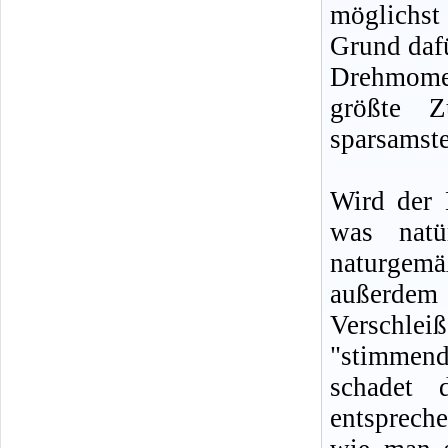
möglichst
Grund daf
Drehmomen
größte Z
sparsamste
Wird der 
was natü
naturgem
außerdem 
Verschle
"stimmend
schadet 
entsprech