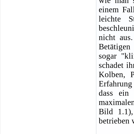
wie man s
einem Fal
leichte 
beschleun
nicht aus
Betätigen 
sogar "kl
schadet ih
Kolben, P
Erfahrung
dass ein
maximale
Bild 1.1)
betrieben 