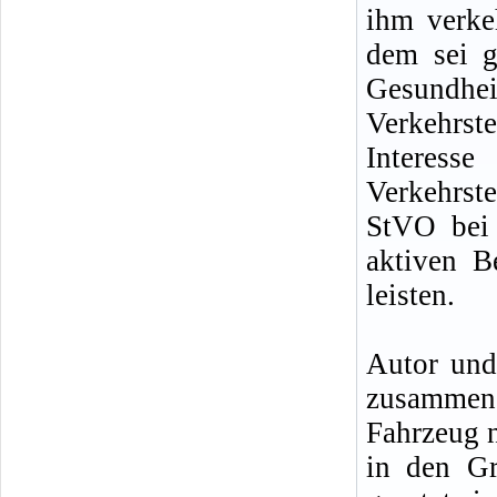
ihm verke
dem sei g
Gesundh
Verkehrs
Interes
Verkehrste
StVO bei 
aktiven B
leisten.
Autor und
zusammen
Fahrzeug n
in den G