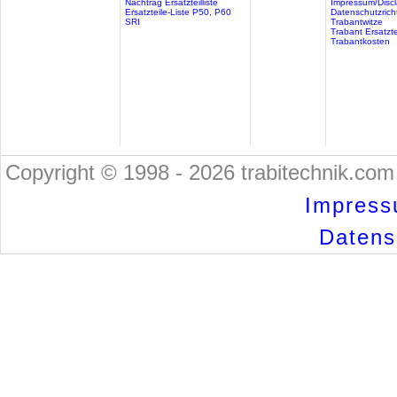
Nachtrag Ersatzteilliste
Impressum/Discl
Ersatzteile-Liste P50, P60
Datenschutzricht
SRI
Trabantwitze
Trabant Ersatzte
Trabantkosten
Copyright © 1998 - 2026 trabitechnik.com 
Impress
Datensc