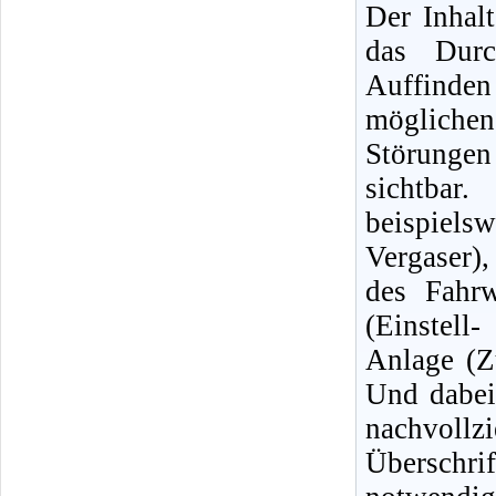
Der Inhalt
das Durc
Auffinde
mögliche
Störungen 
sichtbar
beispiels
Vergaser)
des Fahrw
(Einstell
Anlage (Z
Und dabei
nachvol
Überschri