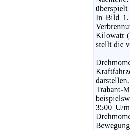
überspiel
In Bild 1.
Verbrennu
Kilowatt (
stellt die 
Drehmom
Kraftfah
darstellen
Trabant-
beispiels
3500 U/m
Drehmomen
Bewegung 