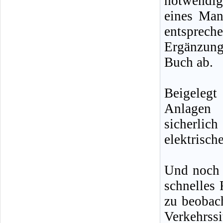
notwendig
eines Man
entsprech
Ergänzun
Buch ab.
Beigelegt
Anlagen 
sicherlic
elektrisch
Und noch e
schnelles 
zu beobach
Verkehrss