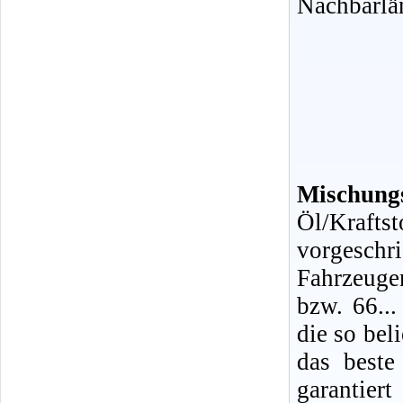
Nachbarlä
Mischungs
Öl/Kraf
vorgeschr
Fahrzeuge
bzw. 66...
die so bel
das beste
garantiert