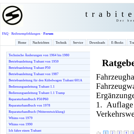
trabit
Der be
FAQ
·
Reifenempfehlungen
·
Forum
Home
Nachrichten
Technik
Service
Downloads
E-Books
Tra
Technische Änderungen von 1964 bis 1980
Ratgebe
Betriebsanleitung Trabant von 1959
Betriebsanleitung Trabant P50
Betriebsanleitung Trabant von 1987
Fahrzeu
Betriebsanleitung für den Kübelwagen Trabant 601A
Fahrzeugw
Bedienungsanleitung Trabant 1.1
Ergänzunge
Bedienungsanleitung Trabant 1.1 Tramp
Reparaturhandbuch P50/P60
1. Auflag
Reparaturhandbuch von 1978
Verkehrswe
Reparaturhandbuch (Weiterentwicklung)
Whims von 1979
Whims von 1990
Ich fahre einen Trabant
1
2
3
4
5