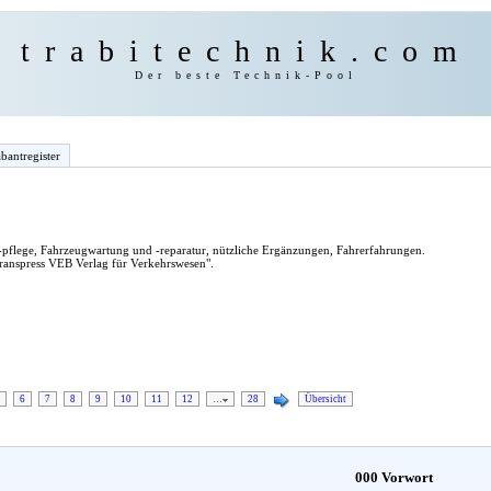
trabitechnik.com
Der beste Technik-Pool
bantregister
flege, Fahrzeugwartung und -reparatur, nützliche Ergänzungen, Fahrerfahrungen.
ranspress VEB Verlag für Verkehrswesen".
6
7
8
9
10
11
12
…
28
Übersicht
000 Vorwort