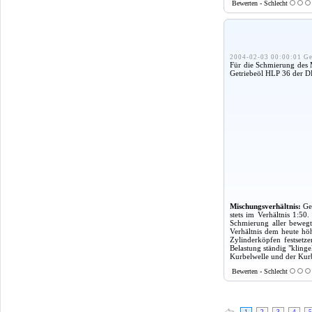
Bewerten - Schlecht
2004-02-03 00:00:01 Ge
Für die Schmierung des M
Getriebeöl HLP 36 der DD
Mischungsverhältnis:
Get
stets im Verhältnis 1:50
Schmierung aller bewegt
Verhältnis dem heute hö
Zylinderköpfen festsetze
Belastung ständig "klinge
Kurbelwelle und der Kurb
Bewerten - Schlecht