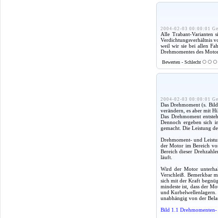
2004-02-03 00:00:01 Ge
Alle Trabant-Varianten
Verdichtungsverhältnis v
weil wir sie bei allen F
Drehmomentes des Motor
Bewerten - Schlecht
2004-02-03 00:00:01 Ge
Das Drehmoment (s. Bild 
verändern, es aber mit Hi
Das Drehmoment entsteh
Dennoch ergeben sich im
gemacht. Die Leistung des
Drehmoment- und Leistung
der Motor im Bereich vo
Bereich dieser Drehzahle
läuft.
Wird der Motor unterhal
Verschleiß. Bemerkbar ma
sich mit der Kraft begnüg
mindeste ist, dass der Mo
und Kurbelwellenlagern. 
unabhängig von der Belas
Bild 1.1 Drehmomenten- 