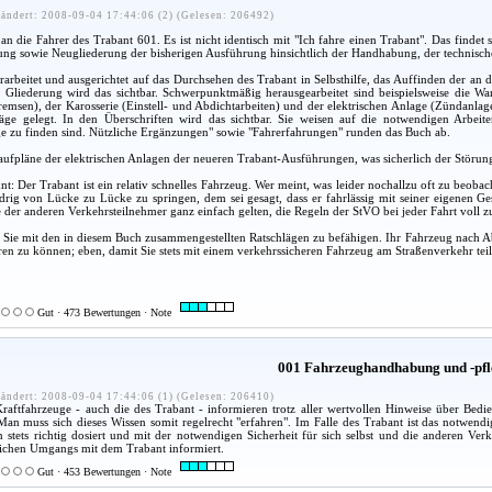
ändert: 2008-09-04 17:44:06 (2) (Gelesen: 206492)
an die Fahrer des Trabant 601. Es ist nicht identisch mit "Ich fahre einen Trabant". Das find
ng sowie Neugliederung der bisherigen Ausführung hinsichtlich der Handhabung, der technischen
 erarbeitet und ausgerichtet auf das Durchsehen des Trabant in Selbsthilfe, das Auffinden der
r Gliederung wird das sichtbar. Schwerpunktmäßig herausgearbeitet sind beispielsweise die W
msen), der Karosserie (Einstell- und Abdichtarbeiten) und der elektrischen Anlage (Zündanla
läge gelegt. In den Überschriften wird das sichtbar. Sie weisen auf die notwendigen Arbe
e zu finden sind. Nützliche Ergänzungen" sowie "Fahrerfahrungen" runden das Buch ab.
laufpläne der elektrischen Anlagen der neueren Trabant-Ausführungen, was sicherlich der Störung
t: Der Trabant ist ein relativ schnelles Fahrzeug. Wer meint, was leider nochallzu oft zu beoba
drig von Lücke zu Lücke zu springen, dem sei gesagt, dass er fahrlässig mit seiner eigenen 
e der anderen Verkehrsteilnehmer ganz einfach gelten, die Regeln der StVO bei jeder Fahrt voll z
 Sie mit den in diesem Buch zusammengestellten Ratschlägen zu befähigen. Ihr Fahrzeug nach A
ieren zu können; eben, damit Sie stets mit einem verkehrssicheren Fahrzeug am Straßenverkehr te
Gut · 473 Bewertungen · Note
001 Fahrzeughandhabung und -pfl
ändert: 2008-09-04 17:44:06 (1) (Gelesen: 206410)
 Kraftfahrzeuge - auch die des Trabant - informieren trotz aller wertvollen Hinweise über Be
n muss sich dieses Wissen somit regelrecht "erfahren". Im Falle des Trabant ist das notwendig
n stets richtig dosiert und mit der notwendigen Sicherheit für sich selbst und die anderen V
nlichen Umgangs mit dem Trabant informiert.
Gut · 453 Bewertungen · Note