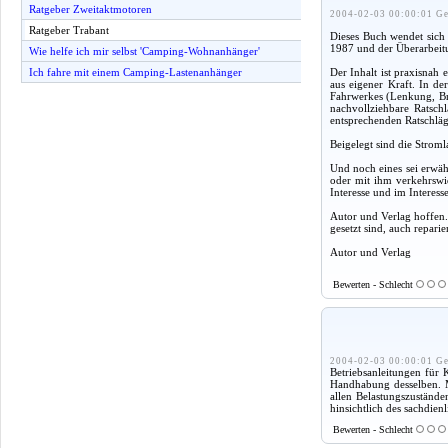
Ratgeber Zweitaktmotoren
2004-02-03 00:00:01 Ge
Ratgeber Trabant
Dieses Buch wendet sich 
1987 und der Überarbeitu
Wie helfe ich mir selbst 'Camping-Wohnanhänger'
Der Inhalt ist praxisnah
Ich fahre mit einem Camping-Lastenanhänger
aus eigener Kraft. In de
Fahrwerkes (Lenkung, Bre
nachvollziehbare Ratsch
entsprechenden Ratschläg
Beigelegt sind die Strom
Und noch eines sei erwähn
oder mit ihm verkehrswi
Interesse und im Interess
Autor und Verlag hoffen.
gesetzt sind, auch repar
Autor und Verlag
Bewerten - Schlecht
2004-02-03 00:00:01 Ge
Betriebsanleitungen für
Handhabung desselben. Ma
allen Belastungszustände
hinsichtlich des sachdie
Bewerten - Schlecht