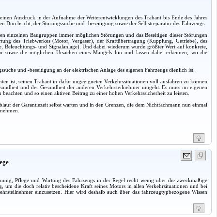
et seinen Ausdruck in der Aufnahme der Weiterentwicklungen des Trabant bis Ende des Jahres
 Durchsicht, der Störungssuche und -beseitigung sowie der Selbstreparatur des Fahrzeugs.
 an den einzelnen Baugruppen immer möglichen Störungen und das Beseitigen dieser Störungen
artung des Triebwerkes (Motor, Vergaser), der Kraftübertragung (Kupplung, Getriebe), des
ge, Beleuchtungs- und Signalanlage). Und dabei wiederum wurde größter Wert auf konkrete,
iten sowie die möglichen Ursachen eines Mangels hin und lassen dabei erkennen, wo die
ssuche und -beseitigung an der elektrischen Anlage des eigenen Fahrzeugs dienlich ist.
chten ist, seinen Trabant in dafür ungeeigneten Verkehrssituationen voll ausfahren zu können
Gesundheit und der Gesundheit der anderen Verkehrsteilnehmer umgeht. Es muss im eigenen
u beachten und so einen aktiven Beitrag zu einer hohen Verkehrssicherheit zu leisten.
blauf der Garantiezeit selbst warten und in den Grenzen, die dem Nichtfachmann nun einmal
ilnehmen.
ege
dienung, Pflege und Wartung des Fahrzeugs in der Regel recht wenig über die zweckmäßige
, um die doch relativ bescheidene Kraft seines Motors in allen Verkehrsituationen und bei
erkehrsteilnehmer einzusetzen. Hier wird deshalb auch über das fahrzeugtypbezogene Wissen