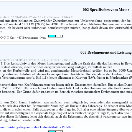
002 Spezifisches vom Motor
ändert: 2008-09-04 17:44:06 (1) (Gelesen: 206449)
 sind mit dem bekannten Zweizylinder-Zweitaktmotor mit Umkehrspülung ausgestattet, der 
on 7,8 maximal 19,2 kW (26 PS) bei 4200 U/min leistet und ein höchstes Drehmoment von rund 
ahrten, ob bewusst oder unbewusst, berücksichtigen müssen, hängt doch davon der wirtschaftli
s.
Gut · 467 Bewertungen · Note
003 Drehmoment und Leistung
ändert: 2008-09-04 17:44:06 (3) (Gelesen: 206402)
1.1) ist konstruktiv in den Motor hineingelegt und stellt die Kraft dar, die das Fahrzeug in B
lfe des Getriebes, indem wir den entsprechenden Gang einlegen, vorteilhaft nutzen.
t an der Kurbelwelle und wird mit zunehmender Motordrehzahl größer, bis es bei 3000 U/m
 praktischen Fuhrbetrieb daraus keine spürbaren Nachteile. Die Zunahme der Drehzahl des 
 Verbrennungsmotors (s. Bild 1.1), heute allgemein in Kilowatt (kW), früher in Pferdestärken (PS)
sverhalten von Kraftfahrzeugmotoren lassen sich in Diagrammen darstellen. Ein solches Diagra
n 2500 bis 3500 U/min ein hohes Drehmoment hält. Und da das Drehmoment die Kraft darstellt,
n betreiben. Der Grund dafür ist,dass er im Bereich zwischen maximalem Drehmoment und maxima
b von 2500 U/min betrieben, was natürlich auch möglich ist, vermindert das naturgemäß s
cht sich das selbst bei "stimmender Zündung" als Ruckeln des Fahrzeugs. Es schadet dem Motor
t, die er in solch einem Falle abzugeben in der Lage ist. Soll aber eine leichte Steigung überw
tor auf das Betätigen des Gaspedals träge reagiert oder vielleicht sogar "klingelt", sich also q
Aus dieser Erfahrung leitet sich deshalb auch die Erkenntnis ab, dass ein Zweitaktmotor stet
tung, betrieben werden sollte.
und Leistungsdiagramm des Trabant-Motors P 65/66