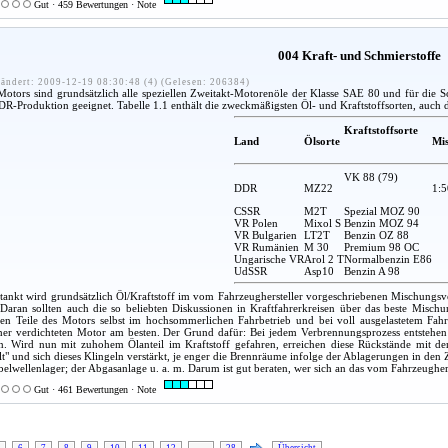
Gut · 459 Bewertungen · Note
004 Kraft- und Schmierstoffe
ändert: 2009-12-19 08:30:48 (4) (Gelesen: 206384)
otors sind grundsätzlich alle speziellen Zweitakt-Motorenöle der Klasse SAE 80 und für die S
R-Produktion geeignet. Tabelle 1.1 enthält die zweckmäßigsten Öl- und Kraftstoffsorten, auch di
Kraftstoffsorte
Land
Ölsorte
Mis
VK 88 (79)
DDR
MZ22
1:5
CSSR
M2T
Spezial MOZ 90
VR Polen
Mixol S
Benzin MOZ 94
VR Bulgarien
LT2T
Benzin OZ 88
VR Rumänien
M 30
Premium 98 OC
Ungarische VR
Arol 2 T
Normalbenzin E86
UdSSR
Asp10
Benzin A 98
ankt wird grundsätzlich Öl/Kraftstoff im vom Fahrzeughersteller vorgeschriebenen Mischungsv
. Daran sollten auch die so beliebten Diskussionen in Kraftfahrerkreisen über das beste Mischu
en Teile des Motors selbst im hochsommerlichen Fahrbetrieb und bei voll ausgelastetem Fah
her verdichteten Motor am besten. Der Grund dafür: Bei jedem Verbrennungsprozess entstehe
n. Wird nun mit zuhohem Ölanteil im Kraftstoff gefahren, erreichen diese Rückstände mit der 
lt" und sich dieses Klingeln verstärkt, je enger die Brennräume infolge der Ablagerungen in den
elwellenlager; der Abgasanlage u. a. m. Darum ist gut beraten, wer sich an das vom Fahrzeugher
Gut · 461 Bewertungen · Note