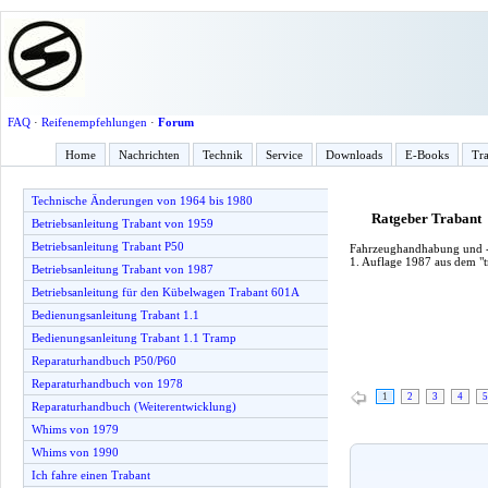
FAQ
·
Reifenempfehlungen
·
Forum
Home
Nachrichten
Technik
Service
Downloads
E-Books
Tra
Technische Änderungen von 1964 bis 1980
Ratgeber Trabant
Betriebsanleitung Trabant von 1959
Betriebsanleitung Trabant P50
Fahrzeughandhabung und -p
1. Auflage 1987 aus dem "t
Betriebsanleitung Trabant von 1987
Betriebsanleitung für den Kübelwagen Trabant 601A
Bedienungsanleitung Trabant 1.1
Bedienungsanleitung Trabant 1.1 Tramp
Reparaturhandbuch P50/P60
Reparaturhandbuch von 1978
1
2
3
4
5
Reparaturhandbuch (Weiterentwicklung)
Whims von 1979
Whims von 1990
Ich fahre einen Trabant