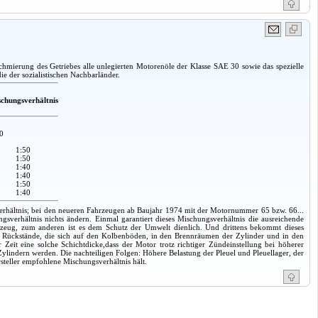
chmierung des Getriebes alle unlegierten Motorenöle der Klasse SAE 30 sowie das spezielle
e der sozialistischen Nachbarländer.
chungsverhältnis
0
1:50
1:50
1:40
1:40
1:50
1:40
erhältnis; bei den neueren Fahrzeugen ab Baujahr 1974 mit der Motornummer 65 bzw. 66...
ngsverhältnis nichts ändern. Einmal garantiert dieses Mischungsverhältnis die ausreichende
rzeug, zum anderen ist es dem Schutz der Umwelt dienlich. Und drittens bekommt dieses
n Rückstände, die sich auf den Kolbenböden, in den Brennräumen der Zylinder und in den
Zeit eine solche Schichtdicke,dass der Motor trotz richtiger Zündeinstellung bei höherer
 Zylindern werden. Die nachteiligen Folgen: Höhere Belastung der Pleuel und Pleuellager, der
steller empfohlene Mischungsverhältnis hält.