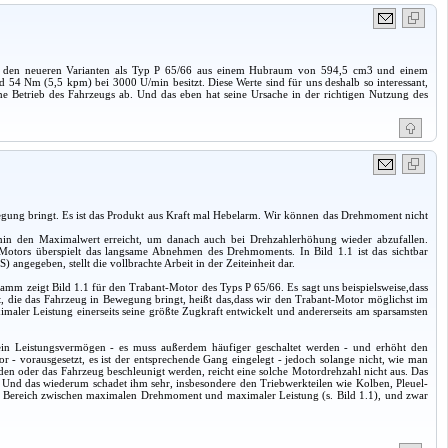
bei den neueren Varianten als Typ P 65/66 aus einem Hubraum von 594,5 cm3 und einem
54 Nm (5,5 kpm) bei 3000 U/min besitzt. Diese Werte sind für uns deshalb so interessant,
che Betrieb des Fahrzeugs ab. Und das eben hat seine Ursache in der richtigen Nutzung des
ewegung bringt. Es ist das Produkt aus Kraft mal Hebelarm. Wir können das Drehmoment nicht
in den Maximalwert erreicht, um danach auch bei Drehzahlerhöhung wieder abzufallen.
Motors überspielt das langsame Abnehmen des Drehmoments. In Bild 1.1 ist das sichtbar
 angegeben, stellt die vollbrachte Arbeit in der Zeiteinheit dar.
mm zeigt Bild 1.1 für den Trabant-Motor des Typs P 65/66. Es sagt uns beispielsweise,dass
 die das Fahrzeug in Bewegung bringt, heißt das,dass wir den Trabant-Motor möglichst im
ler Leistung einerseits seine größte Zugkraft entwickelt und andererseits am sparsamsten
ein Leistungsvermögen - es muss außerdem häufiger geschaltet werden - und erhöht den
 - vorausgesetzt, es ist der entsprechende Gang eingelegt - jedoch solange nicht, wie man
unden oder das Fahrzeug beschleunigt werden, reicht eine solche Motordrehzahl nicht aus. Das
uält. Und das wiederum schadet ihm sehr, insbesondere den Triebwerkteilen wie Kolben, Pleuel-
s im Bereich zwischen maximalen Drehmoment und maximaler Leistung (s. Bild 1.1), und zwar