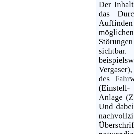
Der Inhalt
das Durc
Auffinde
mögliche
Störungen 
sichtbar
beispiels
Vergaser)
des Fahrw
(Einstell
Anlage (Z
Und dabei
nachvol
Überschri