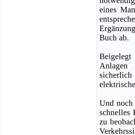
notwendig
eines Man
entsprech
Ergänzun
Buch ab.
Beigelegt
Anlagen 
sicherlic
elektrisch
Und noch e
schnelles 
zu beobach
Verkehrss