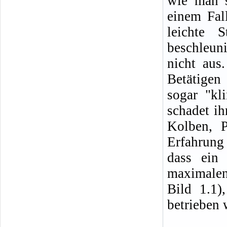
wie man s
einem Fal
leichte 
beschleun
nicht aus
Betätigen 
sogar "kl
schadet ih
Kolben, P
Erfahrung
dass ein
maximale
Bild 1.1)
betrieben 