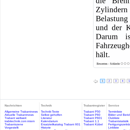
die Bren
Zylindern
Belastung
und der K
Darum i
Fahrzeugh
hält.
Bewerten - Schlecht
1
2
3
4
5
Nachrichten
Technik
Trabantregister
Service
Allgemeine Trabantnews
Technik-Texte
Trabant P50
Terminliste
Aktuelle Trabantnews
Selbst geholfen
Trabant P60
Bilder und Beric
Trabant weltweit
Literatur
Trabant P601
Clubliste
trabitechnik.com intern
Kalendarium
Trabant 1.1
Trabantstatistik
Trabantszene
Ersatzteilkatalog Trabant 601
Trabant Kübel
Fertigungszeitr
Vorgestellt
Historie
Linkliste