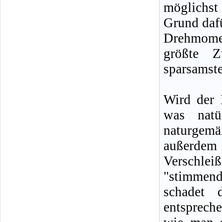
möglichst
Grund daf
Drehmomen
größte Z
sparsamste
Wird der 
was natü
naturgem
außerdem 
Verschle
"stimmend
schadet 
entsprech