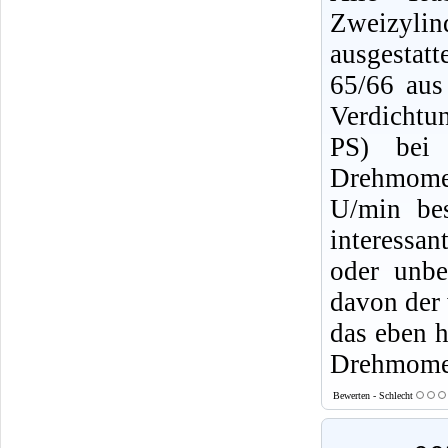
Zweizyli
ausgestat
65/66 au
Verdichtu
PS) bei 
Drehmome
U/min bes
interessan
oder unbe
davon der 
das eben h
Drehmomen
Bewerten - Schlecht