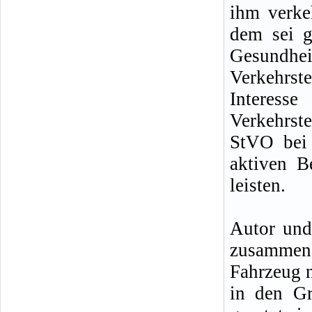
ihm verke
dem sei g
Gesundh
Verkehrs
Interes
Verkehrste
StVO bei 
aktiven B
leisten.
Autor und
zusammen
Fahrzeug n
in den G