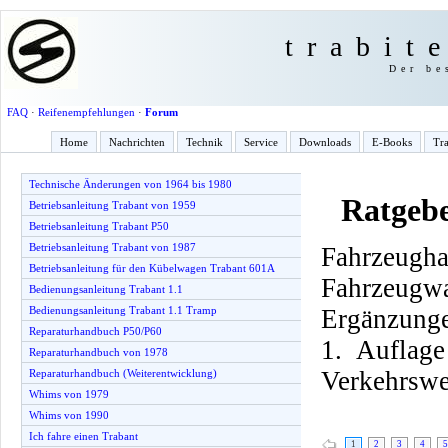
trabit
Der be
FAQ
·
Reifenempfehlungen
·
Forum
Home
Nachrichten
Technik
Service
Downloads
E-Books
Tra
Technische Änderungen von 1964 bis 1980
Ratgebe
Betriebsanleitung Trabant von 1959
Betriebsanleitung Trabant P50
Betriebsanleitung Trabant von 1987
Fahrzeu
Betriebsanleitung für den Kübelwagen Trabant 601A
Fahrzeugw
Bedienungsanleitung Trabant 1.1
Ergänzunge
Bedienungsanleitung Trabant 1.1 Tramp
Reparaturhandbuch P50/P60
1. Auflag
Reparaturhandbuch von 1978
Verkehrswe
Reparaturhandbuch (Weiterentwicklung)
Whims von 1979
Whims von 1990
Ich fahre einen Trabant
1
2
3
4
5