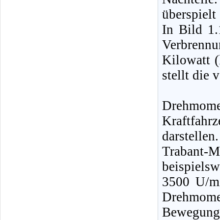
überspiel
In Bild 1.
Verbrennu
Kilowatt (
stellt die 
Drehmom
Kraftfah
darstellen
Trabant-
beispiels
3500 U/m
Drehmomen
Bewegung 