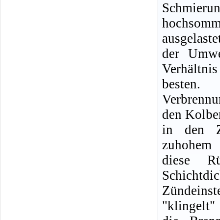
Schmierun
hochsom
ausgelast
der Umwe
Verhältn
besten
Verbrennun
den Kolbe
in den Z
zuhohem Ö
diese R
Schichtd
Zündeins
"klingelt"