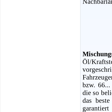
Nachbarlä
Mischungs
Öl/Kraf
vorgeschr
Fahrzeuge
bzw. 66...
die so bel
das beste
garantiert