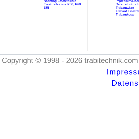
Nachtrag Ersatzteilliste
Impressum/Discl
Ersatzteile-Liste P50, P60
Datenschutzricht
SRI
Trabantwitze
Trabant Ersatzte
Trabantkosten
Copyright © 1998 - 2026 trabitechnik.com 
Impress
Datensc