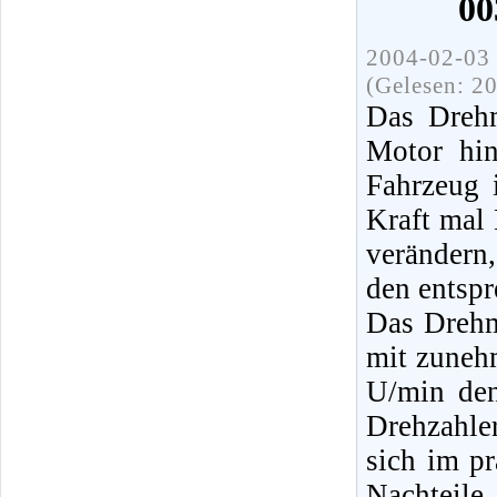
00
2004-02-03 
(Gelesen: 2
Das Drehm
Motor hin
Fahrzeug 
Kraft mal
verändern
den entspr
Das Drehm
mit zuneh
U/min den
Drehzahle
sich im pr
Nachteil