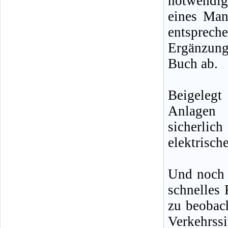
notwendig
eines Man
entsprech
Ergänzun
Buch ab.
Beigelegt
Anlagen 
sicherlic
elektrisch
Und noch e
schnelles 
zu beobach
Verkehrss