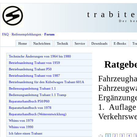
trabit
Der be
FAQ
·
Reifenempfehlungen
·
Forum
Home
Nachrichten
Technik
Service
Downloads
E-Books
Tra
Technische Änderungen von 1964 bis 1980
Ratgebe
Betriebsanleitung Trabant von 1959
Betriebsanleitung Trabant P50
Betriebsanleitung Trabant von 1987
Fahrzeu
Betriebsanleitung für den Kübelwagen Trabant 601A
Fahrzeugw
Bedienungsanleitung Trabant 1.1
Ergänzunge
Bedienungsanleitung Trabant 1.1 Tramp
Reparaturhandbuch P50/P60
1. Auflag
Reparaturhandbuch von 1978
Verkehrswe
Reparaturhandbuch (Weiterentwicklung)
Whims von 1979
Whims von 1990
Ich fahre einen Trabant
1
2
3
4
5