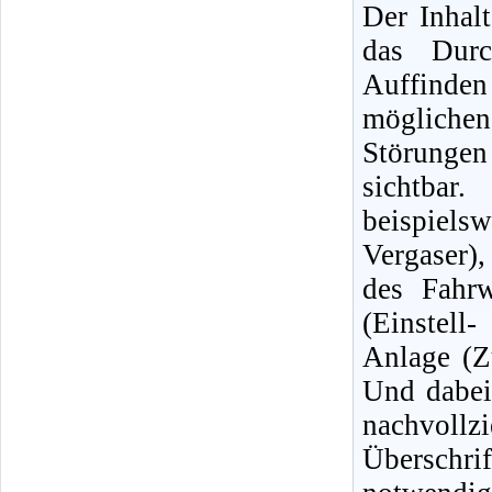
Der Inhalt
das Durc
Auffinde
mögliche
Störungen 
sichtbar
beispiels
Vergaser)
des Fahrw
(Einstell
Anlage (Z
Und dabei
nachvol
Überschri