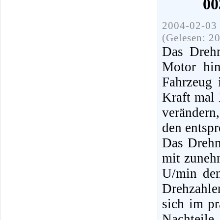
00
2004-02-03 
(Gelesen: 2
Das Drehm
Motor hin
Fahrzeug 
Kraft mal
verändern
den entspr
Das Drehm
mit zuneh
U/min den
Drehzahle
sich im pr
Nachteil