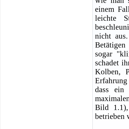
wie man s
einem Fal
leichte 
beschleun
nicht aus
Betätigen 
sogar "kl
schadet ih
Kolben, P
Erfahrung
dass ein
maximale
Bild 1.1)
betrieben 