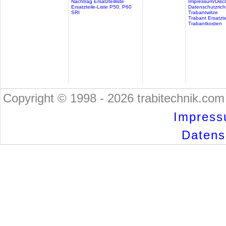
Nachtrag Ersatzteilliste
Impressum/Discl
Ersatzteile-Liste P50, P60
Datenschutzricht
SRI
Trabantwitze
Trabant Ersatzte
Trabantkosten
Copyright © 1998 - 2026 trabitechnik.com 
Impress
Datensc