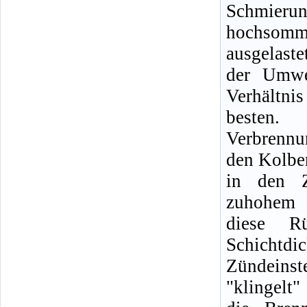
Schmierun
hochsom
ausgelast
der Umwe
Verhältn
besten
Verbrennun
den Kolbe
in den Z
zuhohem Ö
diese R
Schichtd
Zündeins
"klingelt"