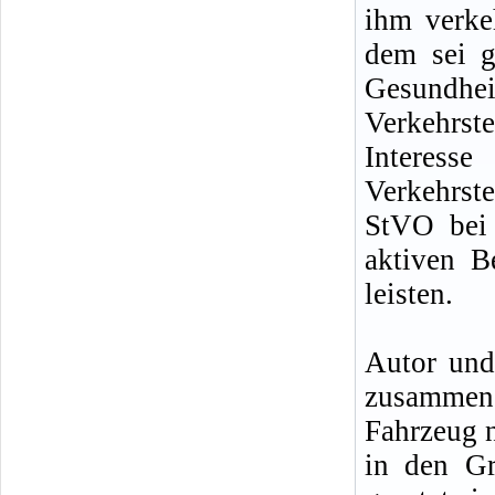
ihm verke
dem sei g
Gesundh
Verkehrs
Interes
Verkehrste
StVO bei 
aktiven B
leisten.
Autor und
zusammen
Fahrzeug n
in den G