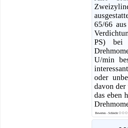
Zweizyli
ausgestat
65/66 au
Verdichtu
PS) bei 
Drehmome
U/min bes
interessan
oder unbe
davon der 
das eben h
Drehmomen
Bewerten - Schlecht