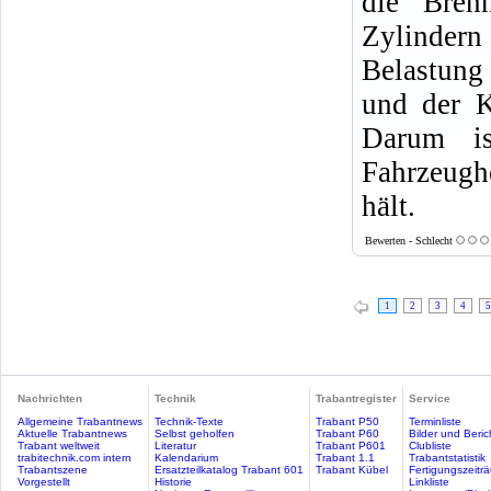
die Bren
Zylindern
Belastung
und der K
Darum i
Fahrzeugh
hält.
Bewerten - Schlecht
1
2
3
4
5
Nachrichten
Technik
Trabantregister
Service
Allgemeine Trabantnews
Technik-Texte
Trabant P50
Terminliste
Aktuelle Trabantnews
Selbst geholfen
Trabant P60
Bilder und Beric
Trabant weltweit
Literatur
Trabant P601
Clubliste
trabitechnik.com intern
Kalendarium
Trabant 1.1
Trabantstatistik
Trabantszene
Ersatzteilkatalog Trabant 601
Trabant Kübel
Fertigungszeitr
Vorgestellt
Historie
Linkliste