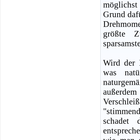
möglichst
Grund daf
Drehmomen
größte Z
sparsamste
Wird der 
was natü
naturgem
außerdem 
Verschle
"stimmend
schadet 
entsprech