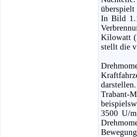
überspiel
In Bild 1.
Verbrennu
Kilowatt (
stellt die 
Drehmom
Kraftfah
darstellen
Trabant-
beispiels
3500 U/m
Drehmomen
Bewegung 