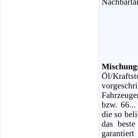
Nachbarlä
Mischungs
Öl/Kraf
vorgeschr
Fahrzeuge
bzw. 66...
die so bel
das beste
garantiert