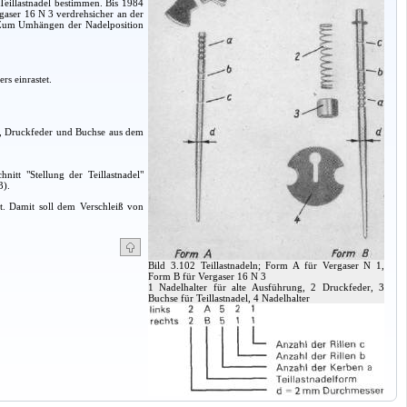
Teillastnadel bestimmen. Bis 1984
rgaser 16 N 3 verdrehsicher an der
. Zum Umhängen der Nadelposition
rs einrastet.
el, Druckfeder und Buchse aus dem
itt "Stellung der Teillastnadel"
3).
ht. Damit soll dem Verschleiß von
Bild 3.102 Teillastnadeln; Form A für Vergaser N 1,
Form B für Vergaser 16 N 3
1 Nadelhalter für alte Ausführung, 2 Druckfeder, 3
Buchse für Teillastnadel, 4 Nadelhalter