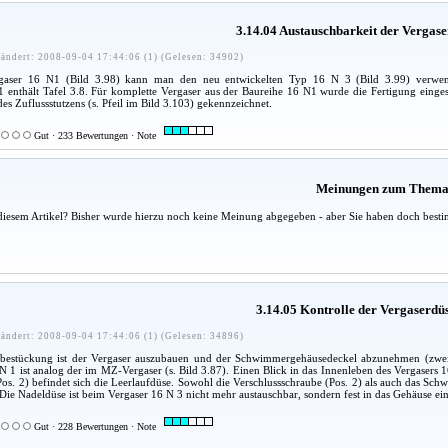
3.14.04 Austauschbarkeit der Vergas
ändert: 2008-09-04 17:44:06 (1) (Gelesen: 34902)
ergaser 16 N1 (Bild 3.98) kann man den neu entwickelten Typ 16 N 3 (Bild 3.99) verwend
enthält Tafel 3.8. Für komplette Vergaser aus der Baureihe 16 N1 wurde die Fertigung eingeste
des Zuflussstutzens (s. Pfeil im Bild 3.103) gekennzeichnet.
Gut · 233 Bewertungen · Note
Meinungen zum Them
diesem Artikel? Bisher wurde hierzu noch keine Meinung abgegeben - aber Sie haben doch besti
3.14.05 Kontrolle der Vergaserdü
ändert: 2008-09-04 17:44:06 (1) (Gelesen: 34896)
nbestückung ist der Vergaser auszubauen und der Schwimmergehäusedeckel abzunehmen (zwei 
 1 ist analog der im MZ-Vergaser (s. Bild 3.87). Einen Blick in das Innenleben des Vergasers 1
Pos. 2) befindet sich die Leerlaufdüse. Sowohl die Verschlussschraube (Pos. 2) als auch das Sc
Die Nadeldüse ist beim Vergaser 16 N 3 nicht mehr austauschbar, sondern fest in das Gehäuse ein
Gut · 228 Bewertungen · Note