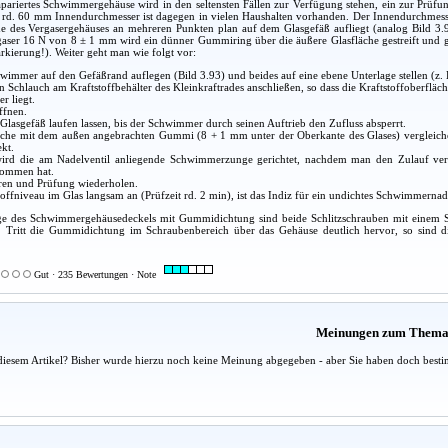
pariertes Schwimmergehäuse wird in den seltensten Fällen zur Verfügung stehen, ein zur Prüfu
rd. 60 mm Innendurchmesser ist dagegen in vielen Haushalten vorhanden. Der Innendurchmess
he des Vergasergehäuses an mehreren Punkten plan auf dem Glasgefäß aufliegt (analog Bild 3.
gaser 16 N von 8 ± 1 mm wird ein dünner Gummiring über die äußere Glasfläche gestreift un
rkierung!). Weiter geht man wie folgt vor:
wimmer auf den Gefäßrand auflegen (Bild 3.93) und beides auf eine ebene Unterlage stellen (z
n Schlauch am Kraftstoffbehälter des Kleinkraftrades anschließen, so dass die Kraftstoffoberflä
r liegt.
ffnen.
s Glasgefäß laufen lassen, bis der Schwimmer durch seinen Auftrieb den Zufluss absperrt.
läche mit dem außen angebrachten Gummi (8 + 1 mm unter der Oberkante des Glases) vergleiche
ekt.
wird die am Nadelventil anliegende Schwimmerzunge gerichtet, nachdem man den Zulauf ve
nommen hat.
eren und Prüfung wiederholen.
stoffniveau im Glas langsam an (Prüfzeit rd. 2 min), ist das Indiz für ein undichtes Schwimmernade
ge des Schwimmergehäusedeckels mit Gummidichtung sind beide Schlitzschrauben mit einem 
n. Tritt die Gummidichtung im Schraubenbereich über das Gehäuse deutlich hervor, so sind di
Gut · 235 Bewertungen · Note
Meinungen zum Them
diesem Artikel? Bisher wurde hierzu noch keine Meinung abgegeben - aber Sie haben doch besti