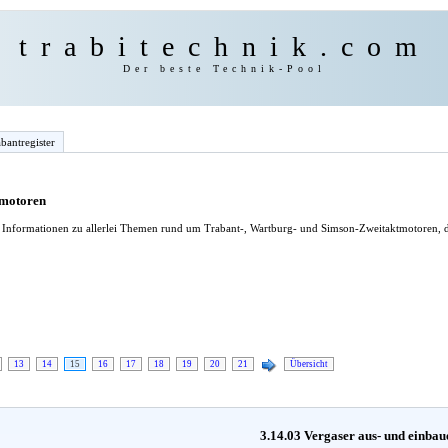
trabitechnik.com
Der beste Technik-Pool
bantregister
tmotoren
le Informationen zu allerlei Themen rund um Trabant-, Wartburg- und Simson-Zweitaktmotoren, d
13
14
15
16
17
18
19
20
21
Übersicht
3.14.03 Vergaser aus- und einbau