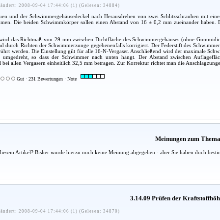
ändert: 2008-09-04 17:44:06 (1) (Gelesen: 34884)
auen und der Schwimmergehäusedeckel nach Herausdrehen von zwei Schlitzschrauben mit eine
en. Die beiden Schwimmkörper sollen einen Abstand von 16 ± 0,2 mm zueinander haben. D
 wird das Richtmaß von 29 mm zwischen Dichtfläche des Schwimmergehäuses (ohne Gummidi
nd durch Richten der Schwimmerzunge gegebenenfalls korrigiert. Der Federstift des Schwimmern
hrt werden. Die Einstellung gilt für alle 16-N-Vergaser. Anschließend wird der maximale Sch
u umgedreht, so dass der Schwimmer nach unten hängt. Der Abstand zwischen Auflagefl
bei allen Vergasern einheitlich 32,5 mm betragen. Zur Korrektur richtet man die Anschlagzun
Gut · 231 Bewertungen · Note
Meinungen zum Them
diesem Artikel? Bisher wurde hierzu noch keine Meinung abgegeben - aber Sie haben doch besti
3.14.09 Prüfen der Kraftstoffhö
ändert: 2008-09-04 17:44:06 (1) (Gelesen: 34870)