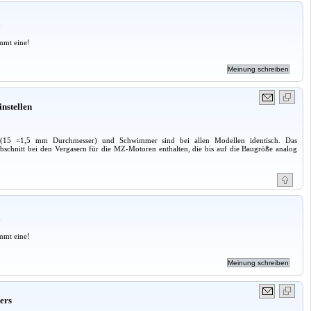
a
mmt eine!
nstellen
til (15 =1,5 mm Durchmesser) und Schwimmer sind bei allen Modellen identisch. Das
schnitt bei den Vergasern für die MZ-Motoren enthalten, die bis auf die Baugröße analog
a
mmt eine!
ers