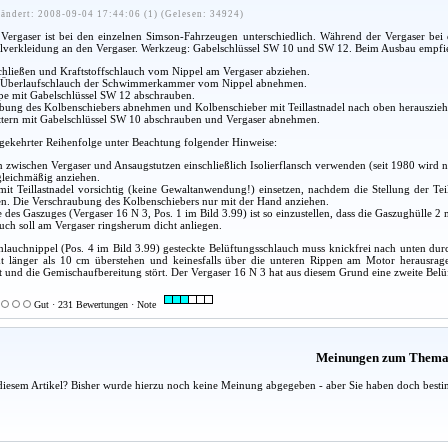
ändert: 2008-09-04 17:44:06 (1) (Gelesen: 34924)
Vergaser ist bei den einzelnen Simson-Fahrzeugen unterschiedlich. Während der Vergaser bei
verkleidung an den Vergaser. Werkzeug: Gabelschlüssel SW 10 und SW 12. Beim Ausbau empfiehl
chließen und Kraftstoffschlauch vom Nippel am Vergaser abziehen.
d Überlaufschlauch der Schwimmerkammer vom Nippel abnehmen.
pe mit Gabelschlüssel SW 12 abschrauben.
bung des Kolbenschiebers abnehmen und Kolbenschieber mit Teillastnadel nach oben herauszieh
tern mit Gabelschlüssel SW 10 abschrauben und Vergaser abnehmen.
gekehrter Reihenfolge unter Beachtung folgender Hinweise:
zwischen Vergaser und Ansaugstutzen einschließlich Isolierflansch verwenden (seit 1980 wird 
gleichmäßig anziehen.
it Teillastnadel vorsichtig (keine Gewaltanwendung!) einsetzen, nachdem die Stellung der Teil
en. Die Verschraubung des Kolbenschiebers nur mit der Hand anziehen.
 des Gaszuges (Vergaser 16 N 3, Pos. 1 im Bild 3.99) ist so einzustellen, dass die Gaszughülle 2 m
ch soll am Vergaser ringsherum dicht anliegen.
hlauchnippel (Pos. 4 im Bild 3.99) gesteckte Belüftungsschlauch muss knickfrei nach unten du
ht länger als 10 cm überstehen und keinesfalls über die unteren Rippen am Motor herausrage
nd die Gemischaufbereitung stört. Der Vergaser 16 N 3 hat aus diesem Grund eine zweite Be
Gut · 231 Bewertungen · Note
Meinungen zum Them
diesem Artikel? Bisher wurde hierzu noch keine Meinung abgegeben - aber Sie haben doch besti