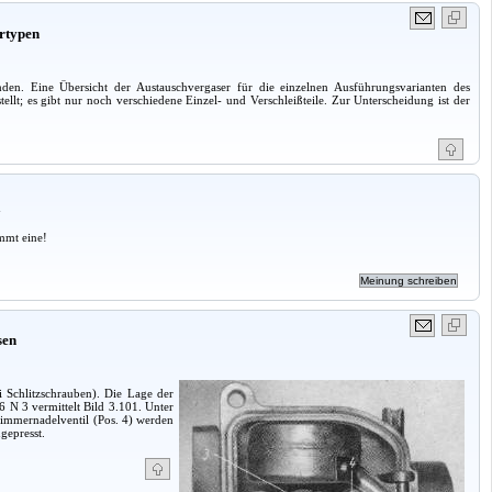
ertypen
en. Eine Übersicht der Austauschvergaser für die einzelnen Ausführungsvarianten des
llt; es gibt nur noch verschiedene Einzel- und Verschleißteile. Zur Unterscheidung ist der
a
mmt eine!
sen
Schlitzschrauben). Die Lage der
6 N 3 vermittelt Bild 3.101. Unter
hwimmernadelventil (Pos. 4) werden
gepresst.