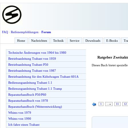
FAQ
·
Reifenempfehlungen
·
Forum
Home
Nachrichten
Technik
Service
Downloads
E-Books
Tra
Technische Änderungen von 1964 bis 1980
Ratgeber Zweitak
Betriebsanleitung Trabant von 1959
Betriebsanleitung Trabant P50
Dieses Buch bietet speziel
Betriebsanleitung Trabant von 1987
Betriebsanleitung für den Kübelwagen Trabant 601A
Bedienungsanleitung Trabant 1.1
Bedienungsanleitung Trabant 1.1 Tramp
Reparaturhandbuch P50/P60
Reparaturhandbuch von 1978
1
…
11
12
Reparaturhandbuch (Weiterentwicklung)
Whims von 1979
Whims von 1990
Ich fahre einen Trabant