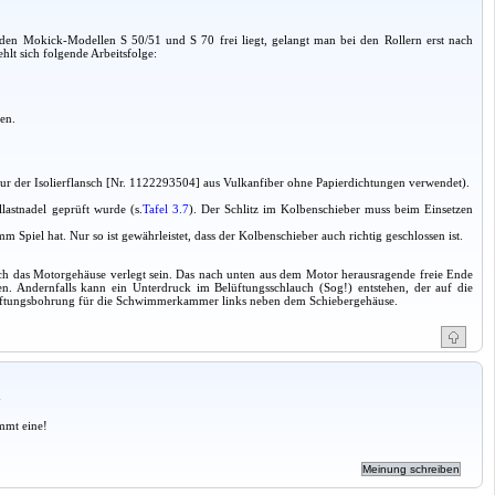
 den Mokick-Modellen S 50/51 und S 70 frei liegt, gelangt man bei den Rollern erst nach
t sich folgende Arbeitsfolge:
en.
nur der Isolierflansch [Nr. 1122293504] aus Vulkanfiber ohne Papierdichtungen verwendet).
lastnadel geprüft wurde (s.
Tafel 3.7
). Der Schlitz im Kolbenschieber muss beim Einsetzen
m Spiel hat. Nur so ist gewährleistet, dass der Kolbenschieber auch richtig geschlossen ist.
rch das Motorgehäuse verlegt sein. Das nach unten aus dem Motor herausragende freie Ende
n. Andernfalls kann ein Unterdruck im Belüftungsschlauch (Sog!) entstehen, der auf die
lüftungsbohrung für die Schwimmerkammer links neben dem Schiebergehäuse.
a
mmt eine!