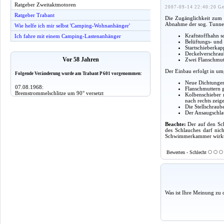
Ratgeber Zweitaktmotoren
2007-09-14 22:40:20 Ge
Ratgeber Trabant
Die Zugänglichkeit zum 
Abnahme der sog. Tunnel
Wie helfe ich mir selbst 'Camping-Wohnanhänger'
Kraftstoffhahn s
Ich fahre mit einem Camping-Lastenanhänger
Belüftungs- un
Startschieberkap
Deckelverschrau
Vor 58 Jahren
Zwei Flanschmut
Der Einbau erfolgt in um
Folgende Veränderung wurde am Trabant P 601 vorgenommen:
Neue Dichtungen 
07.08.1968:
Flanschmuttern 
Bremstrommelschlitze um 90° versetzt
Kolbenschieber m
nach rechts zeig
Die Stellschraube
Der Ansaugschlau
Beachte:
Der auf den Sc
des Schlauches darf nic
Schwimmerkammer wirkt u
Bewerten - Schlecht
Was ist Ihre Meinung zu 