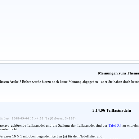
Meinungen zum Them
diesem Artikel? Bisher wurde hierzu noch keine Meinung abgegeben - aber Sie haben doch besti
3.14.06 Teillastnadeln
ändert: 2008-09-04 17:44:06 (1) (Gelesen: 34890)
sertyp gehörende Teillastnadel und die Stellung der Teillastnadel sind der
Tafel 3.7
zu entnehme
verdeutlicht:
ergaser 16 N 1 mit oben liegenden Kerben (a) für den Nadelhalter und