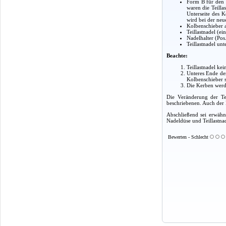
Form B für den 
waren die Teilla
Unterseite des 
wird bei der neu
Kolbenschieber 
Teillastnadel (ei
Nadelhalter (Pos
Teillastnadel un
Beachte:
Teillastnadel kei
Unteres Ende der
Kolbenschieber 
Die Kerben werd
Die Veränderung der Tei
beschriebenen. Auch der E
Abschließend sei erwähn
Nadeldüse und Teillastna
Bewerten - Schlecht