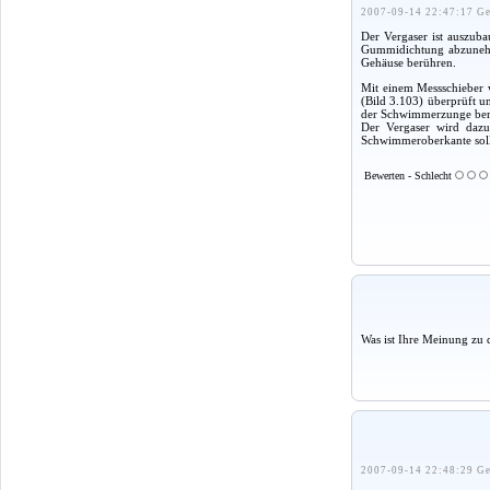
2007-09-14 22:47:17 Ge
Der Vergaser ist auszub
Gummidichtung abzunehm
Gehäuse berühren.
Mit einem Messschieber
(Bild 3.103) überprüft u
der Schwimmerzunge berü
Der Vergaser wird daz
Schwimmeroberkante soll 
Bewerten - Schlecht
Was ist Ihre Meinung zu 
2007-09-14 22:48:29 Ge