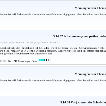
Meinungen zum Them
diesem Artikel? Bisher wurde hierzu noch keine Meinung abgegeben - aber Sie haben doch besti
3.14.07 Schwimmersystem prüfen und ei
ändert: 2008-09-04 17:44:06 (1) (Gelesen: 34886)
nschließlich der Einstellung ist bei allen 16-N-Vergasern gleich. Schwimmernadelven
rd beim Vergaser 16 N 3 ohne Dichtung montiert. Weitere Hinweise sind im entsprechenden Ab
dem gleichen Schwimmersystem ausgerüstet sind.
Gut · 216 Bewertungen · Note
Meinungen zum Them
diesem Artikel? Bisher wurde hierzu noch keine Meinung abgegeben - aber Sie haben doch besti
3.14.08 Vorjustieren des Schwimm