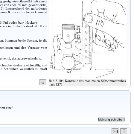
ng geeignetes Glasgefäß mit einem
er von etwa 60 mm gewährleistet,
93). Entsprechend der geforderten
d genau 8 mm vom oberen Glasrand
. B. Fußboden bzw. Hocker).
che wie im Einbauzustand rd. 50 cm
n. Stimmen beide überein, ist die
rschlossen und den Vergaser vom
lventil, das auszuwechseln ist.
Schraubendreher gleichmäßig und
e Schrauben wesentlich zu straff
Bild 3.104 Kontrolle des maximalen Schwimmerhubes;
nach [27]
a
mmt eine!