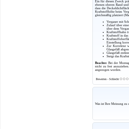
Ein für diesen Zweck prä
ebenen oberen Rand und 
dass die Deckeldichtfläc
Kraftstoffhöhe beim Ver
gleichmäßig platziert (Ma
Vergaser mit Sch
Zulauf über eine
über dem Vergase
Kraftstoffhahn ö
Kraftstoff in da
Kraftstoffoberf
Einstellung korr
Zur Korrektur 
Glasgefäß abge
Glasgefäß entle
Steigt das Kraft
Beachte:
Bei der Monta
nicht zu fest anzuziehe
angezogen worden.
Bewerten - Schlecht
Was ist Ihre Meinung zu 