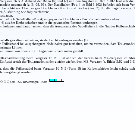
Vergaser 16 N 3. Anhand der Rillen (b) und (c) und den Angaben zu Bild 3.102 lässt sich die 
stnadeln gestempelt (z. B. 08, 09). Der Nadelhalter (Pos. 4 im Bild 3.102) befindet sich beim Ve
Kolbenschiebers. Oben sorgen Druckfeder (Pos. 2) und Buchse (Pos. 3) für die Lagefixierung
en Ausführung wie folgt verfahren:
ausbauen.
nschließlich Nadelhalter -Pos. 4) entgegen der Druckfeder - Pos. 2 - nach unten ziehen.
. 4) aus der Kerbe schieben und in die gewünschte Position umhängen.
ten loslassen und darauf achten, dass die Aussparung des Nadelhalters in die Nut des Kolbenschiebe
nesfalls gewaltsam einsetzen, sie darf nicht verbogen werden (!).
 Teillastnadel bei ausgehängtem Nadelhalter gut festhalten, um zu vermeiden, dass Teillastnad
springen können.
en immer von oben - mit 1 beginnend - nach unten gezählt.
llastnadelstellung beim Vergaser 16 N 1 ist ähnlich der bereits beim MZ-Vergaser im Abschn
influssbereich der Teillastnadel ist der gleiche wie bei dem MZ-Vergaser (s. Bilder 3.82 und 3.8
t, dass die Teillastnadel beim Vergaser 16 N 3 (Form B) im Kolbenschieber leicht schräg ste
del vorgebeugt werden.
Gut · 225 Bewertungen · Note