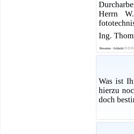
Durcharbe
Herrn W.
fototechni
Ing. Thoma
Bewerten - Schlecht
Was ist I
hierzu no
doch best