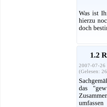
Was ist I
hierzu no
doch best
1.2 
2007-07-26 
(Gelesen: 2
Sachgemäß
das "gew
Zusammenh
umfassen