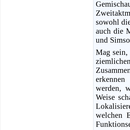
Gemisch
Zweitakt
sowohl di
auch die 
und Simson
Mag sein,
ziemliche
Zusammenh
erkennen 
werden, w
Weise sch
Lokalisi
welchen E
Funktio