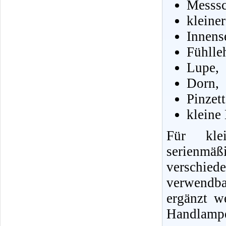
Messsc
kleine
Innens
Fühlle
Lupe,
Dorn,
Pinzet
kleine
Für klei
serienmä
verschie
verwendb
ergänzt w
Handlampe