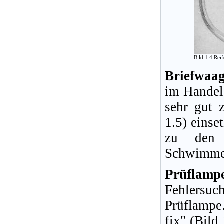
Bild 1.4 Rei
Briefwaag
im Handel 
sehr gut 
1.5) einse
zu den H
Schwimmer
Prüflamp
Fehlersuc
Prüflampe
fix" (Bild