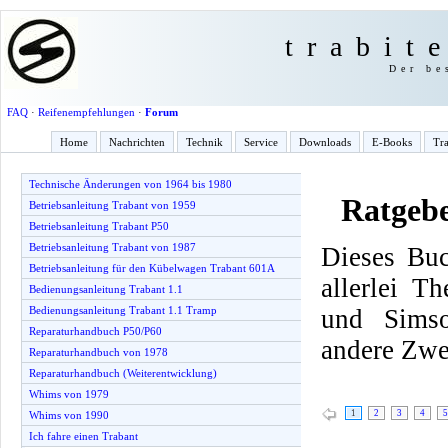
trabit
Der be
FAQ
·
Reifenempfehlungen
·
Forum
Home
Nachrichten
Technik
Service
Downloads
E-Books
Tra
Technische Änderungen von 1964 bis 1980
Ratgeb
Betriebsanleitung Trabant von 1959
Betriebsanleitung Trabant P50
Betriebsanleitung Trabant von 1987
Dieses Buc
Betriebsanleitung für den Kübelwagen Trabant 601A
allerlei T
Bedienungsanleitung Trabant 1.1
und Simso
Bedienungsanleitung Trabant 1.1 Tramp
Reparaturhandbuch P50/P60
andere Zwe
Reparaturhandbuch von 1978
Reparaturhandbuch (Weiterentwicklung)
Whims von 1979
1
2
3
4
5
Whims von 1990
Ich fahre einen Trabant