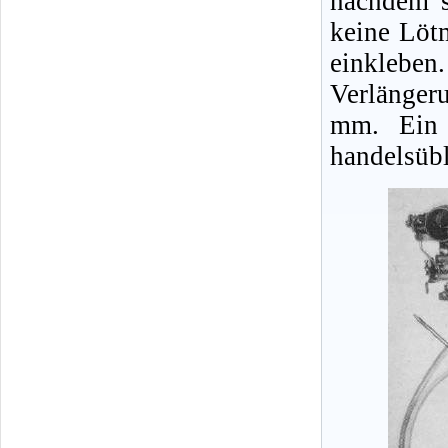
nachdem s
keine Löt
einklebe
Verlänger
mm. Ein 
handelsübl