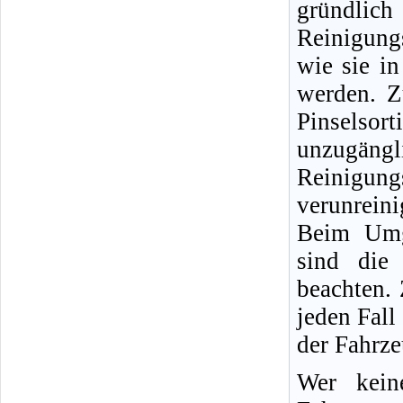
gründlic
Reinigung
wie sie i
werden. Z
Pinselso
unzugängli
Reinigun
verunreini
Beim Umg
sind die 
beachten.
jeden Fall
der Fahrz
Wer kein