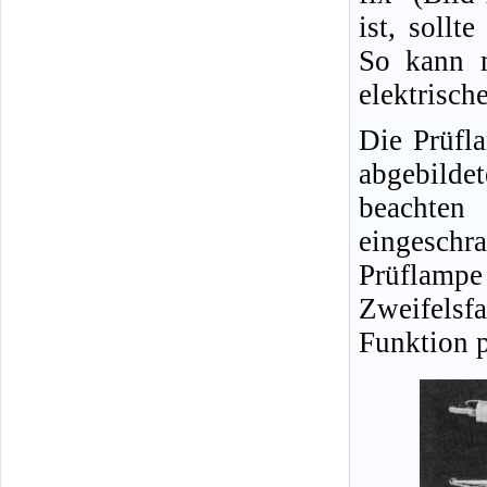
ist, sollt
So kann m
elektrisch
Die Prüfl
abgebild
beachten
eingeschra
Prüflampe
Zweifelsfa
Funktion p