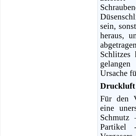
Schraube
Düsenschli
sein, sons
heraus, u
abgetrag
Schlitzes
gelangen 
Ursache fü
Druckluft 
Für den V
eine uner
Schmutz 
Partikel