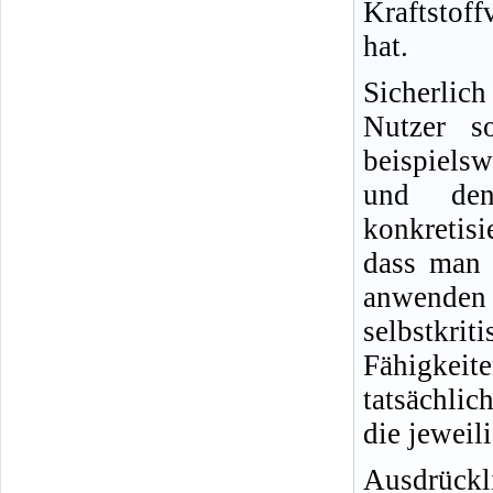
Kraftstof
hat.
Sicherlic
Nutzer s
beispielsw
und den
konkretisi
dass man 
anwende
selbstkr
Fähigkeit
tatsächlic
die jeweil
Ausdrückl