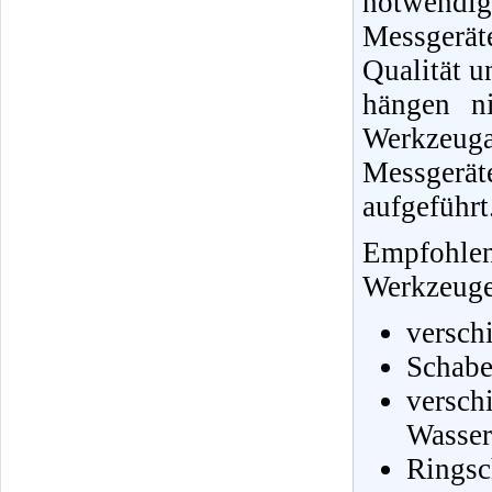
notwendi
Messgerä
Qualität u
hängen ni
Werkzeug
Messgerä
aufgeführt
Empfohle
Werkzeuge 
versch
Schabe
vers
Wasser
Ringsc