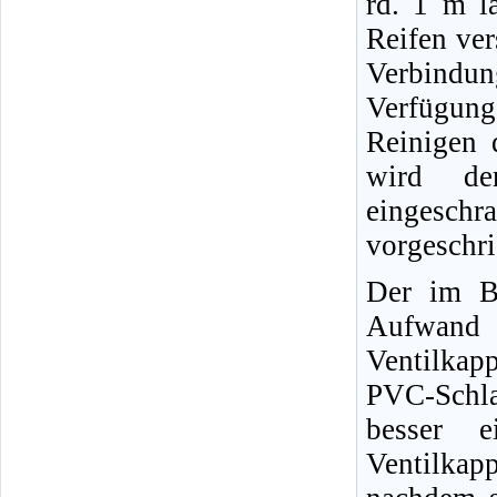
rd. 1 m l
Reifen ver
Verbindun
Verfügun
Reinigen 
wird der
eingeschr
vorgeschr
Der im Bi
Aufwand 
Ventilkap
PVC-Schl
besser e
Ventilkap