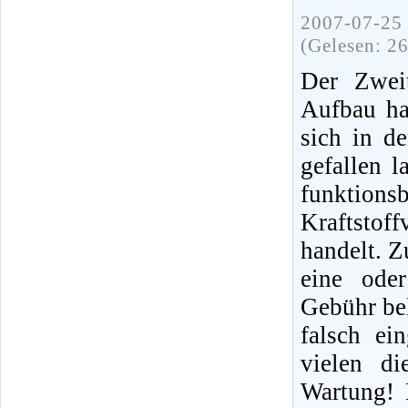
2007-07-25 
(Gelesen: 2
Der Zweit
Aufbau ha
sich in d
gefallen 
funktions
Kraftstof
handelt. Z
eine ode
Gebühr bel
falsch ei
vielen di
Wartung! 