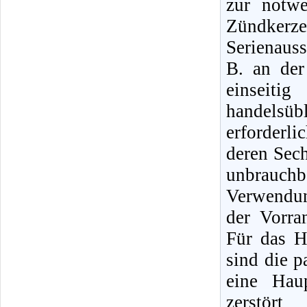
zur notw
Zündker
Serienauss
B. an de
einseit
handelsüb
erforderl
deren Sec
unbrauch
Verwendun
der Vorra
Für das H
sind die 
eine Hau
zerstör