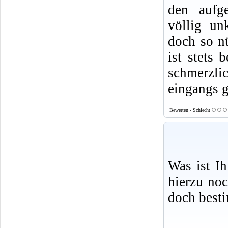
den aufge
völlig un
doch so nü
ist stets 
schmerzlic
eingangs g
Bewerten - Schlecht
Was ist I
hierzu no
doch best