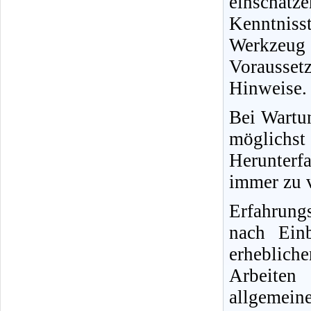
einschät
Kenntnisst
Werkzeug
Vorausse
Hinweise.
Bei Wartun
möglichs
Herunterfa
immer zu v
Erfahrung
nach Ein
erheblich
Arbeiten
allgemein