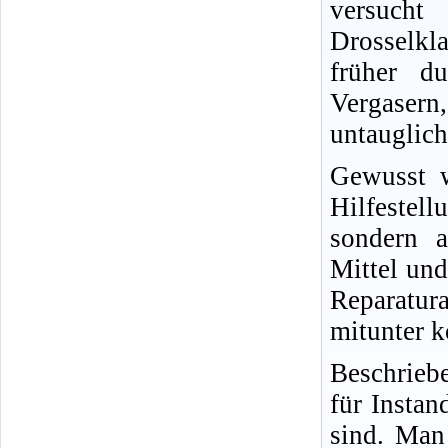
versucht
Drosselkl
früher d
Vergasern,
untauglich
Gewusst w
Hilfestel
sondern a
Mittel und
Reparatur
mitunter k
Beschrieb
für Insta
sind. Man