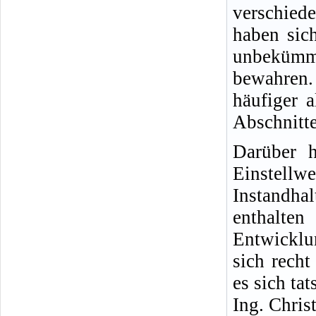
verschied
haben sich
unbekümm
bewahren.
häufiger 
Abschnitte
Darüber h
Einste
Instandha
enthalt
Entwicklu
sich rech
es sich ta
Ing. Chris