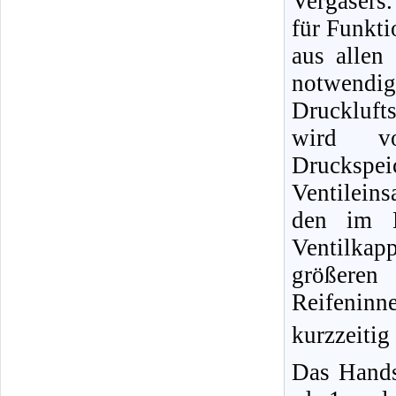
Vergasers.
für Funkti
aus allen
notwendig
Druckluft
wird vo
Druckspe
Ventileins
den im B
Ventilka
größere
Reifeninn
kurzzeitig
Das Hands