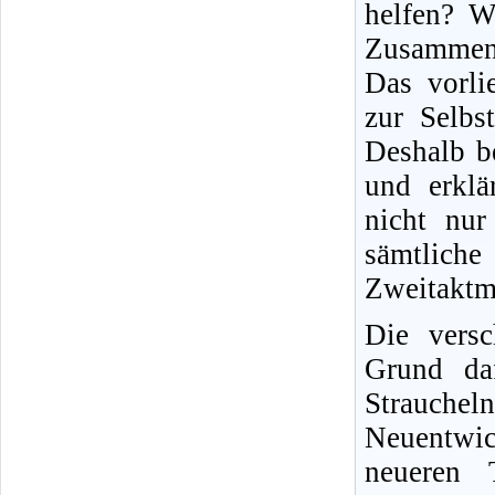
helfen? W
Zusammen
Das vorli
zur Selbs
Deshalb b
und erklä
nicht nur 
sämtliche
Zweitaktm
Die versc
Grund daf
Strauche
Neuentwic
neueren T