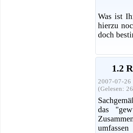
Was ist I
hierzu no
doch best
1.2 
2007-07-26 
(Gelesen: 2
Sachgemäß
das "gew
Zusammenh
umfassen