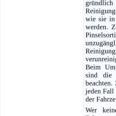
gründlic
Reinigung
wie sie i
werden. Z
Pinselso
unzugängli
Reinigun
verunreini
Beim Umg
sind die 
beachten.
jeden Fall
der Fahrz
Wer kein