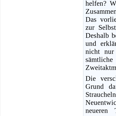
helfen? W
Zusammen
Das vorli
zur Selbs
Deshalb b
und erklä
nicht nur 
sämtliche
Zweitaktm
Die versc
Grund daf
Strauche
Neuentwic
neueren T