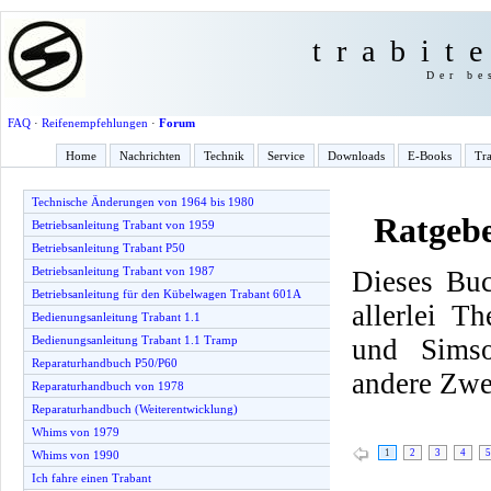
trabit
Der be
FAQ
·
Reifenempfehlungen
·
Forum
Home
Nachrichten
Technik
Service
Downloads
E-Books
Tra
Technische Änderungen von 1964 bis 1980
Ratgeb
Betriebsanleitung Trabant von 1959
Betriebsanleitung Trabant P50
Betriebsanleitung Trabant von 1987
Dieses Buc
Betriebsanleitung für den Kübelwagen Trabant 601A
allerlei T
Bedienungsanleitung Trabant 1.1
und Simso
Bedienungsanleitung Trabant 1.1 Tramp
Reparaturhandbuch P50/P60
andere Zwe
Reparaturhandbuch von 1978
Reparaturhandbuch (Weiterentwicklung)
Whims von 1979
1
2
3
4
5
Whims von 1990
Ich fahre einen Trabant