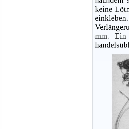
nachdem s
keine Löt
einklebe
Verlänger
mm. Ein 
handelsübl