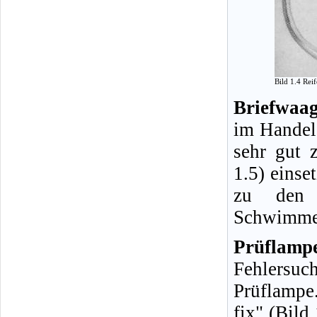
Bild 1.4 Rei
Briefwaag
im Handel 
sehr gut 
1.5) einse
zu den H
Schwimmer
Prüflamp
Fehlersuc
Prüflampe
fix" (Bild