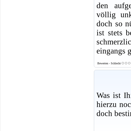
den aufge
völlig un
doch so nü
ist stets 
schmerzlic
eingangs g
Bewerten - Schlecht
Was ist I
hierzu no
doch best