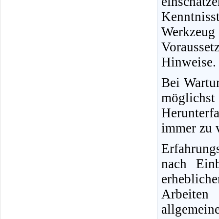
einschät
Kenntnisst
Werkzeug
Vorausse
Hinweise.
Bei Wartun
möglichs
Herunterfa
immer zu v
Erfahrung
nach Ein
erheblich
Arbeiten
allgemein