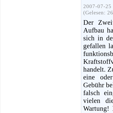
2007-07-25 
(Gelesen: 2
Der Zweit
Aufbau ha
sich in d
gefallen 
funktions
Kraftstof
handelt. Z
eine ode
Gebühr bel
falsch ei
vielen di
Wartung! 