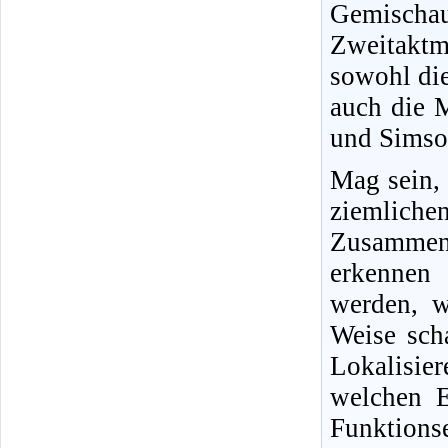
Gemisch
Zweitakt
sowohl di
auch die 
und Simson
Mag sein,
ziemliche
Zusammenh
erkennen 
werden, w
Weise sch
Lokalisi
welchen E
Funktio