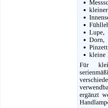
Messsc
kleine
Innens
Fühlle
Lupe,
Dorn,
Pinzet
kleine
Für klei
serienmä
verschie
verwendb
ergänzt w
Handlampe