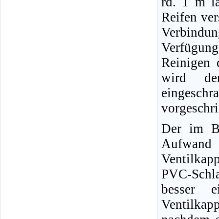
rd. 1 m l
Reifen ver
Verbindun
Verfügun
Reinigen 
wird der
eingeschr
vorgeschr
Der im Bi
Aufwand 
Ventilkap
PVC-Schl
besser e
Ventilkap