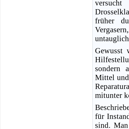
versucht
Drosselkl
früher d
Vergasern,
untauglich
Gewusst w
Hilfestel
sondern a
Mittel und
Reparatur
mitunter k
Beschrieb
für Insta
sind. Man