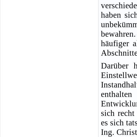
verschied
haben sich
unbekümm
bewahren.
häufiger 
Abschnitte
Darüber h
Einste
Instandha
enthalt
Entwicklu
sich rech
es sich ta
Ing. Chris