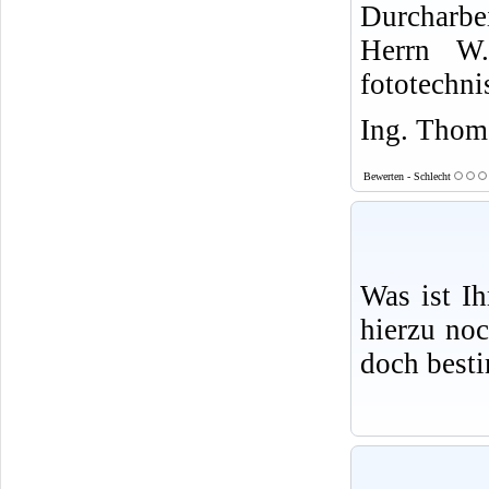
Durcharbe
Herrn W.
fototechni
Ing. Thoma
Bewerten - Schlecht
Was ist I
hierzu no
doch best