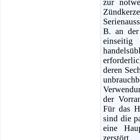
zur notw
Zündker
Serienauss
B. an de
einseit
handelsüb
erforderl
deren Sec
unbrauch
Verwendun
der Vorra
Für das H
sind die 
eine Hau
zerstör