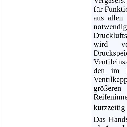
Vergasers.
für Funkti
aus allen
notwendig
Druckluft
wird vo
Druckspe
Ventileins
den im B
Ventilka
größere
Reifeninn
kurzzeitig
Das Hands