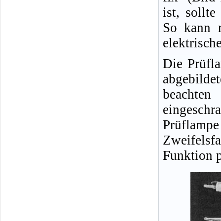
ist, sollt
So kann m
elektrisch
Die Prüfl
abgebild
beachten
eingeschra
Prüflampe
Zweifelsfa
Funktion p