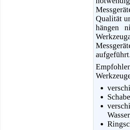
notwendi
Messgerä
Qualität u
hängen ni
Werkzeug
Messgerä
aufgeführt
Empfohle
Werkzeuge 
versch
Schabe
vers
Wasser
Ringsc