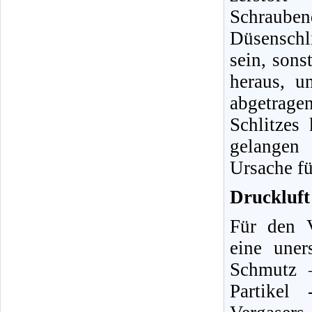
Schraube
Düsenschli
sein, sons
heraus, u
abgetrag
Schlitzes
gelangen 
Ursache fü
Druckluft 
Für den V
eine uner
Schmutz 
Partikel