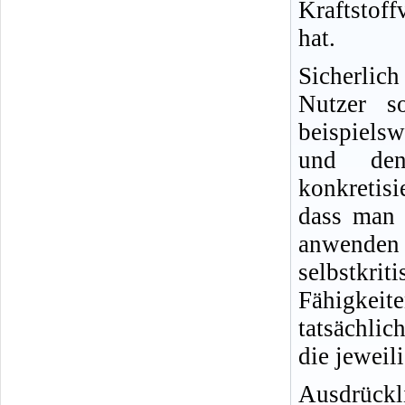
Kraftstof
hat.
Sicherlic
Nutzer s
beispielsw
und den
konkretisi
dass man 
anwende
selbstkr
Fähigkeit
tatsächlic
die jeweil
Ausdrückl