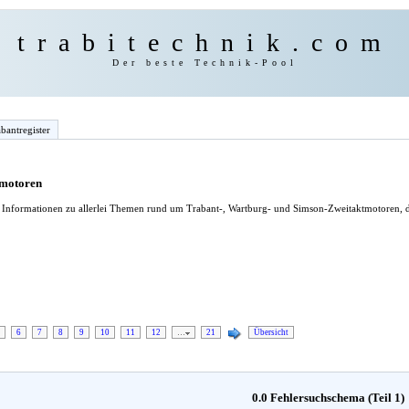
trabitechnik.com
Der beste Technik-Pool
bantregister
tmotoren
le Informationen zu allerlei Themen rund um Trabant-, Wartburg- und Simson-Zweitaktmotoren, d
6
7
8
9
10
11
12
…
21
Übersicht
0.0 Fehlersuchschema (Teil 1)