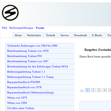
FAQ
·
Reifenempfehlungen
·
Forum
Home
Nachrichten
Technik
Service
Downloads
E-Books
Tra
Technische Änderungen von 1964 bis 1980
Ratgeber Zweitak
Betriebsanleitung Trabant von 1959
Betriebsanleitung Trabant P50
Dieses Buch bietet speziel
Betriebsanleitung Trabant von 1987
Betriebsanleitung für den Kübelwagen Trabant 601A
Bedienungsanleitung Trabant 1.1
Bedienungsanleitung Trabant 1.1 Tramp
Reparaturhandbuch P50/P60
Reparaturhandbuch von 1978
1
2
3
4
5
Reparaturhandbuch (Weiterentwicklung)
Whims von 1979
Whims von 1990
Ich fahre einen Trabant