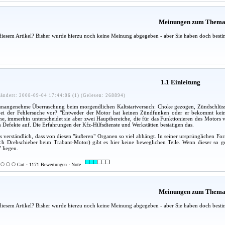
Meinungen zum Them
diesem Artikel? Bisher wurde hierzu noch keine Meinung abgegeben - aber Sie haben doch besti
1.1 Einleitung
ändert: 2008-09-04 17:44:06 (1) (Gelesen: 268894)
e unangenehme Überraschung beim morgendlichen Kaltstartversuch: Choke gezogen, Zündschlüssel
i der Fehlersuche vor? "Entweder der Motor hat keinen Zündfunken oder er bekommt keinen K
he, immerhin unterscheidet sie aber zwei Hauptbereiche, die für das Funktionieren des Motors 
 Defekte auf. Die Erfahrungen der Kfz-Hilfsdienste und Werkstätten bestätigen das.
s verständlich, dass von diesen "äußeren" Organen so viel abhängt. In seiner ursprünglichen F
ich Drehschieber beim Trabant-Motor) gibt es hier keine beweglichen Teile. Wenn dieser so ge
 liegen.
Gut · 1171 Bewertungen · Note
Meinungen zum Them
diesem Artikel? Bisher wurde hierzu noch keine Meinung abgegeben - aber Sie haben doch besti