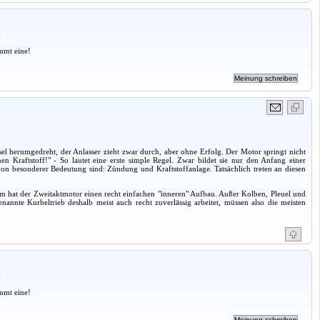
a
mmt eine!
 herumgedreht, der Anlasser zieht zwar durch, aber ohne Erfolg. Der Motor springt nicht
raftstoff!" - So lautet eine erste simple Regel. Zwar bildet sie nur den Anfang einer
von besonderer Bedeutung sind: Zündung und Kraftstoffanlage. Tatsächlich treten an diesen
orm hat der Zweitaktmotor einen recht einfachen "inneren" Aufbau. Außer Kolben, Pleuel und
nannte Kurbeltrieb deshalb meist auch recht zuverlässig arbeitet, müssen also die meisten
a
mmt eine!