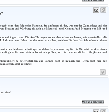
ür?
ht es in den folgenden Kapiteln. Sie umfassen all das, was mit der Zündanlage und der
von Trabant und Wartburg als auch die Motorrad- und Kleinkraftrad-Motoren von MZ und
mmenhängen hatte. Die Ausführungen sollen aber erkennen lassen, wie verständlich die
 Lokalisieren von Fehlern und erkennt vor allem, welchen Einfluss das Schrauben an dieser
tematischen Fehlersuche beitragen und den Reparaturauftrag für die Werkstatt konkretisieren
erdings sollte man stets selbstkritisch prüfen, ob die handwerklichen Fähigkeiten und
nkompliziert zu bewerkstelligen und können doch so nützlich sein. Denn auch hier gilt:
gangs geschildert, misslingt.
a
mmt eine!