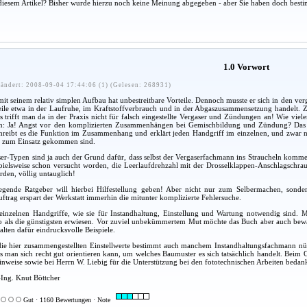
diesem Artikel? Bisher wurde hierzu noch keine Meinung abgegeben - aber Sie haben doch besti
1.0 Vorwort
ändert: 2008-09-04 17:44:06 (1) (Gelesen: 268931)
it seinem relativ simplen Aufbau hat unbestreitbare Vorteile. Dennoch musste er sich in den ve
eile etwa in der Laufruhe, im Kraftstoffverbrauch und in der Abgaszusammensetzung handelt. Z
s trifft man da in der Praxis nicht für falsch eingestellte Vergaser und Zündungen an! Wie viel
en: Ja! Angst vor den komplizierten Zusammenhängen bei Gemischbildung und Zündung? Das v
reibt es die Funktion im Zusammenhang und erklärt jeden Handgriff im einzelnen, und zwar nicht 
n zum Einsatz gekommen sind.
er-Typen sind ja auch der Grund dafür, dass selbst der Vergaserfachmann ins Straucheln komme
spielsweise schon versucht worden, die Leerlaufdrehzahl mit der Drosselklappen-Anschlagschraube
den, völlig untauglich!
egende Ratgeber will hierbei Hilfestellung geben! Aber nicht nur zum Selbermachen, sonde
ftrag erspart der Werkstatt immerhin die mitunter komplizierte Fehlersuche.
einzelnen Handgriffe, wie sie für Instandhaltung, Einstellung und Wartung notwendig sind. Ma
so als die günstigsten erwiesen. Vor zuviel unbekümmertem Mut möchte das Buch aber auch bewa
alten dafür eindrucksvolle Beispiele.
e hier zusammengestellten Einstellwerte bestimmt auch manchem Instandhaltungsfachmann nützli
ss man sich recht gut orientieren kann, um welches Baumuster es sich tatsächlich handelt. Beim 
inweise sowie bei Herrn W. Liebig für die Unterstützung bei den fototechnischen Arbeiten bedan
-Ing. Knut Böttcher
Gut · 1160 Bewertungen · Note