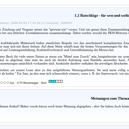
1.2 Ratschläge - für wen und wof
ändert: 2008-09-04 17:44:06 (1) (Gelesen: 268890)
Zündung und Vergaser setzen das "gewusst wie" voraus. Und um genau diese Zusammenhänge ge
er bei uns üblichen Zweitaktmotoren zusammenhängt. Dabei werden sowohl die PKW-Motoren 
kraftfahrende Mitmensch bisher ziemlichen Respekt vor den anscheinend komplizierten Zusa
n man sich mit ihnen befasst. Auf diese Weise schafft man die besten Voraussetzungen für das
eit auf Leistungsentfaltung, Kraftstoffverbrauch und Umweltbelastung des Motors hat.
eines Buch für viele seiner Nutzer so etwas wie "Mittel zum Zweck" sein, beispielsweise zur sys
sind so abgefasst, dass man sie auch als direkte Anleitung zum Handeln anwenden kann. All
ussetzungen tatsächlich vorhanden sind. Auskünfte darüber enthalten die jeweiligen Abschnitte.
chten wir unsere Leser aber zu den aufgeführten Wartungsarbeiten. Sie sind meist völlig u
r als heilen." Ein Satz, an den man sich schmerzlich erinnert, wenn z. B. der Startversuch, wie ein
Gut · 1179 Bewertungen · Note
Meinungen zum Them
diesem Artikel? Bisher wurde hierzu noch keine Meinung abgegeben - aber Sie haben doch besti