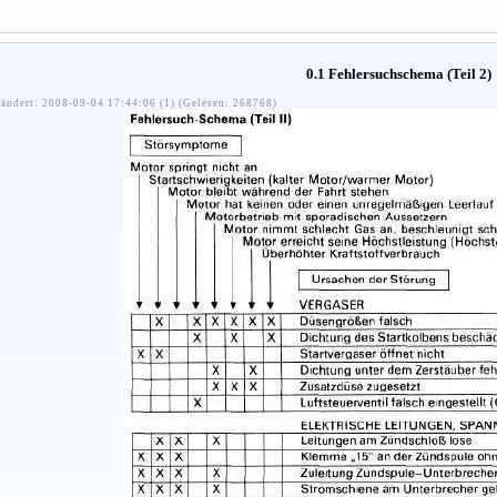
0.1 Fehlersuchschema (Teil 2)
ändert: 2008-09-04 17:44:06 (1) (Gelesen: 268768)