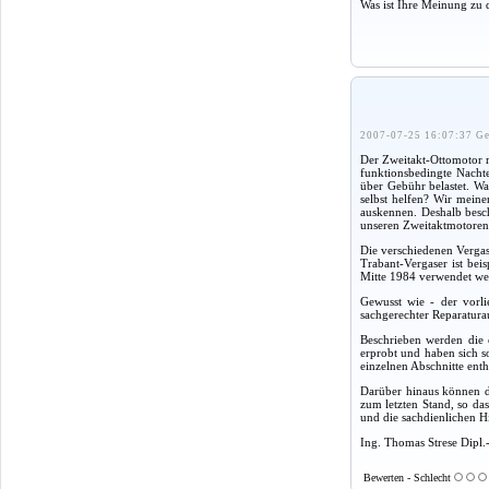
Was ist Ihre Meinung zu 
2007-07-25 16:07:37 Ge
Der Zweitakt-Ottomotor m
funktionsbedingte Nacht
über Gebühr belastet. Wa
selbst helfen? Wir mein
auskennen. Deshalb besch
unseren Zweitaktmotore
Die verschiedenen Vergas
Trabant-Vergaser ist bei
Mitte 1984 verwendet wer
Gewusst wie - der vorli
sachgerechter Reparaturau
Beschrieben werden die 
erprobt und haben sich 
einzelnen Abschnitte enth
Darüber hinaus können di
zum letzten Stand, so da
und die sachdienlichen H
Ing. Thomas Strese Dipl.
Bewerten - Schlecht