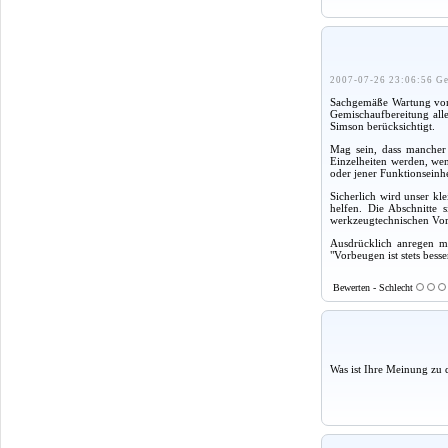
2007-07-26 23:06:56 Ge
Sachgemäße Wartung von 
Gemischaufbereitung all
Simson berücksichtigt.
Mag sein, dass mancher 
Einzelheiten werden, wen
oder jener Funktionseinh
Sicherlich wird unser kl
helfen. Die Abschnitte 
werkzeugtechnischen Vora
Ausdrücklich anregen mö
"Vorbeugen ist stets besse
Bewerten - Schlecht
Was ist Ihre Meinung zu 