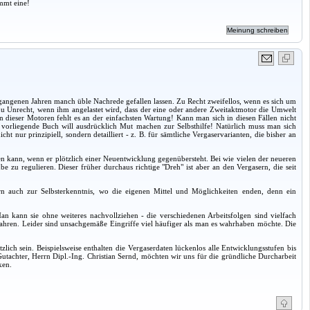
mmt eine!
rgangenen Jahren manch üble Nachrede gefallen lassen. Zu Recht zweifellos, wenn es sich um
u Unrecht, wenn ihm angelastet wird, dass der eine oder andere Zweitaktmotor die Umwelt
en dieser Motoren fehlt es an der einfachsten Wartung! Kann man sich in diesen Fällen nicht
orliegende Buch will ausdrücklich Mut machen zur Selbsthilfe! Natürlich muss man sich
nur prinzipiell, sondern detailliert - z. B. für sämtliche Vergaservarianten, die bisher an
n kann, wenn er plötzlich einer Neuentwicklung gegenübersteht. Bei wie vielen der neueren
 zu regulieren. Dieser früher durchaus richtige "Dreh" ist aber an den Vergasern, die seit
rn auch zur Selbsterkenntnis, wo die eigenen Mittel und Möglichkeiten enden, denn ein
n kann sie ohne weiteres nachvollziehen - die verschiedenen Arbeitsfolgen sind vielfach
hren. Leider sind unsachgemäße Eingriffe viel häufiger als man es wahrhaben möchte. Die
ch sein. Beispielsweise enthalten die Vergaserdaten lückenlos alle Entwicklungsstufen bis
Gutachter, Herrn Dipl.-Ing. Christian Sernd, möchten wir uns für die gründliche Durcharbeit
ken.