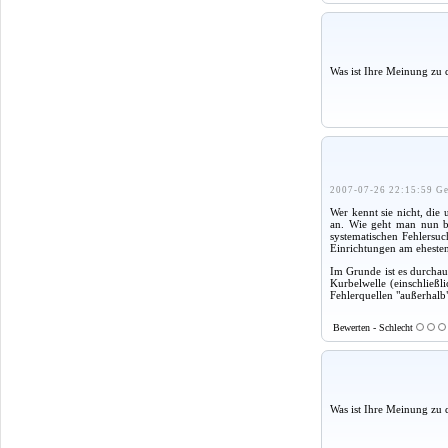
Was ist Ihre Meinung zu 
2007-07-26 22:15:59 Ge
Wer kennt sie nicht, di
an. Wie geht man nun be
systematischen Fehlersuc
Einrichtungen am ehesten
Im Grunde ist es durchau
Kurbelwelle (einschließl
Fehlerquellen "außerhalb"
Bewerten - Schlecht
Was ist Ihre Meinung zu 