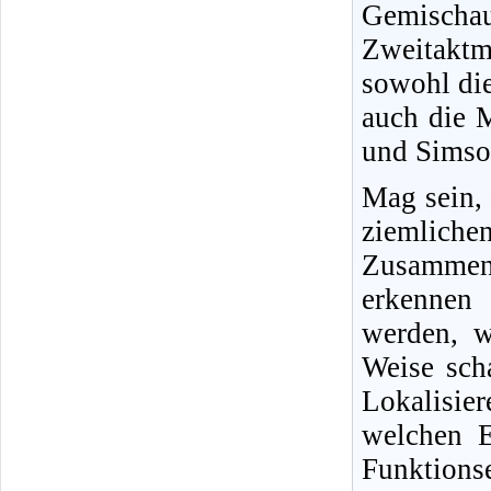
Gemisch
Zweitakt
sowohl di
auch die 
und Simson
Mag sein,
ziemliche
Zusammenh
erkennen 
werden, w
Weise sch
Lokalisi
welchen E
Funktio