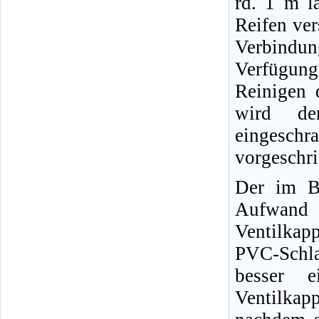
rd. 1 m l
Reifen ver
Verbindun
Verfügun
Reinigen 
wird der
eingeschr
vorgeschr
Der im Bi
Aufwand 
Ventilkap
PVC-Schl
besser e
Ventilkap