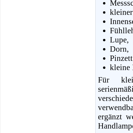
Messsc
kleine
Innens
Fühlle
Lupe,
Dorn,
Pinzet
kleine
Für klei
serienmä
verschie
verwendb
ergänzt w
Handlampe