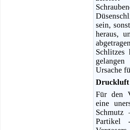
Schraube
Düsenschli
sein, sons
heraus, u
abgetrag
Schlitzes
gelangen 
Ursache fü
Druckluft 
Für den V
eine uner
Schmutz 
Partikel