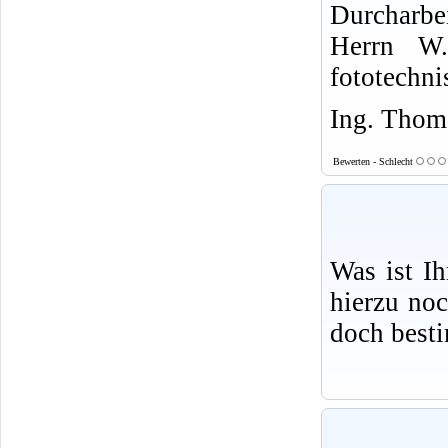
Durcharbe
Herrn W.
fototechni
Ing. Thoma
Bewerten - Schlecht
Was ist I
hierzu no
doch best