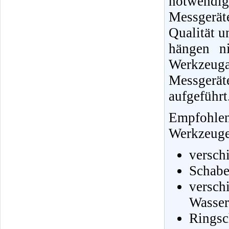
notwendi
Messgerä
Qualität u
hängen ni
Werkzeug
Messgerä
aufgeführt
Empfohle
Werkzeuge 
versch
Schabe
vers
Wasser
Ringsc