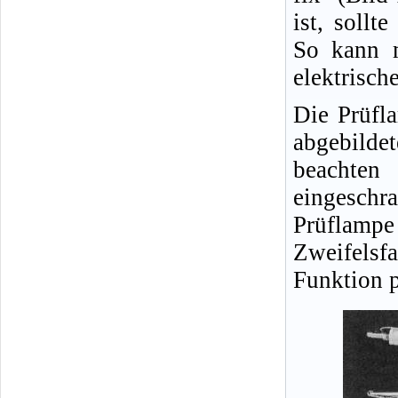
ist, sollt
So kann m
elektrisch
Die Prüfl
abgebild
beachten
eingeschra
Prüflampe
Zweifelsfa
Funktion p