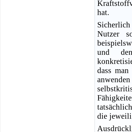
Kraftstof
hat.
Sicherlic
Nutzer s
beispielsw
und den
konkretisi
dass man 
anwende
selbstkr
Fähigkeit
tatsächlic
die jeweil
Ausdrückl