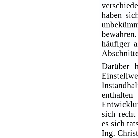
verschied
haben sich
unbekümm
bewahren.
häufiger 
Abschnitte
Darüber h
Einste
Instandha
enthalt
Entwicklu
sich rech
es sich ta
Ing. Chris