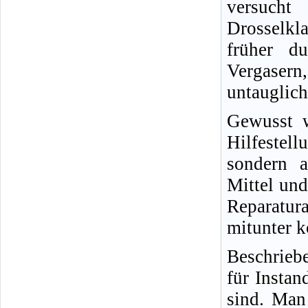
versucht
Drosselkl
früher d
Vergasern,
untauglich
Gewusst w
Hilfestel
sondern a
Mittel und
Reparatur
mitunter k
Beschrieb
für Insta
sind. Man