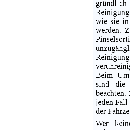
gründlic
Reinigung
wie sie i
werden. Z
Pinselso
unzugängli
Reinigun
verunreini
Beim Umg
sind die 
beachten.
jeden Fall
der Fahrz
Wer kein