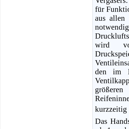
Vergasers.
für Funkti
aus allen
notwendig
Druckluft
wird vo
Druckspe
Ventileins
den im B
Ventilka
größere
Reifeninn
kurzzeitig
Das Hands