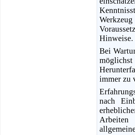
einschät
Kenntnisst
Werkzeug
Vorausse
Hinweise.
Bei Wartun
möglichs
Herunterfa
immer zu v
Erfahrung
nach Ein
erheblich
Arbeiten
allgemein