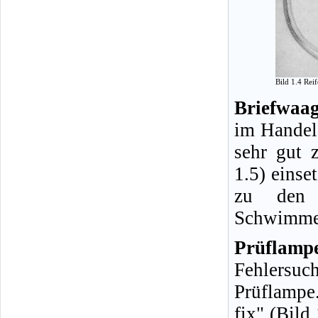
Bild 1.4 Rei
Briefwaag
im Handel 
sehr gut 
1.5) einse
zu den H
Schwimmer
Prüflamp
Fehlersuc
Prüflampe
fix" (Bild