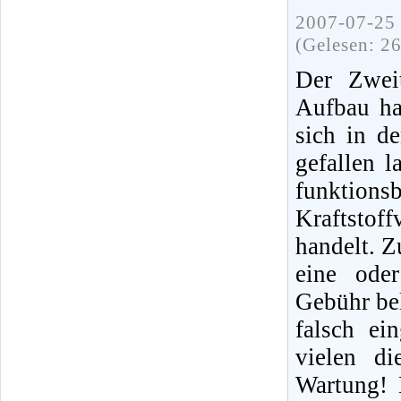
2007-07-25 
(Gelesen: 2
Der Zweit
Aufbau ha
sich in d
gefallen 
funktions
Kraftstof
handelt. Z
eine ode
Gebühr bel
falsch ei
vielen di
Wartung! 