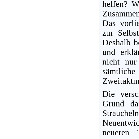
helfen? W
Zusammen
Das vorli
zur Selbs
Deshalb b
und erklä
nicht nur 
sämtliche
Zweitaktm
Die versc
Grund daf
Strauche
Neuentwic
neueren T