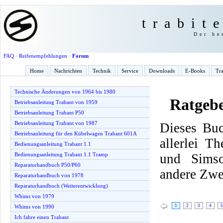
trabit
Der be
FAQ
·
Reifenempfehlungen
·
Forum
Home
Nachrichten
Technik
Service
Downloads
E-Books
Tra
Technische Änderungen von 1964 bis 1980
Ratgeb
Betriebsanleitung Trabant von 1959
Betriebsanleitung Trabant P50
Betriebsanleitung Trabant von 1987
Dieses Buc
Betriebsanleitung für den Kübelwagen Trabant 601A
allerlei T
Bedienungsanleitung Trabant 1.1
und Simso
Bedienungsanleitung Trabant 1.1 Tramp
Reparaturhandbuch P50/P60
andere Zwe
Reparaturhandbuch von 1978
Reparaturhandbuch (Weiterentwicklung)
Whims von 1979
1
2
3
4
5
Whims von 1990
Ich fahre einen Trabant