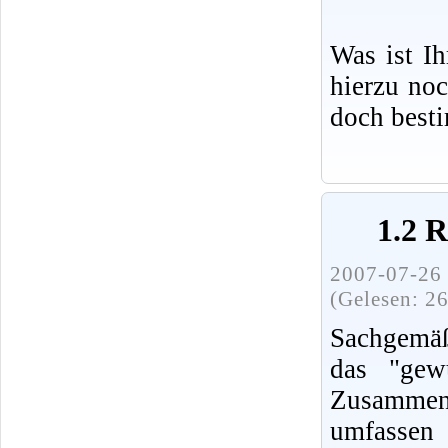
Was ist I
hierzu no
doch best
1.2 
2007-07-26 
(Gelesen: 2
Sachgemäß
das "gew
Zusammenh
umfassen