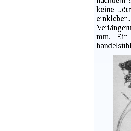
nachdem s
keine Löt
einklebe
Verlänger
mm. Ein 
handelsübl