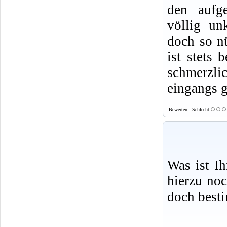
den aufge
völlig un
doch so nü
ist stets 
schmerzlic
eingangs g
Bewerten - Schlecht
Was ist I
hierzu no
doch best