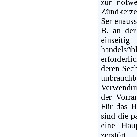
zur notw
Zündker
Serienauss
B. an de
einseit
handelsüb
erforderl
deren Sec
unbrauch
Verwendun
der Vorra
Für das H
sind die 
eine Hau
zerstör