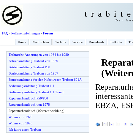
trabit
Der be
FAQ
·
Reifenempfehlungen
·
Forum
Home
Nachrichten
Technik
Service
Downloads
E-Books
Tra
Technische Änderungen von 1964 bis 1980
Repara
Betriebsanleitung Trabant von 1959
Betriebsanleitung Trabant P50
(Weiter
Betriebsanleitung Trabant von 1987
Betriebsanleitung für den Kübelwagen Trabant 601A
Reparaturh
Bedienungsanleitung Trabant 1.1
Bedienungsanleitung Trabant 1.1 Tramp
interessa
Reparaturhandbuch P50/P60
EBZA, ESE
Reparaturhandbuch von 1978
Reparaturhandbuch (Weiterentwicklung)
Whims von 1979
Whims von 1990
1
2
3
4
5
Ich fahre einen Trabant