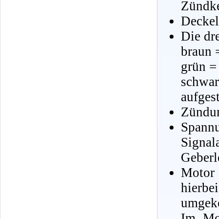
Zündke
Deckel
Die dr
braun 
grün =
schwar
aufgest
Zündun
Spann
Signa
Geberl
Motor
hierb
umgeke
Im Mom