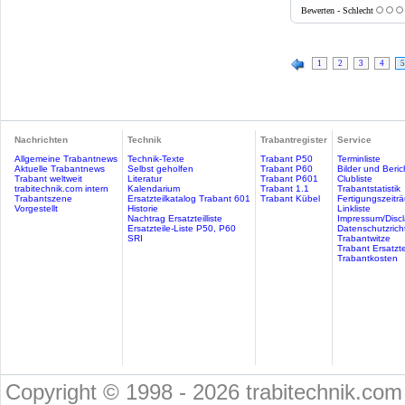
Bewerten - Schlecht
1
2
3
4
5
Nachrichten
Technik
Trabantregister
Service
Allgemeine Trabantnews
Technik-Texte
Trabant P50
Terminliste
Aktuelle Trabantnews
Selbst geholfen
Trabant P60
Bilder und Beric
Trabant weltweit
Literatur
Trabant P601
Clubliste
trabitechnik.com intern
Kalendarium
Trabant 1.1
Trabantstatistik
Trabantszene
Ersatzteilkatalog Trabant 601
Trabant Kübel
Fertigungszeitr
Vorgestellt
Historie
Linkliste
Nachtrag Ersatzteilliste
Impressum/Discl
Ersatzteile-Liste P50, P60
Datenschutzricht
SRI
Trabantwitze
Trabant Ersatzte
Trabantkosten
Copyright © 1998 - 2026 trabitechnik.com 