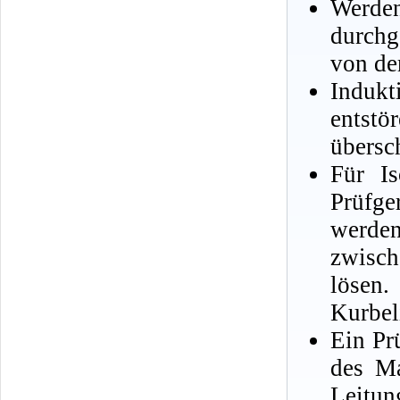
Werde
durchg
von de
Induk
entstö
übersc
Für Is
Prüfge
werden
zwisc
löse
Kurbeli
Ein Pr
des Ma
Leitung