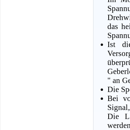
Spann
Drehwi
das he
Spannu
Ist d
Verso
überp
Geberl
" an G
Die Sp
Bei vo
Signal,
Die Le
werde