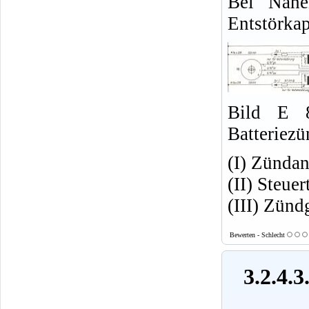
Bei Nahe
Entstörkap
Bild E 8
Batteriez
(I) Zündan
(II) Steu
(III) Zünd
Bewerten - Schlecht
3.2.4.3