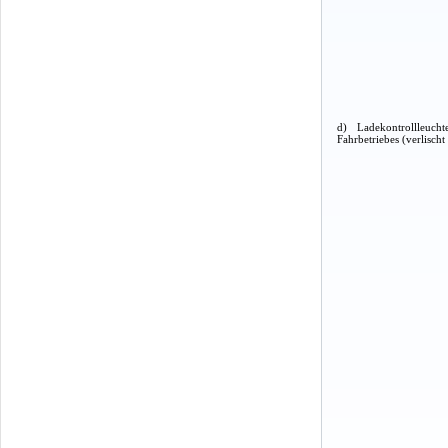
d) Ladekontrollleuch
Fahrbetriebes (verlisch