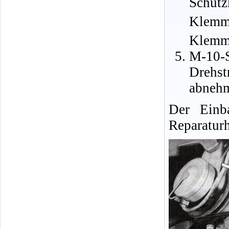
Schutz
Klemme
Klemm
M-1
Drehs
abneh
Der Einb
Reparatur