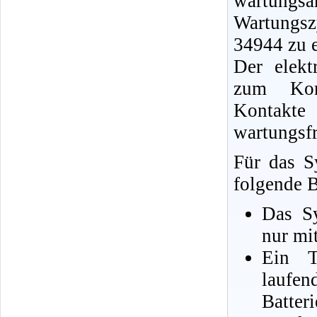
wartungs
Wartungsz
34944 zu 
Der elekt
zum Kont
Kontakte 
wartungsfr
Für das S
folgende B
Das Sy
nur mi
Ein T
lauf
Batteri