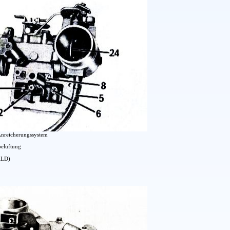
Anreicherungssystem
elüftung
(ALD)