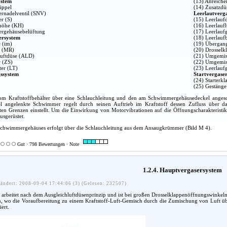
stem
(13) Anreiche
ippel
(14) Zusatzdü
rnadelventil (SNV)
Leerlautverg
r (S)
(15) Leerlauf
fhöhe (KH)
(16) Leerlauf
rgehäusebelüftung
(17) Leerlau
ersystem
(18) Leerlauf
 (im)
(19) Übergan
r (MR)
(20) Drosselk
luftdüse (ALD)
(21) Umgemis
r (ZS)
(22) Umgemis
ter (LT)
(23) Leerlauf
ssystem
Startvergase
(24) Starterkl
(25) Gestänge
vom Kraftstoffbehälter über eine Schlauchleitung und den am Schwimmergehäusedeckel anges
 angelenkte Schwimmer regelt durch seinen Auftrieb im Kraftstoff dessen Zufluss über d
erten Grenzen einstellt. Um die Einwirkung von Motorvibrationen auf die Öffnungscharakteristik
usgerüstet.
Schwimmergehäuses erfolgt über die Schlauchleitung aus dem Ansaugkrümmer (Bild M 4).
Gut · 798 Bewertungen · Note
1.2.4. Hauptvergasersystem
ändert: 2008-09-04 17:44:06 (3) (Gelesen: 232507)
arbeitet nach dem Ausgleichluftdüsenprinzip und ist bei großen Drosselklappenöffnungswinkeln 
n, wo die Voraufbereitung zu einem Kraftstoff-Luft-Gemisch durch die Zumischung von Luft übe
ert.