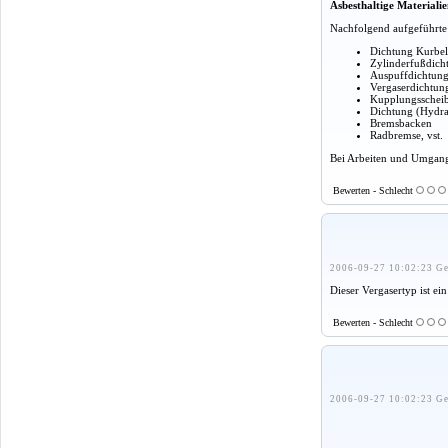
Asbesthaltige Materiali
Nachfolgend aufgeführte T
Dichtung Kurbel
Zylinderfußdich
Auspuffdichtun
Vergaserdichtun
Kupplungsschei
Dichtung (Hydr
Bremsbacken
Radbremse, vst.
Bei Arbeiten und Umgang 
Bewerten - Schlecht
2006-09-27 10:02:23 Ge
Dieser Vergasertyp ist e
Bewerten - Schlecht
2006-09-27 10:02:23 Ge