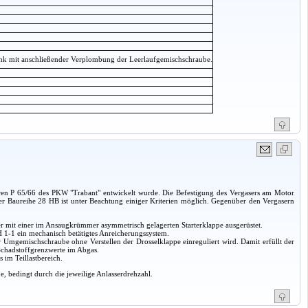
bank mit anschließender Verplombung der Leerlaufgemischschraube.
oren P 65/66 des PKW "Trabant" entwickelt wurde. Die Befestigung des Vergasers am Motor
er Baureihe 28 HB ist unter Beachtung einiger Kriterien möglich. Gegenüber den Vergasern
er mit einer im Ansaugkrümmer asymmetrisch gelagerten Starterklappe ausgerüstet.
H 1-1 ein mechanisch betätigtes Anreicherungssystem.
r Umgemischschraube ohne Verstellen der Drosselklappe einreguliert wird. Damit erfüllt der
Schadstoffgrenzwerte im Abgas.
 im Teillastbereich.
e, bedingt durch die jeweilige Anlasserdrehzahl.