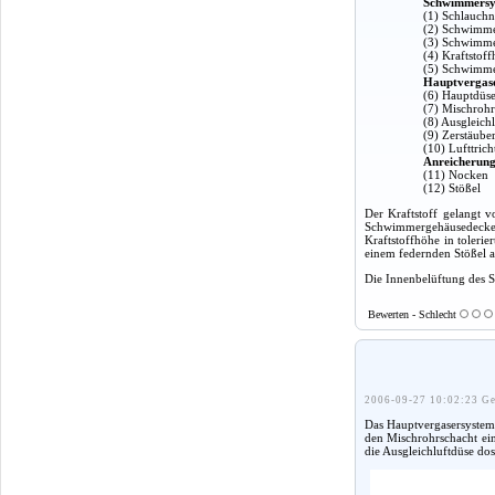
Schwimmersy
(1) Schlauchn
(2) Schwimme
(3) Schwimme
(4) Kraftstof
(5) Schwimme
Hauptvergas
(6) Hauptdüse
(7) Mischroh
(8) Ausgleich
(9) Zerstäube
(10) Lufttrich
Anreicherung
(11) Nocken
(12) Stößel
Der Kraftstoff gelangt 
Schwimmergehäusedeckel
Kraftstoffhöhe in toleri
einem federnden Stößel a
Die Innenbelüftung des 
Bewerten - Schlecht
2006-09-27 10:02:23 Ge
Das Hauptvergasersystem 
den Mischrohrschacht ei
die Ausgleichluftdüse dosi