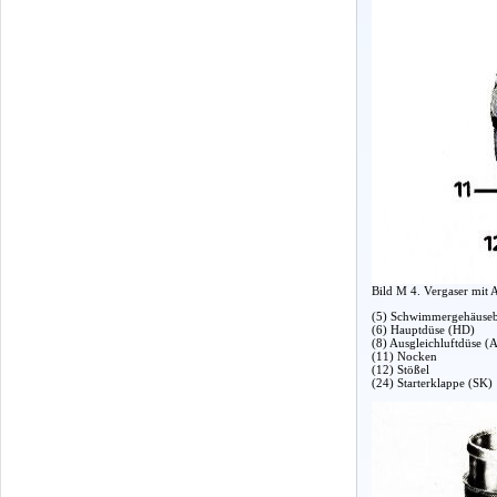
Bild M 4. Vergaser mit 
(5) Schwimmergehäuseb
(6) Hauptdüse (HD)
(8) Ausgleichluftdüse 
(11) Nocken
(12) Stößel
(24) Starterklappe (SK)