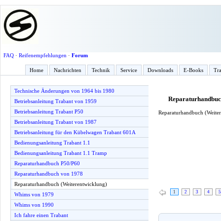
FAQ
·
Reifenempfehlungen
·
Forum
Home
Nachrichten
Technik
Service
Downloads
E-Books
Tra
Technische Änderungen von 1964 bis 1980
Reparaturhandbuch
Betriebsanleitung Trabant von 1959
Betriebsanleitung Trabant P50
Reparaturhandbuch (Weite
Betriebsanleitung Trabant von 1987
Betriebsanleitung für den Kübelwagen Trabant 601A
Bedienungsanleitung Trabant 1.1
Bedienungsanleitung Trabant 1.1 Tramp
Reparaturhandbuch P50/P60
Reparaturhandbuch von 1978
Reparaturhandbuch (Weiterentwicklung)
1
2
3
4
5
Whims von 1979
Whims von 1990
Ich fahre einen Trabant