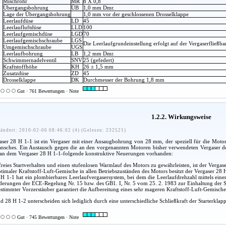
Mischrohr
MR
8 X 0,8
Übergangsbohrung
ÜB
1,0 mm Dmr.
Lage der Übergangsbohrung
1,0 mm vor der geschlossenen Drosselklappe
Leerlaufdüse
LD
45
Leerlaufluftdüse
LLD
100
Leerlaufgemischdüse
LGD
70
Leerlaufgemischschraube
LGS
Die Leerlaufgrundeinstellung erfolgt auf der Vergaserfließ
Umgemischschraube
UGS
Leerlaufbohrung
LB
1,2 mm Dmr.
Schwimmernadelventil
SNV
25 (gefedert)
Kraftstoffhöhe
KH
26 ± 1,5 mm
Zusatzdüse
ZD
45
Drosselklappe
DK
Durchmesser der Bohrung 1,8 mm
Gut · 761 Bewertungen · Note
1.2.2. Wirkungsweise
ändert: 2010-02-06 08:46:02 (4) (Gelesen: 232521)
aser 28 H 1-1 ist ein Vergaser mit einer Ansaugbohrung von 28 mm, der speziell für die Mot
Flansches. Ein Austausch gegen die an den vorgenannten Motoren bisher verwendeten Vergaser d
 an dem Vergaser 28 H 1-1-folgende konstruktive Neuerungen vorhanden:
eies Startverhalten und einen stufenlosen Warmlauf des Motors zu gewährleisten, ist der Vergas
timaler Kraftstoff-Luft-Gemische in allen Betriebszuständen des Motors besitzt der Vergaser 28 
H 1-1 hat ein plombierbares Leerlaufvergasersystem, bei dem die Leerlaufdrehzahl mittels eine
rderungen der ECE-Regelung Nr. 15 bzw. des GB1. I, Nr. 5 vom 25. 2. 1983 zur Einhaltung der 
stimmter Vorzerstäuber garantiert die Aufbereitung eines sehr mageren Kraftstoff-Luft-Gemisches
 28 H 1-2 unterscheiden sich lediglich durch eine unterschiedliche Schließkraft der Starterklapp
Gut · 745 Bewertungen · Note