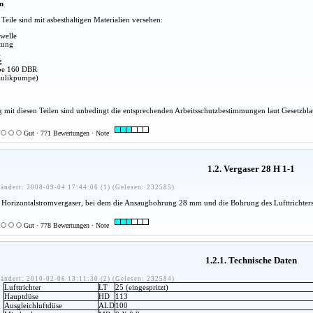
en
eile sind mit asbesthaltigen Materialien versehen:
welle
tung
g
g
be 160 DBR
aulikpumpe)
mit diesen Teilen sind unbedingt die entsprechenden Arbeitsschutzbestimmungen laut Gesetzblat
Gut · 771 Bewertungen · Note
1.2. Vergaser 28 H 1-1
ändert: 2008-09-04 17:44:06 (1) (Gelesen: 232585)
in Horizontalstromvergaser, bei dem die Ansaugbohrung 28 mm und die Bohrung des Lufttrichte
Gut · 778 Bewertungen · Note
1.2.1. Technische Daten
ändert: 2010-02-06 13:11:30 (2) (Gelesen: 232584)
Lufttrichter
LT
25 (eingespritzt)
Hauptdüse
HD
113
Ausgleichluftdüse
ALD
100