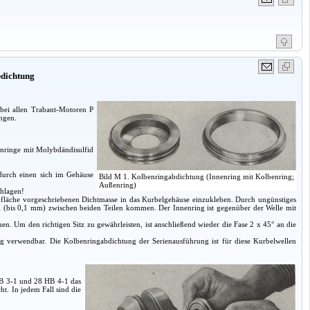
bdichtung
 bei allen Trabant-Motoren P
ngen.
nringe mit Molybdändisulfid
 durch einen sich im Gehäuse
Bild M 1. Kolbenringabdichtung (Innenring mit Kolbenring;
Außenring)
chlagen!
nfläche vorgeschriebenen Dichtmasse in das Kurbelgehäuse einzukleben. Durch ungünstiges
 (bis 0,1 mm) zwischen beiden Teilen kommen. Der Innenring ist gegenüber der Welle mit
. Um den richtigen Sitz zu gewährleisten, ist anschließend wieder die Fase 2 x 45° an die
ng verwendbar. Die Kolbenringabdichtung der Serienausführung ist für diese Kurbelwellen
HB 3-1 und 28 HB 4-1 das
t. In jedem Fall sind die