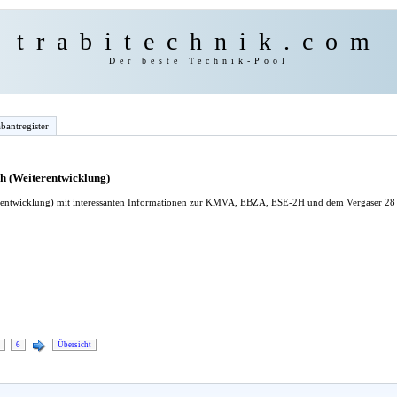
trabitechnik.com
Der beste Technik-Pool
bantregister
 (Weiterentwicklung)
rentwicklung) mit interessanten Informationen zur KMVA, EBZA, ESE-2H und dem Vergaser 28
6
Übersicht