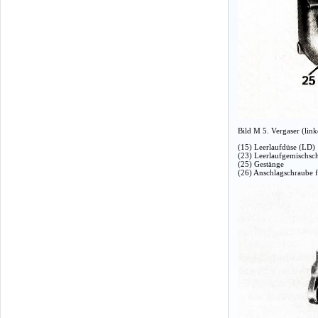
Bild M 5. Vergaser (link
(15) Leerlaufdüse (LD)
(23) Leerlaufgemischsc
(25) Gestänge
(26) Anschlagschraube fü