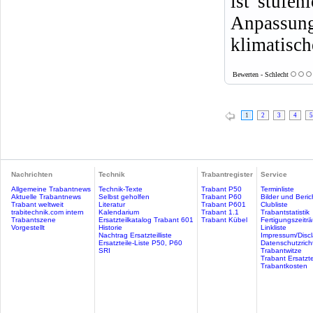
ist stufen
Anpassun
klimatisc
Bewerten - Schlecht
1
2
3
4
5
Nachrichten
Technik
Trabantregister
Service
Allgemeine Trabantnews
Technik-Texte
Trabant P50
Terminliste
Aktuelle Trabantnews
Selbst geholfen
Trabant P60
Bilder und Beric
Trabant weltweit
Literatur
Trabant P601
Clubliste
trabitechnik.com intern
Kalendarium
Trabant 1.1
Trabantstatistik
Trabantszene
Ersatzteilkatalog Trabant 601
Trabant Kübel
Fertigungszeitr
Vorgestellt
Historie
Linkliste
Nachtrag Ersatzteilliste
Impressum/Discl
Ersatzteile-Liste P50, P60
Datenschutzricht
SRI
Trabantwitze
Trabant Ersatzte
Trabantkosten