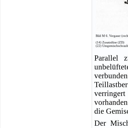
Bild M 6. Vergaser (rech
(14) Zusatzdüse (ZD)
(22) Umgemischschrau
Parallel 
unbelüftet
verbunde
Teillastb
verringe
vorhanden
die Gemis
Der Misch