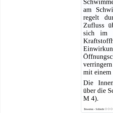
Schwimmer
am Schwi
regelt du
Zufluss ü
sich im 
Kraftstoff
Einwirk
Öffnungsc
verringern
mit einem 
Die Inne
über die 
M 4).
Bewerten - Schlecht