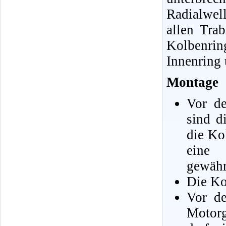
Radialwel
allen Tra
Kolbenrin
Innenring
Montage
Vor d
sind d
die Ko
eine
gewähr
Die Ko
Vor de
Motorg