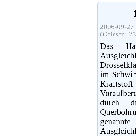
2006-09-27 
(Gelesen: 2
Das Hau
Ausgleic
Drosselkl
im Schwim
Kraftsto
Voraufbe
durch d
Querbohr
genann
Ausgleichl