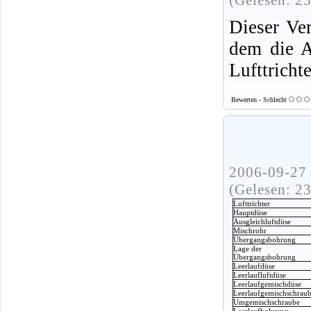
(Gelesen: 2
Dieser Ver
dem die 
Lufttricht
Bewerten - Schlecht
2006-09-27 
(Gelesen: 2
Lufttrichter
Hauptdüse
Ausgleichluftdüse
Mischrohr
Übergangsbohrung
Lage der
Übergangsbohrung
Leerlaufdüse
Leerlaufluftdüse
Leerlaufgemischdüse
Leerlaufgemischschrau
Umgemischschraube
Leerlaufbohrung