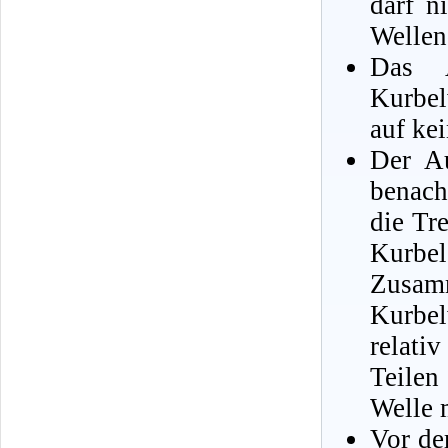
darf n
Wellen
Das A
Kurbel
auf ke
Der Au
benach
die Tr
Kurbe
Zusa
Kurbel
relati
Teilen
Welle 
Vor de