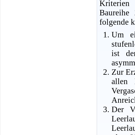
Kriterie
Baureihe
folgende 
Um ei
stufen
ist d
asymme
Zur Er
allen 
Verga
Anreic
Der V
Leer
Leerla