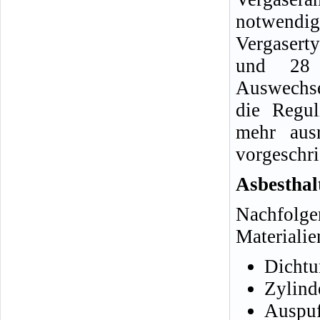
notwendi
Vergaser
und 28
Auswechse
die Regul
mehr ausr
vorgeschr
Asbesthal
Nachfolge
Materialie
Dichtu
Zylind
Auspuf