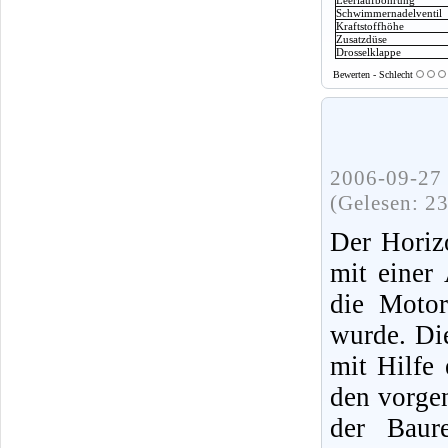
Schwimmernadelventil
Kraftstoffhöhe
Zusatzdüse
Drosselklappe
Bewerten - Schlecht
2006-09-27 
(Gelesen: 2
Der Horiz
mit einer
die Moto
wurde. Di
mit Hilfe
den vorge
der Baur