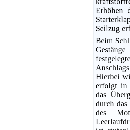
kraftstoff
Erhöhen d
Starterk
Seilzug erf
Beim Schli
Gestäng
festgel
Anschlags
Hierbei w
erfolgt i
das Über
durch das
des Mot
Leerlaufdr