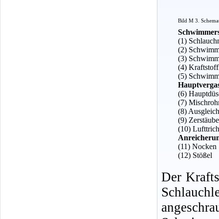
Bild M 3. Schemat
Schwimmers
(1) Schlauch
(2) Schwimm
(3) Schwimm
(4) Kraftsto
(5) Schwimm
Hauptverga
(6) Hauptdüs
(7) Mischroh
(8) Ausgleic
(9) Zerstäube
(10) Lufttric
Anreicheru
(11) Nocken
(12) Stößel
Der Krafts
Schlauchl
angesc