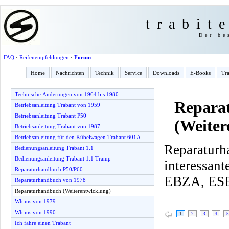
trabit
Der be
FAQ
·
Reifenempfehlungen
·
Forum
Home
Nachrichten
Technik
Service
Downloads
E-Books
Tra
Technische Änderungen von 1964 bis 1980
Repara
Betriebsanleitung Trabant von 1959
Betriebsanleitung Trabant P50
(Weiter
Betriebsanleitung Trabant von 1987
Betriebsanleitung für den Kübelwagen Trabant 601A
Reparaturh
Bedienungsanleitung Trabant 1.1
Bedienungsanleitung Trabant 1.1 Tramp
interessa
Reparaturhandbuch P50/P60
EBZA, ESE
Reparaturhandbuch von 1978
Reparaturhandbuch (Weiterentwicklung)
Whims von 1979
Whims von 1990
1
2
3
4
5
Ich fahre einen Trabant