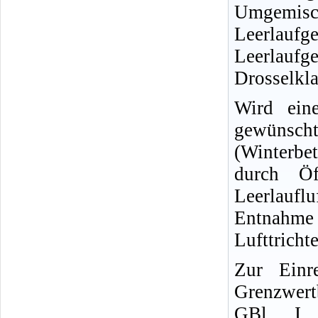
Umgemisc
Leerlauf
Leerlauf
Drosselkla
Wird ein
gewünscht 
(Winterbe
durch Öf
Leerlaufl
Entnahme
Lufttricht
Zur Einr
Grenzwer
GBl
. I,