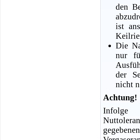
den Be
abzudr
ist an
Keilri
Die Na
nur fü
Ausfüh
der Se
nicht n
Achtung!
Infolge
Nuttol
gegebenen
Vergasera