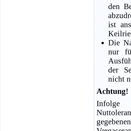
den Be
abzudr
ist an
Keilri
Die Na
nur fü
Ausfüh
der Se
nicht n
Achtung!
Infolge
Nuttol
gegebenen
Vergasera