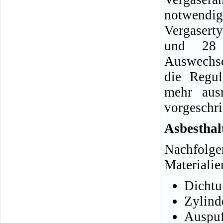
notwendi
Vergaser
und 28
Auswechse
die Regul
mehr ausr
vorgeschr
Asbesthal
Nachfolge
Materialie
Dichtu
Zylind
Auspuf