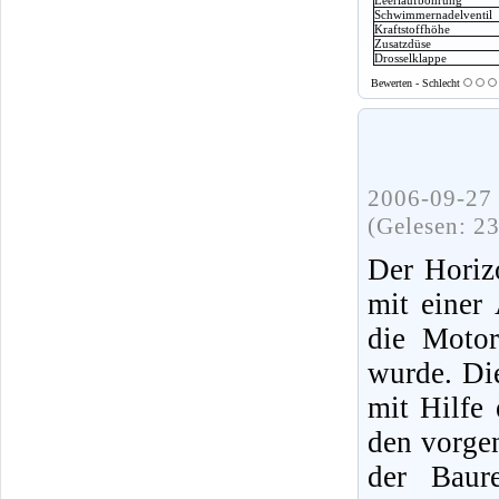
Schwimmernadelventil
Kraftstoffhöhe
Zusatzdüse
Drosselklappe
Bewerten - Schlecht
2006-09-27 
(Gelesen: 2
Der Horiz
mit einer
die Moto
wurde. Di
mit Hilfe
den vorge
der Baur