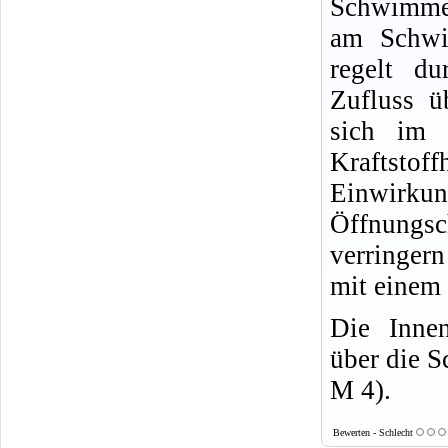
Schwimmer
am Schwi
regelt du
Zufluss ü
sich im 
Kraftstoff
Einwirk
Öffnungsc
verringern
mit einem 
Die Inne
über die 
M 4).
Bewerten - Schlecht