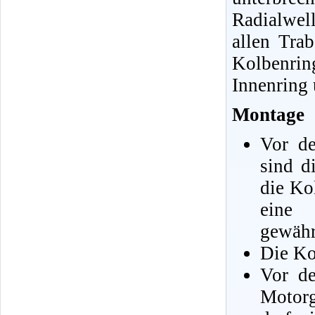
Radialwel
allen Tra
Kolbenrin
Innenring
Montage
Vor d
sind d
die Ko
eine
gewähr
Die Ko
Vor de
Motorg