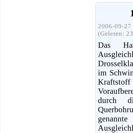
2006-09-27 
(Gelesen: 2
Das Hau
Ausgleic
Drosselkl
im Schwim
Kraftsto
Voraufbe
durch d
Querbohr
genann
Ausgleichl