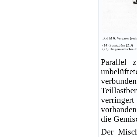
Bild M 6. Vergaser (rech
(14) Zusatzdüse (ZD)
(22) Umgemischschrau
Parallel 
unbelüftet
verbunde
Teillastb
verringe
vorhanden
die Gemis
Der Misch