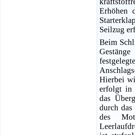
kraftstoff
Erhöhen d
Starterk
Seilzug erf
Beim Schli
Gestäng
festgel
Anschlags
Hierbei w
erfolgt i
das Über
durch das
des Mot
Leerlaufdr