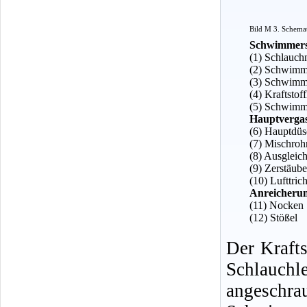
Bild M 3. Schemat
Schwimmers
(1) Schlauch
(2) Schwimm
(3) Schwimm
(4) Kraftsto
(5) Schwimm
Hauptverga
(6) Hauptdüs
(7) Mischroh
(8) Ausgleic
(9) Zerstäube
(10) Lufttric
Anreicheru
(11) Nocken
(12) Stößel
Der Krafts
Schlauchl
angesc