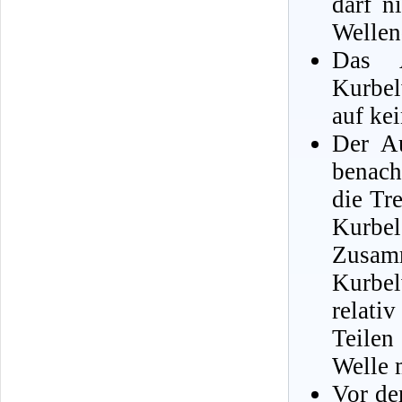
darf n
Wellen
Das A
Kurbel
auf ke
Der Au
benach
die Tr
Kurbe
Zusa
Kurbel
relati
Teilen
Welle 
Vor de