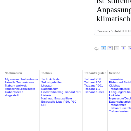
ist stufen
Anpassun
klimatisc
Bewerten - Schlecht
1
2
3
4
5
Nachrichten
Technik
Trabantregister
Service
Allgemeine Trabantnews
Technik-Texte
Trabant P50
Terminliste
Aktuelle Trabantnews
Selbst geholfen
Trabant P60
Bilder und Beric
Trabant weltweit
Literatur
Trabant P601
Clubliste
trabitechnik.com intern
Kalendarium
Trabant 1.1
Trabantstatistik
Trabantszene
Ersatzteilkatalog Trabant 601
Trabant Kübel
Fertigungszeitr
Vorgestellt
Historie
Linkliste
Nachtrag Ersatzteilliste
Impressum/Discl
Ersatzteile-Liste P50, P60
Datenschutzricht
SRI
Trabantwitze
Trabant Ersatzte
Trabantkosten