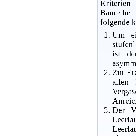
Kriterie
Baureihe
folgende 
Um ei
stufen
ist d
asymme
Zur Er
allen 
Verga
Anreic
Der V
Leer
Leerla