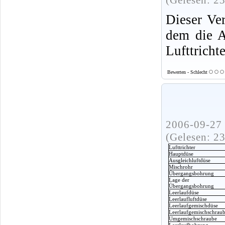
(Gelesen: 2
Dieser Ver
dem die 
Lufttricht
Bewerten - Schlecht
2006-09-27 
(Gelesen: 2
Lufttrichter
Hauptdüse
Ausgleichluftdüse
Mischrohr
Übergangsbohrung
Lage der
Übergangsbohrung
Leerlaufdüse
Leerlaufluftdüse
Leerlaufgemischdüse
Leerlaufgemischschrau
Umgemischschraube
Leerlaufbohrung