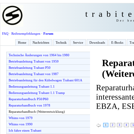
trabit
Der be
FAQ
·
Reifenempfehlungen
·
Forum
Home
Nachrichten
Technik
Service
Downloads
E-Books
Tra
Technische Änderungen von 1964 bis 1980
Repara
Betriebsanleitung Trabant von 1959
Betriebsanleitung Trabant P50
(Weiter
Betriebsanleitung Trabant von 1987
Betriebsanleitung für den Kübelwagen Trabant 601A
Reparaturh
Bedienungsanleitung Trabant 1.1
Bedienungsanleitung Trabant 1.1 Tramp
interessa
Reparaturhandbuch P50/P60
EBZA, ESE
Reparaturhandbuch von 1978
Reparaturhandbuch (Weiterentwicklung)
Whims von 1979
Whims von 1990
1
2
3
4
5
Ich fahre einen Trabant