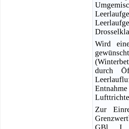
Umgemisc
Leerlauf
Leerlauf
Drosselkla
Wird ein
gewünscht 
(Winterbe
durch Öf
Leerlaufl
Entnahme
Lufttricht
Zur Einr
Grenzwer
GBl
. I,