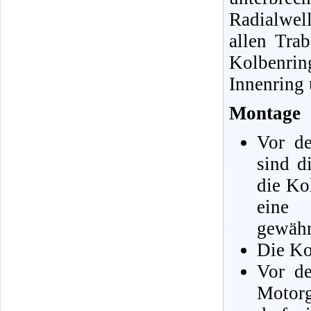
Radialwel
allen Tra
Kolbenrin
Innenring
Montage
Vor d
sind d
die Ko
eine
gewähr
Die Ko
Vor de
Motorg