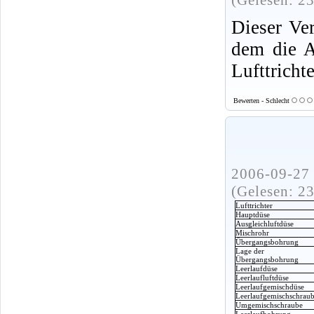
(Gelesen: 2
Dieser Ver
dem die 
Lufttricht
Bewerten - Schlecht
2006-09-27 
(Gelesen: 2
Lufttrichter
Hauptdüse
Ausgleichluftdüse
Mischrohr
Übergangsbohrung
Lage der
Übergangsbohrung
Leerlaufdüse
Leerlaufluftdüse
Leerlaufgemischdüse
Leerlaufgemischschrau
Umgemischschraube
Leerlaufbohrung