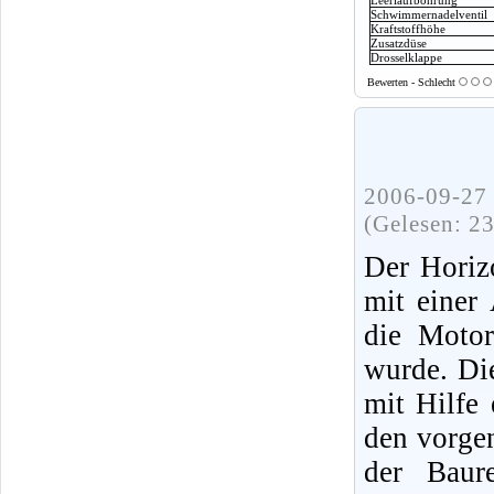
Schwimmernadelventil
Kraftstoffhöhe
Zusatzdüse
Drosselklappe
Bewerten - Schlecht
2006-09-27 
(Gelesen: 2
Der Horiz
mit einer
die Moto
wurde. Di
mit Hilfe
den vorge
der Baur