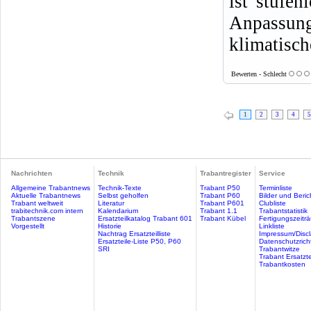
ist stufen
Anpassun
klimatisc
Bewerten - Schlecht
1
2
3
4
5
Nachrichten
Technik
Trabantregister
Service
Allgemeine Trabantnews
Technik-Texte
Trabant P50
Terminliste
Aktuelle Trabantnews
Selbst geholfen
Trabant P60
Bilder und Beric
Trabant weltweit
Literatur
Trabant P601
Clubliste
trabitechnik.com intern
Kalendarium
Trabant 1.1
Trabantstatistik
Trabantszene
Ersatzteilkatalog Trabant 601
Trabant Kübel
Fertigungszeitr
Vorgestellt
Historie
Linkliste
Nachtrag Ersatzteilliste
Impressum/Discl
Ersatzteile-Liste P50, P60
Datenschutzricht
SRI
Trabantwitze
Trabant Ersatzte
Trabantkosten