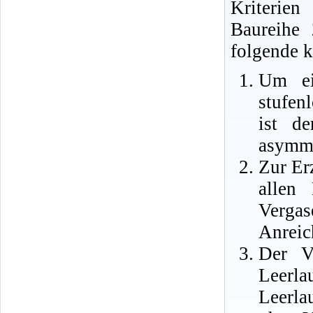
Kriterie
Baureihe
folgende 
Um ei
stufen
ist d
asymme
Zur Er
allen 
Verga
Anreic
Der V
Leer
Leerla