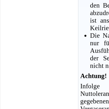
den Be
abzudr
ist an
Keilri
Die Na
nur fü
Ausfüh
der Se
nicht n
Achtung!
Infolge
Nuttol
gegebenen
Vergasera