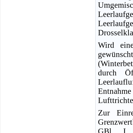
Umgemisc
Leerlauf
Leerlauf
Drosselkla
Wird ein
gewünscht 
(Winterbe
durch Öf
Leerlaufl
Entnahme
Lufttricht
Zur Einr
Grenzwer
GBl
. I,