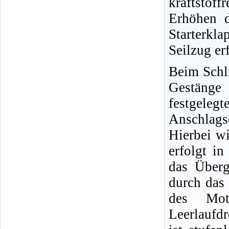
kraftstoff
Erhöhen d
Starterk
Seilzug erf
Beim Schli
Gestäng
festgel
Anschlags
Hierbei w
erfolgt i
das Über
durch das
des Mot
Leerlaufdr