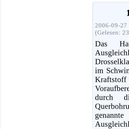
2006-09-27 
(Gelesen: 2
Das Hau
Ausgleic
Drosselkl
im Schwim
Kraftsto
Voraufbe
durch d
Querbohr
genann
Ausgleichl