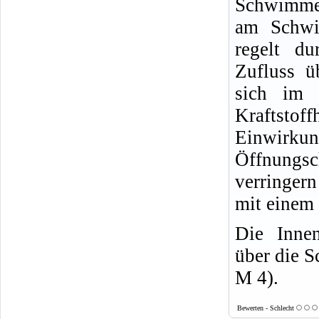
Schwimmer
am Schwi
regelt du
Zufluss ü
sich im 
Kraftstoff
Einwirk
Öffnungsc
verringern
mit einem 
Die Inne
über die 
M 4).
Bewerten - Schlecht