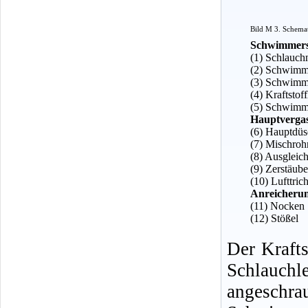
Bild M 3. Schemat
Schwimmers
(1) Schlauch
(2) Schwimm
(3) Schwimm
(4) Kraftsto
(5) Schwimm
Hauptverga
(6) Hauptdüs
(7) Mischroh
(8) Ausgleic
(9) Zerstäube
(10) Lufttric
Anreicheru
(11) Nocken
(12) Stößel
Der Krafts
Schlauchl
angesc