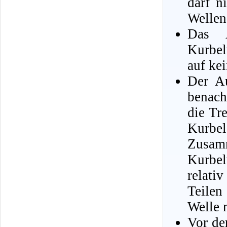
darf n
Wellen
Das A
Kurbel
auf ke
Der Au
benach
die Tr
Kurbe
Zusa
Kurbel
relati
Teilen
Welle 
Vor de