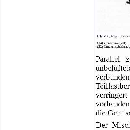
Bild M 6. Vergaser (rech
(14) Zusatzdüse (ZD)
(22) Umgemischschrau
Parallel 
unbelüftet
verbunde
Teillastb
verringe
vorhanden
die Gemis
Der Misch