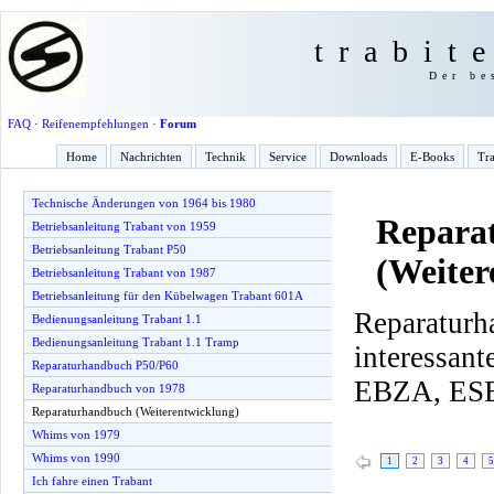
trabit
Der be
FAQ
·
Reifenempfehlungen
·
Forum
Home
Nachrichten
Technik
Service
Downloads
E-Books
Tra
Technische Änderungen von 1964 bis 1980
Repara
Betriebsanleitung Trabant von 1959
Betriebsanleitung Trabant P50
(Weiter
Betriebsanleitung Trabant von 1987
Betriebsanleitung für den Kübelwagen Trabant 601A
Reparaturh
Bedienungsanleitung Trabant 1.1
Bedienungsanleitung Trabant 1.1 Tramp
interessa
Reparaturhandbuch P50/P60
EBZA, ESE
Reparaturhandbuch von 1978
Reparaturhandbuch (Weiterentwicklung)
Whims von 1979
Whims von 1990
1
2
3
4
5
Ich fahre einen Trabant