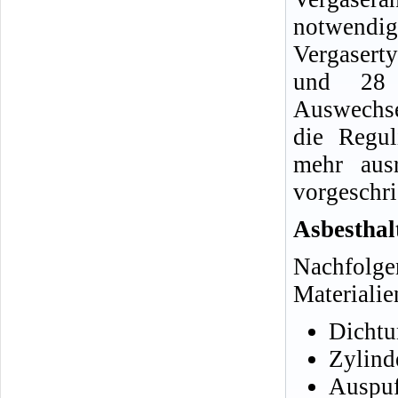
notwendi
Vergaser
und 28
Auswechse
die Regul
mehr ausr
vorgeschr
Asbesthal
Nachfolge
Materialie
Dichtu
Zylind
Auspuf