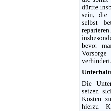
dürfte ins
sein, die
selbst b
reparier
insbesonde
bevor man
Vorsorge
verhindert
Unterhalt
Die Unter
setzen si
Kosten z
hierzu Kf