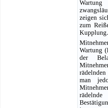
Wartung 
zwangsläuf
zeigen sic
zum Reiß
Kupplung
Mitnehmer
Wartung (
der Bel
Mitnehmer
rädelnden
man jedo
Mitnehmer
rädelnde
Bestätigun