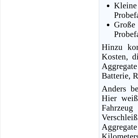
Klein
Probef
Große
Probef
Hinzu ko
Kosten, d
Aggregate
Batterie, R
Anders be
Hier wei
Fahrzeug
Verschle
Aggregat
Kilomete