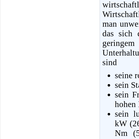
wirtscha
Wirtschaf
man unweig
das sich 
geringe
Unterhalt
sind
seine 
sein S
sein F
hohen 
sein l
kW (26
Nm (5