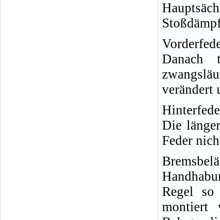
Hauptsäc
Stoßdämpfe
Vorderfed
Danach t
zwangslä
verändert 
Hinterfed
Die länger
Feder nicht
Bremsbel
Handhabun
Regel so 
montiert