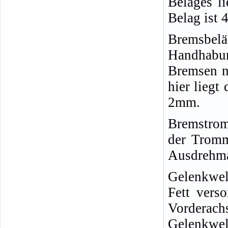
Belages l
Belag ist 
Bremsbelä
Handhabu
Bremsen ni
hier liegt
2mm.
Bremstro
der Trom
Ausdrehma
Gelenkwe
Fett vers
Vorderach
Gelenkwel