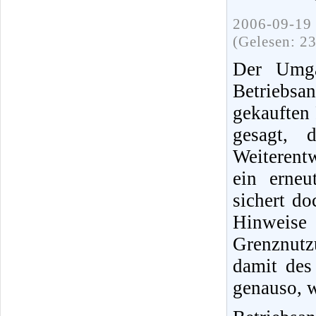
2006-09-19 
(Gelesen: 2
Der Umga
Betriebs
gekauften 
gesagt, 
Weiterent
ein erneu
sichert do
Hinweis
Grenznut
damit des
genauso, w