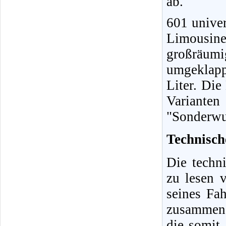
ab.
601 univer
Limousine
großräumi
umgeklapp
Liter. Di
Varianten
"Sonderwun
Technisch
Die techn
zu lesen 
seines Fa
zusammeng
die somit 