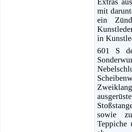
Extras aus
mit darunt
ein Zünd
Kunstleder
in Kunstle
601 S de
Sonderwu
Nebelschlu
Scheiben
Zweiklang
ausgerüs
Stoßstang
sowie zu
Teppiche 