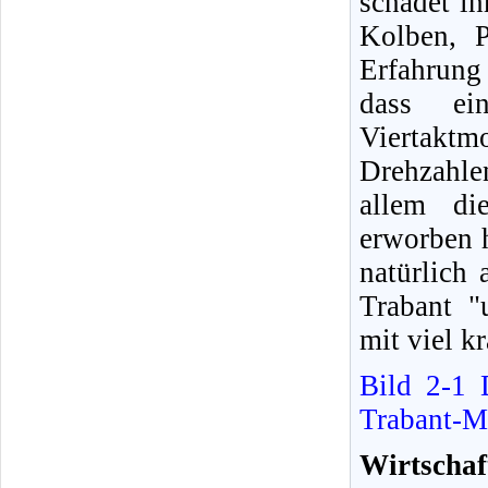
schadet ih
Kolben, P
Erfahrung
dass ei
Viertaktm
Drehzahle
allem di
erworben h
natürlich 
Trabant "
mit viel k
Bild 2-1
Trabant-M
Wirtschaf