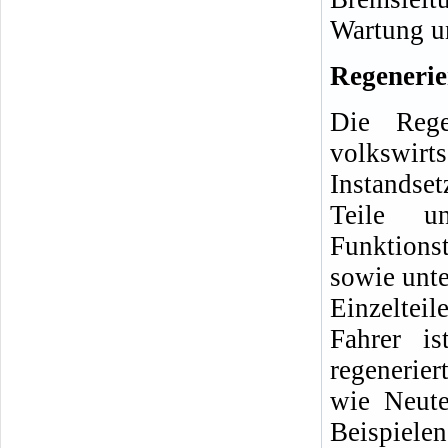
Wartung u
Regenerier
Die Rege
volkswirt
Instandse
Teile u
Funktions
sowie unte
Einzelteil
Fahrer i
regenerie
wie Neute
Beispiele