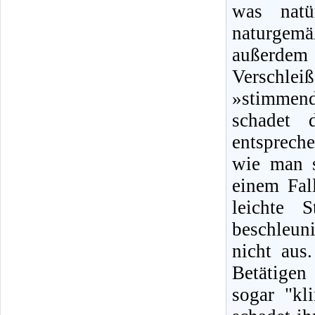
was natü
naturgem
außerdem 
Verschle
»stimmend
schadet 
entsprech
wie man s
einem Fal
leichte 
beschleun
nicht aus
Betätigen 
sogar "kl