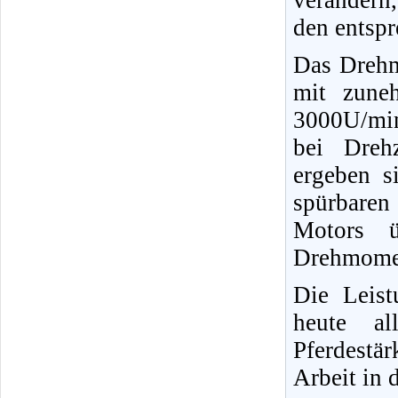
verändern
den entspr
Das Drehm
mit zune
3000U/min
bei Dreh
ergeben s
spürbaren
Motors ü
Drehmoment
Die Leist
heute al
Pferdestä
Arbeit in d