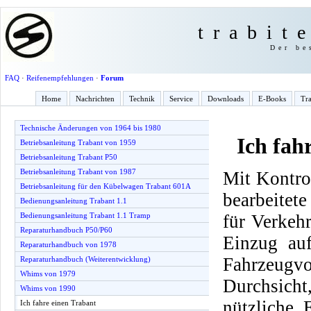
trabit
Der be
FAQ
·
Reifenempfehlungen
·
Forum
Home
Nachrichten
Technik
Service
Downloads
E-Books
Tra
Technische Änderungen von 1964 bis 1980
Ich fah
Betriebsanleitung Trabant von 1959
Betriebsanleitung Trabant P50
Betriebsanleitung Trabant von 1987
Mit Kontrol
Betriebsanleitung für den Kübelwagen Trabant 601A
bearbeitet
Bedienungsanleitung Trabant 1.1
für Verkeh
Bedienungsanleitung Trabant 1.1 Tramp
Reparaturhandbuch P50/P60
Einzug auf
Reparaturhandbuch von 1978
Fahrzeugv
Reparaturhandbuch (Weiterentwicklung)
Whims von 1979
Durchsich
Whims von 1990
nützliche 
Ich fahre einen Trabant