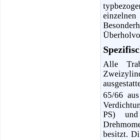
typbezoge
einzeln
Besonder
Überholvor
Spezifis
Alle Tra
Zweizyli
ausgestat
65/66 au
Verdichtu
PS) und
Drehmome
besitzt. D