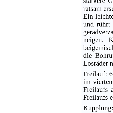
stärkere G
ratsam ers
Ein leicht
und rührt
geradverz
neigen. 
beigemisc
die Bohru
Losräder n
Freilauf: 
im vierte
Freilaufs
Freilaufs 
Kupplung