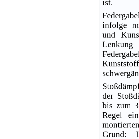
ist.
Federgabe
infolge n
und Kuns
Lenkung 
Federgabe
Kunstst
schwergän
Stoßdämpf
der Stoßd
bis zum 3
Regel ei
montiert
Grund: L