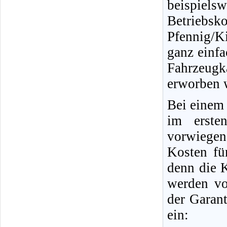
beispiels
Betriebsk
Pfennig/K
ganz einfa
Fahrzeug
erworben w
Bei einem
im erste
vorwiegen
Kosten für
denn die K
werden vo
der Garant
ein: