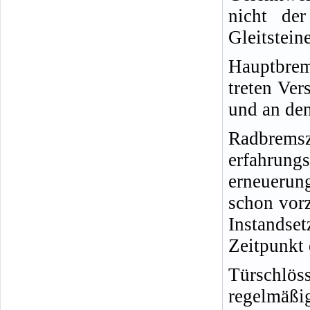
nicht de
Gleitstein
Hauptbre
treten Ve
und an de
Radbremsz
erfah
erneueru
schon vorz
Instandse
Zeitpunkt 
Türschlö
regelmä