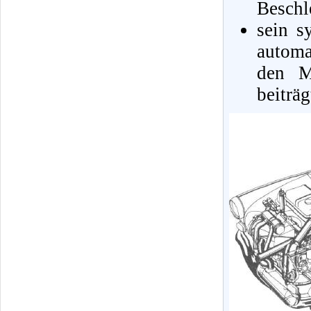
Beschl
sein s
automa
den M
beiträg