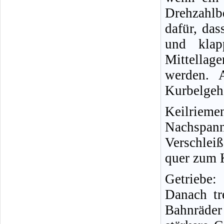
Drehzahlbe
dafür, das
und klap
Mittellage
werden. A
Kurbelgeh
Keilriem
Nachs
Verschleiß
quer zum 
Getriebe
Danach tr
Bahnräder