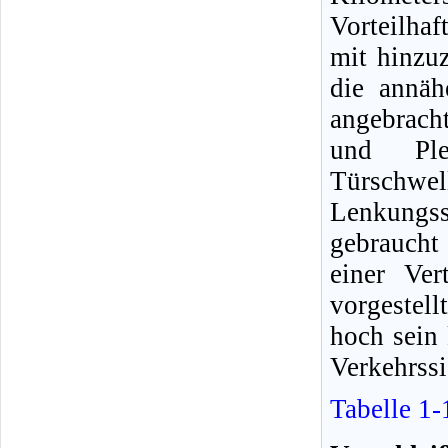
Vorteilhaf
mit hinzuz
die annäh
angebrach
und Ple
Türschwe
Lenkungs
gebraucht 
einer Ver
vorgestell
hoch sein 
Verkehrssi
Tabelle 1-