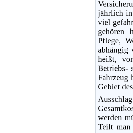
Versicher
jährlich 
viel gefah
gehören h
Pflege, W
abhängig 
heißt, v
Betriebs- 
Fahrzeug b
Gebiet des
Ausschla
Gesamtkost
werden müs
Teilt man