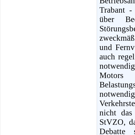
Betriebsa
Trabant -
über Be
Störungs
zweckmäß
und Fernv
auch regel
notwendig
Motors 
Belastung
notwendige
Verkehrst
nicht das
StVZO, da
Debatte 