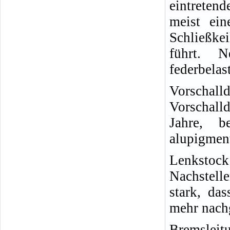
eintreten
meist ein
Schließke
führt. 
federbela
Vorschall
Vorschall
Jahre, b
alupigment
Lenkstoc
Nachstelle
stark, da
mehr nachg
Bremslei