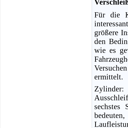
Verschlei
Für die K
interessa
größere In
den Bedin
wie es ge
Fahrzeug
Versuche
ermittelt.
Zylinder
Ausschle
sechstes 
bedeuten,
Laufleistu