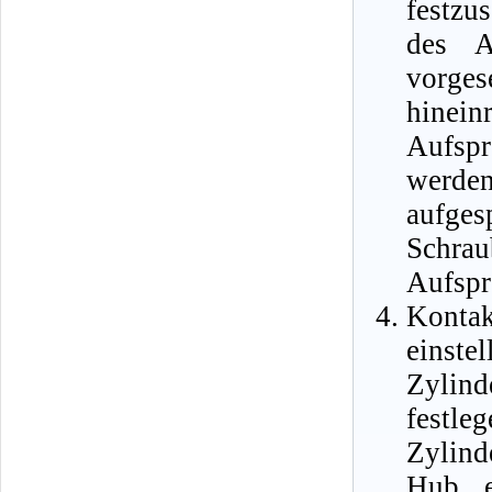
festzu
des A
vorge
hine
Aufspr
werden
aufges
Schrau
Aufspr
Kontak
einst
Zylin
festle
Zylind
Hub e