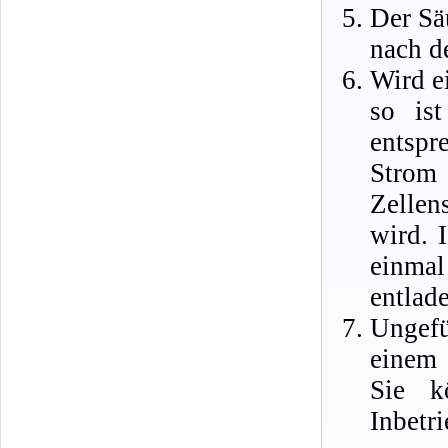
Der Säu
nach d
Wird ei
so is
entspr
Strom
Zellen
wird. 
einma
entlad
Ungefü
einem 
Sie k
Inbetr