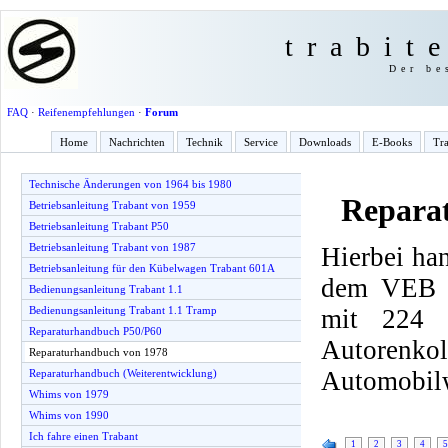
trabit
Der be
FAQ
·
Reifenempfehlungen
·
Forum
Home
Nachrichten
Technik
Service
Downloads
E-Books
Tra
Technische Änderungen von 1964 bis 1980
Repara
Betriebsanleitung Trabant von 1959
Betriebsanleitung Trabant P50
Betriebsanleitung Trabant von 1987
Hierbei han
Betriebsanleitung für den Kübelwagen Trabant 601A
dem VEB F
Bedienungsanleitung Trabant 1.1
mit 224 
Bedienungsanleitung Trabant 1.1 Tramp
Reparaturhandbuch P50/P60
Autorenk
Reparaturhandbuch von 1978
Automobilw
Reparaturhandbuch (Weiterentwicklung)
Whims von 1979
Whims von 1990
Ich fahre einen Trabant
1
2
3
4
5