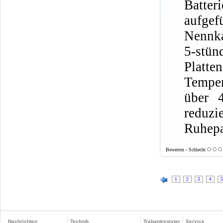
Batter
aufge
Nennka
5-stün
Platte
Temper
über 
reduz
Ruhepa
Bewerten - Schlecht
1
2
3
4
5
Nachrichten
Technik
Trabantregister
Service