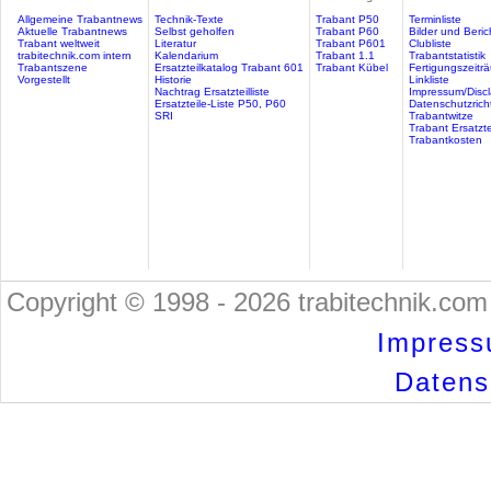
Allgemeine Trabantnews
Technik-Texte
Trabant P50
Terminliste
Aktuelle Trabantnews
Selbst geholfen
Trabant P60
Bilder und Beric
Trabant weltweit
Literatur
Trabant P601
Clubliste
trabitechnik.com intern
Kalendarium
Trabant 1.1
Trabantstatistik
Trabantszene
Ersatzteilkatalog Trabant 601
Trabant Kübel
Fertigungszeitr
Vorgestellt
Historie
Linkliste
Nachtrag Ersatzteilliste
Impressum/Discl
Ersatzteile-Liste P50, P60
Datenschutzricht
SRI
Trabantwitze
Trabant Ersatzte
Trabantkosten
Copyright © 1998 - 2026 trabitechnik.com 
Impress
Datensc