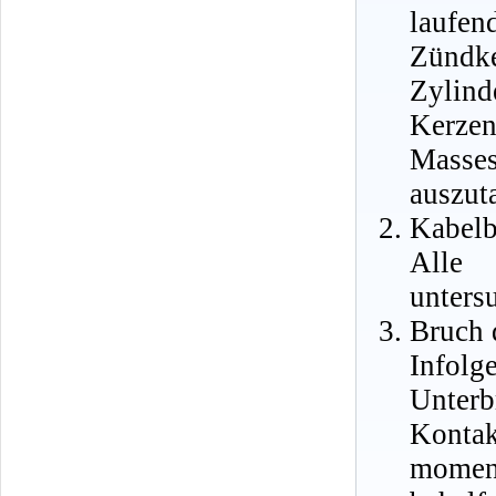
laufe
Zündk
Zylin
Kerze
Masse
auszut
Kabelb
Alle 
unters
Bruch 
Infol
Unter
Kontak
moment