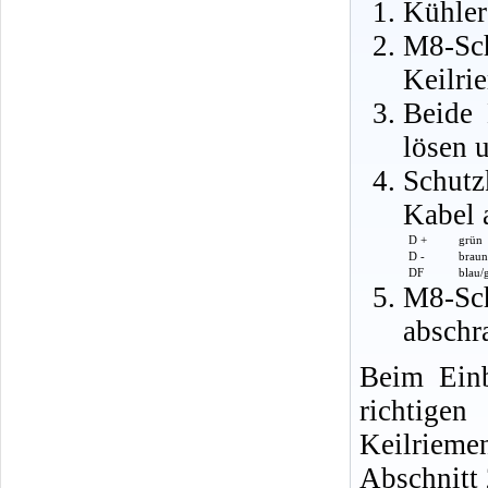
Kühler
M8-Sc
Keilri
Beide 
lösen 
Schutz
Kabel 
D +
grün
D -
braun
DF
blau/
M8-Sc
abschr
Beim Einb
richtige
Keilrieme
Abschnitt 