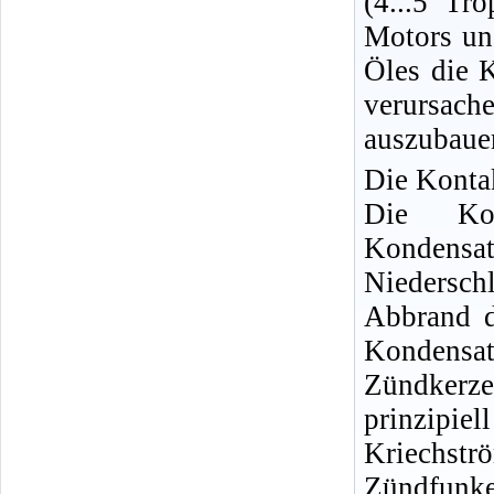
(4...5 Tr
Motors un
Öles die 
verursac
auszubauen
Die Kontak
Die Kon
Kondensa
Niedersch
Abbrand d
Kondensat
Zündkerze
prinzipie
Kriechs
Zündfunke