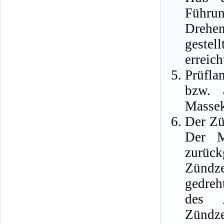
Führun
Drehe
gestel
erreich
Prüfl
bzw. 
Massek
Der Zü
Der M
zurüc
Zündze
gedreh
des A
Zündze