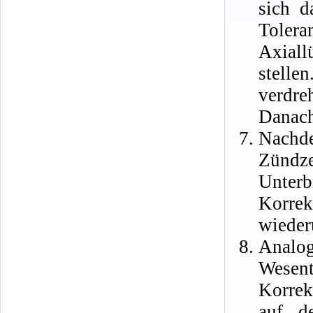
sich d
Toler
Axial
stelle
verdre
Danach
Nachde
Zündz
Unterb
Korrek
wieder
Analog
Wesen
Korrek
auf d