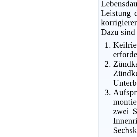
Lebensdau
Leistung 
korrigiere
Dazu sind
Keilr
erforde
Zündk
Zündk
Unterb
Aufsp
montie
zwei S
Innen
Sechsk