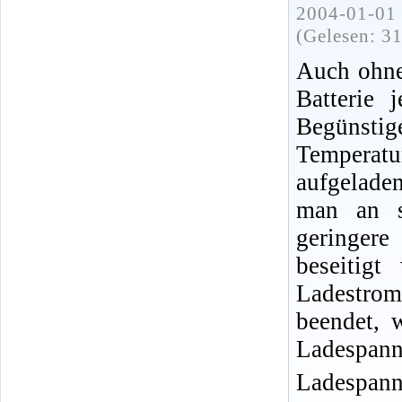
2004-01-01 
(Gelesen: 3
Auch ohne
Batterie
Begünsti
Temperat
aufgelade
man an s
geringere
beseitig
Ladestro
beendet, 
Ladespannu
Ladespann