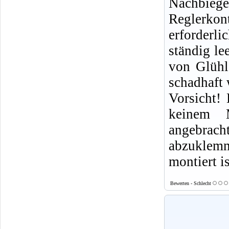
Nachbie
Reglerkon
erforderl
ständig le
von Glühl
schadhaft
Vorsicht!
keinem 
angebra
abzuklem
montiert is
Bewerten - Schlecht