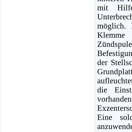
mit Hilf
Unterbrec
möglich.
Klemme 1
Zündspul
Befestigu
der Stells
Grundplatt
aufleuchte
die Eins
vorhande
Exzentersc
Eine sol
anzuwend