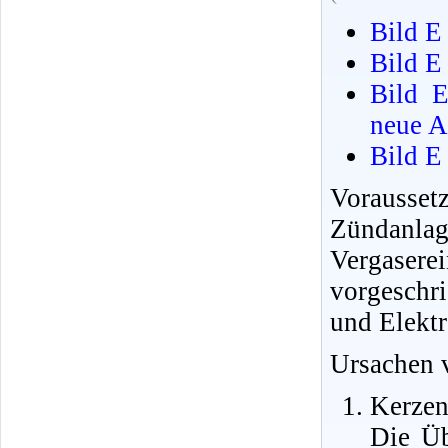
Bild E
Bild E
Bild E
neue A
Bild E
Vorausse
Zündan
Vergaser
vorgeschr
und Elekt
Ursachen 
Kerzen
Die Üb