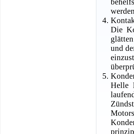
behelf
werden
Kontak
Die Ko
glätte
und de
einzus
überpr
Konden
Helle 
laufe
Zünds
Moto
Konde
prinzi