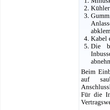
Minusk
Kühler
Gummi
Anlas
abkle
Kabel 
Die b
Inbus
abneh
Beim Einb
auf sau
Anschluss
Für die I
Vertragswe