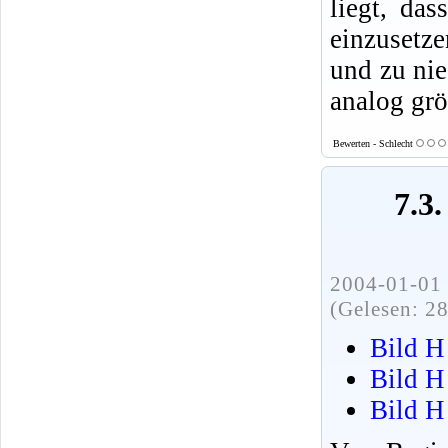
liegt, da
einzusetz
und zu ni
analog gr
Bewerten - Schlecht
7.3
2004-01-01 
(Gelesen: 2
Bild H
Bild H
Bild H