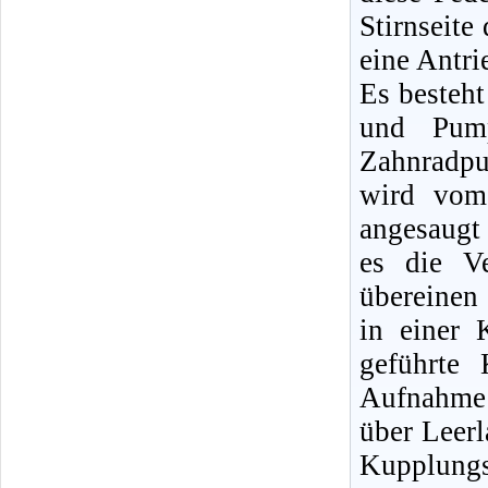
Stirnseite
eine Antri
Es besteht
und Pump
Zahnradp
wird vom 
angesaugt
es die V
übereinen
in einer 
geführte 
Aufnahme 
über Leerl
Kupplungs