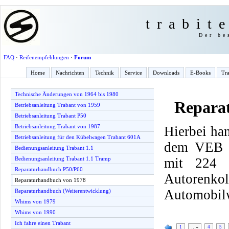
trabit
Der be
FAQ
·
Reifenempfehlungen
·
Forum
Home
Nachrichten
Technik
Service
Downloads
E-Books
Tra
Technische Änderungen von 1964 bis 1980
Repara
Betriebsanleitung Trabant von 1959
Betriebsanleitung Trabant P50
Betriebsanleitung Trabant von 1987
Hierbei han
Betriebsanleitung für den Kübelwagen Trabant 601A
dem VEB F
Bedienungsanleitung Trabant 1.1
mit 224 
Bedienungsanleitung Trabant 1.1 Tramp
Reparaturhandbuch P50/P60
Autorenk
Reparaturhandbuch von 1978
Automobilw
Reparaturhandbuch (Weiterentwicklung)
Whims von 1979
Whims von 1990
Ich fahre einen Trabant
1
…
4
5