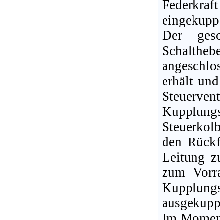
Federkra
eingekuppe
Der gesc
Schalthe
angeschl
erhält un
Steuerven
Kupplun
Steuerko
den Rückf
Leitung z
zum Vorra
Kupplun
ausgekupp
Im Moment