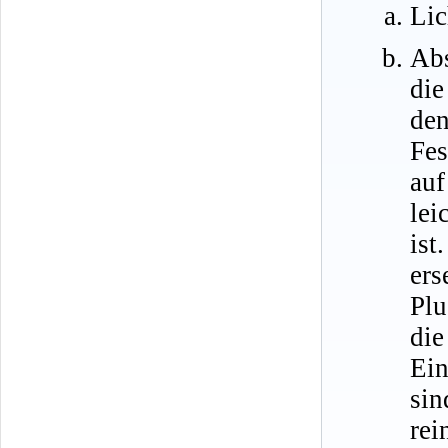
Lic
Abs
die
de
Fes
au
lei
is
ers
Plu
di
Ein
si
rei