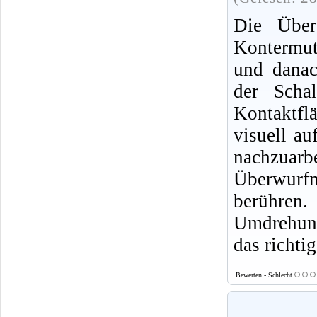
Die Über
Kontermutt
und danac
der Scha
Kontaktf
visuell au
nachzuarb
Überwurf
berühren
Umdrehung
das richtig
Bewerten - Schlecht