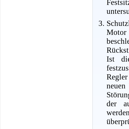
Fests
unters
Schutz
Motor
besch
Rückst
Ist d
festzu
Regler
neuen 
Störun
der a
werden
überpr