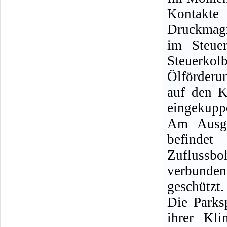
Kontakte
Druckmagn
im Steuer
Steuerko
Ölförder
auf den K
eingekuppe
Am Ausga
befindet
Zuflussbo
verbunden
geschützt.
Die Parks
ihrer Kl