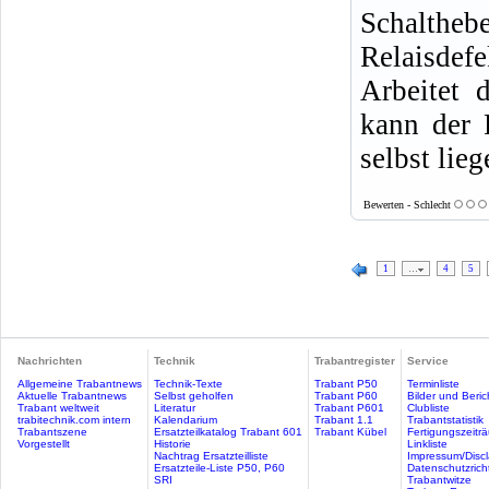
Schalthebe
Relaisdefe
Arbeitet 
kann der 
selbst lieg
Bewerten - Schlecht
1
…
4
5
Nachrichten
Technik
Trabantregister
Service
Allgemeine Trabantnews
Technik-Texte
Trabant P50
Terminliste
Aktuelle Trabantnews
Selbst geholfen
Trabant P60
Bilder und Beric
Trabant weltweit
Literatur
Trabant P601
Clubliste
trabitechnik.com intern
Kalendarium
Trabant 1.1
Trabantstatistik
Trabantszene
Ersatzteilkatalog Trabant 601
Trabant Kübel
Fertigungszeitr
Vorgestellt
Historie
Linkliste
Nachtrag Ersatzteilliste
Impressum/Discl
Ersatzteile-Liste P50, P60
Datenschutzricht
SRI
Trabantwitze