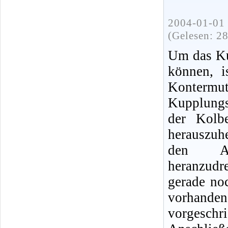
2004-01-01 
(Gelesen: 2
Um das Kup
können, i
Konter
Kupplungs
der Kolb
herauszuh
den Au
heranzudr
gerade no
vorhande
vorgesch