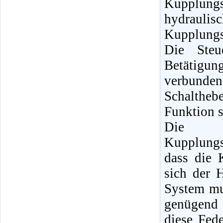
Kupplungs
hydrauli
Kupplungs
Die Steu
Betätig
verbunden
Schalthebe
Funktion 
Die ei
Kupplung
dass die 
sich der 
System mu
genügend 
diese Fed