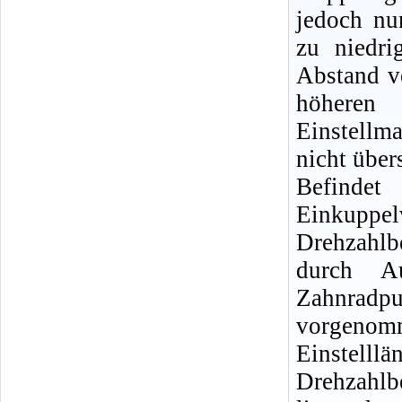
jedoch nu
zu niedri
Abstand v
höheren
Einstellm
nicht über
Befindet
Einkupp
Drehzahlb
durch Au
Zahnrad
vorgenom
Einstel
Drehzahlb