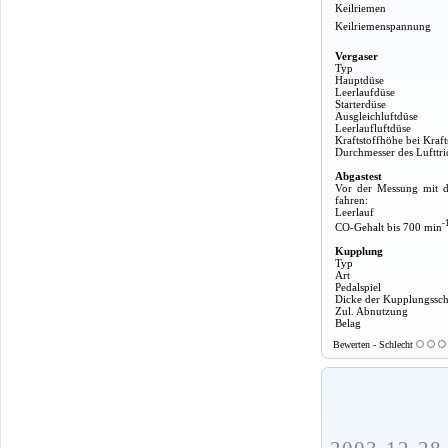
Keilriemen
Keilriemenspannung
Vergaser
Typ
Hauptdüse
Leerlaufdüse
Starterdüse
Ausgleichluftdüse
Leerlaufluftdüse
Kraftstoffhöhe bei Kraft
Durchmesser des Lufttri
Abgastest
Vor der Messung mit d
fahren:
Leerlauf
-
CO-Gehalt bis 700 min
Kupplung
Typ
Art
Pedalspiel
Dicke der Kupplungssch
Zul. Abnutzung
Belag
Bewerten - Schlecht