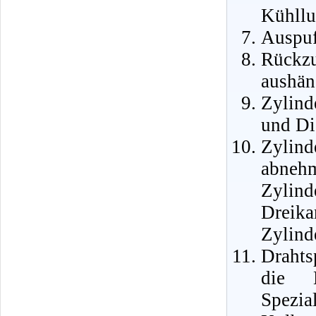
Kühllu
Auspuf
Rückzu
aushän
Zylind
und Di
Zylin
abnehm
Zyli
Dreika
Zylind
Drahts
die 
Spez