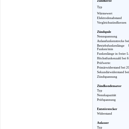
Zündkerze
Typ
Wärmewert
Elektrodenabstand
Vergleichszündkerzen
Zündspule
Nennspannung
Anlassfunkenstrecke b
Betriebsfunkenlä
Funken/min
Funkenlänge in freier L
Höchstfunkenzahl bei 
Prüfwerte:
Primärwiderstand bei 2
Sekundärwiderstand bei
Zündspannung
Zündkondensator
Typ
Nennkapazität
Prüfspannung
Entstörstecker
Widerstand
Anlasser
Typ