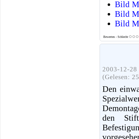
Bild M
Bild M
Bild M
Bewerten - Schlecht
2003-12-28 
(Gelesen: 2
Den einwa
Spezialwe
Demontag
den Stif
Befesti
vorgeseh