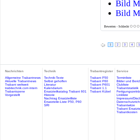
Bild M
Bild M
Bewerten - Schlecht
1
2
3
4
5
Nachrichten
Technik
Trabantregister
Service
Allgemeine Trabantnews
Technik-Texte
Trabant P50
Terminliste
Aktuelle Trabantnews
Selbst geholfen
Trabant P60
Bilder und Beric
Trabant weltweit
Literatur
Trabant P601
Clubliste
trabitechnik.com intern
Kalendarium
Trabant 1.1
Trabantstatistik
Trabantszene
Ersatzteilkatalog Trabant 601
Trabant Kübel
Fertigungszeitr
Vorgestellt
Historie
Linkliste
Nachtrag Ersatzteilliste
Impressum/Discl
Ersatzteile-Liste P50, P60
Datenschutzricht
SRI
Trabantwitze
Trabant Ersatzte
Trabantkosten