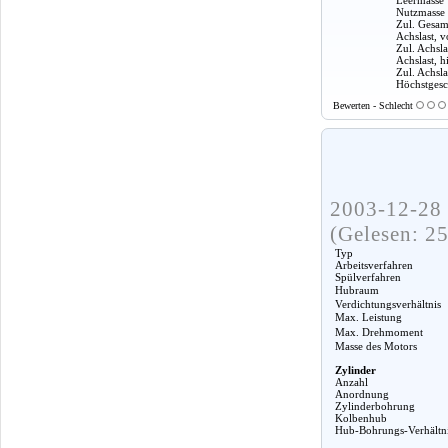
Nutzmasse
Zul. Gesam
Achslast, v
Zul. Achsla
Achslast, h
Zul. Achslas
Höchstgesc
Bewerten - Schlecht
2003-12-28 
(Gelesen: 2
Typ
Arbeitsverfahren
Spülverfahren
Hubraum
Verdichtungsverhältnis
Max. Leistung
Max. Drehmoment
Masse des Motors
Zylinder
Anzahl
Anordnung
Zylinderbohrung
Kolbenhub
Hub-Bohrungs-Verhältn