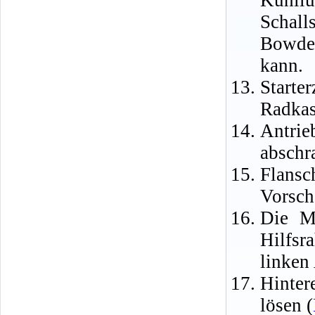
Kühll
Schal
Bowden
kann.
Starte
Radkas
Antri
abschr
Flans
Vorsch
Die M
Hilfsr
linken
Hinter
lösen (