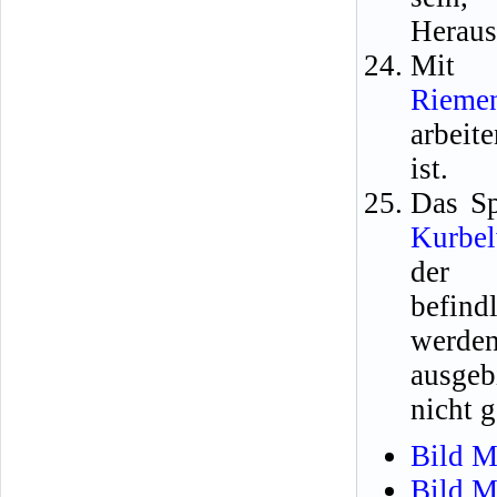
Heraus
Mit 
Rieme
arbeit
ist.
Das Sp
Kurbel
der S
befin
werde
ausgeb
nicht 
Bild M
Bild M