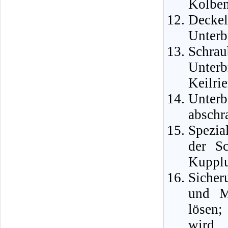
Kolben
Deckel
Unterb
Schrau
Unter
Keilri
Unter
abschr
Spezia
der S
Kupplu
Sicher
und M
lösen;
wird 