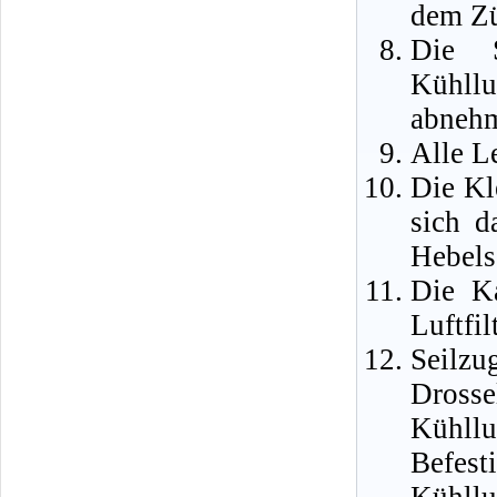
dem Zü
Die S
Kühll
abneh
Alle L
Die Kl
sich d
Hebels
Die K
Luftfil
Seilz
Drosse
Kühll
Befes