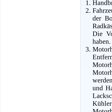
Handbr
Fahrze
der Bo
Radkäs
Die Vo
haben.
Motor
Ent
Motor
Motor
werden
und Ha
Lacks
Kühle
Motor