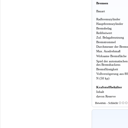
Bremsen
Bauart
Radbremszylinder
Hauptbremszylinder
Bremsbelag
Reibbeiwert
Zul. Belagabnutzung
Bremstrommel
Durchmesser der Brem
Max. Ausdrehmaß
Wirksame Bremsfläche
Spiel der automatische
des Bremsbackens
Bremsflüssigkeit
Vollverzögerung aus 80
N (50 kp)
Kraftstoffbehälter
Inhalt
davon Reserve
Bewerten - Schlecht