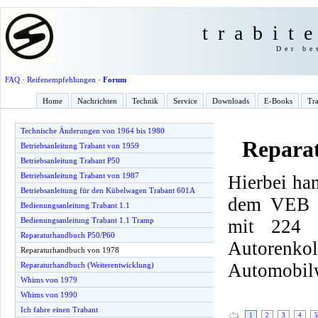
trabit
Der be
FAQ
·
Reifenempfehlungen
·
Forum
Home
Nachrichten
Technik
Service
Downloads
E-Books
Tra
Technische Änderungen von 1964 bis 1980
Repara
Betriebsanleitung Trabant von 1959
Betriebsanleitung Trabant P50
Betriebsanleitung Trabant von 1987
Hierbei han
Betriebsanleitung für den Kübelwagen Trabant 601A
dem VEB F
Bedienungsanleitung Trabant 1.1
mit 224 
Bedienungsanleitung Trabant 1.1 Tramp
Reparaturhandbuch P50/P60
Autorenk
Reparaturhandbuch von 1978
Automobilw
Reparaturhandbuch (Weiterentwicklung)
Whims von 1979
Whims von 1990
Ich fahre einen Trabant
1
2
3
4
5