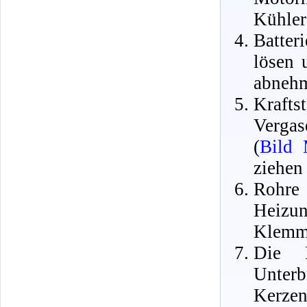
Kühler
Batte
lösen 
abneh
Krafts
Vergas
(
Bild
ziehen
Roh
Heizu
Klemms
Die 
Unter
Kerzen