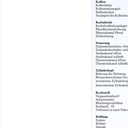
Kolben
Kolbenhöhe
Kolbeneinbauspiel
Kolbenbolzen
Axialspiel des Kolbenbo
Kurbeltrieb
Kurbelwellenhauptlager
Pleuelbuchsenbohrung
Mittenabstand Pleuel
Drehrichtung
Steuerung
Einlassdrehschieber öffn
Einlassdrehschieber schl
Auslasskanal öffnet
Auslasskanal schließt
Überströmkanal öffnet
Überströmkanal schließt
Zylinderkopf
Bohrung der Dichtung
Brennraumvolumen bei:
montiertem Zylinderkop
demontiertem Zylinder
Kraftstoff
Vergaserkraftstoff
Schmiermittel
Mischungsverhältnis
Kraftstoff : Öl
Verbrauch je nach Fahr
Kühlung
System
Kühlart
Antrieb