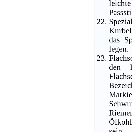
leich
Passst
Spezi
Kurbel
das Sp
legen.
Flachs
den D
Flachs
Bezeic
Marki
Schwu
Riem
Ölkohl
sein,