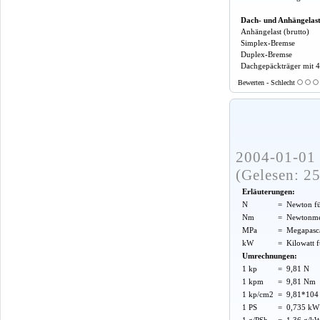
Dach- und Anhängelas
Anhängelast (brutto)
Simplex-Bremse
Duplex-Bremse
Dachgepäckträger mit 
Bewerten - Schlecht
2004-01-01 
(Gelesen: 2
Erläuterungen:
N
=
Newton f
Nm
=
Newtonme
MPa
=
Megapasca
kW
=
Kilowatt 
Umrechnungen:
1 kp
=
9,81 N
1 kpm
=
9,81 Nm
1 kp/cm2
=
9,81*104 
1 PS
=
0,735 kW
1 g/PSh
=
1,36 g/k