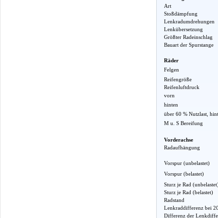
Art
Stoßdämpfung
Lenkradumdrehungen
Lenkübersetzung
Größter Radeinschlag
Bauart der Spurstange
Räder
Felgen
Reifengröße
Reifenluftdruck
vorn
hinten
über 60 % Nutzlast, hin
M u. S Bereifung
Vorderachse
Radaufhängung
Vorspur (unbelastet)
Vorspur (belastet)
Sturz je Rad (unbelastet
Sturz je Rad (belastet)
Radstand
Lenkraddifferenz bei 2
Differenz der Lenkdiff