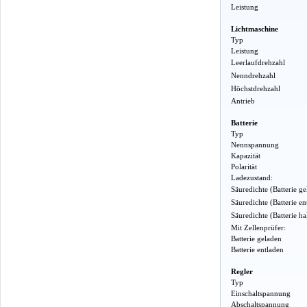
Leistung
Lichtmaschine
Typ
Leistung
Leerlaufdrehzahl
Nenndrehzahl
Höchstdrehzahl
Antrieb
Batterie
Typ
Nennspannung
Kapazität
Polarität
Ladezustand:
Säuredichte (Batterie g
Säuredichte (Batterie en
Säuredichte (Batterie h
Mit Zellenprüfer:
Batterie geladen
Batterie entladen
Regler
Typ
Einschaltspannung
Abschaltspannung