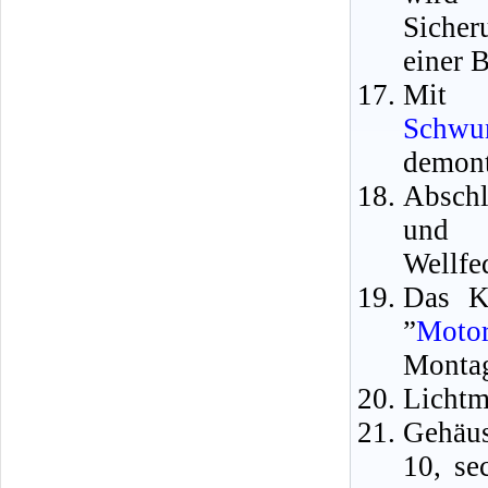
Sicher
einer 
Mit 
Schwu
demont
Abschl
und d
Wellfe
Das K
”
Motor
Montag
Lichtm
Gehäus
10, se