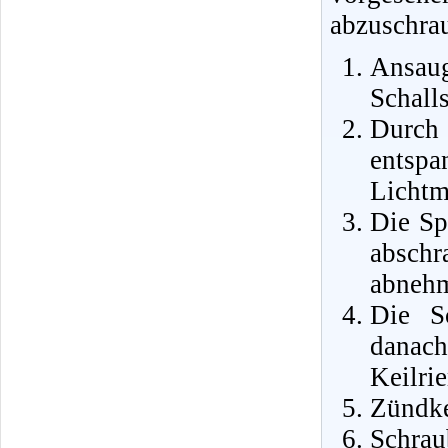
abzuschra
Ansa
Schall
Durch
entsp
Lichtm
Die Sp
abschr
abneh
Die S
danac
Keilri
Zündke
Schrau