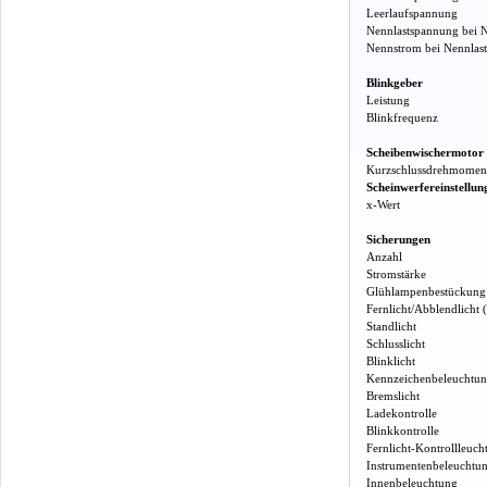
Leerlaufspannung
Nennlastspannung bei 
Nennstrom bei Nennlas
Blinkgeber
Leistung
Blinkfrequenz
Scheibenwischermotor
Kurzschlussdrehmomen
Scheinwerfereinstellun
x-Wert
Sicherungen
Anzahl
Stromstärke
Glühlampenbestückung
Fernlicht/Abblendlicht 
Standlicht
Schlusslicht
Blinklicht
Kennzeichenbeleuchtu
Bremslicht
Ladekontrolle
Blinkkontrolle
Fernlicht-Kontrollleuch
Instrumentenbeleuchtu
Innenbeleuchtung