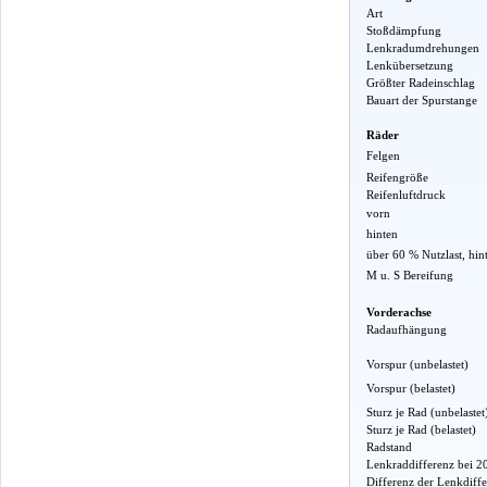
Art
Stoßdämpfung
Lenkradumdrehungen
Lenkübersetzung
Größter Radeinschlag
Bauart der Spurstange
Räder
Felgen
Reifengröße
Reifenluftdruck
vorn
hinten
über 60 % Nutzlast, hin
M u. S Bereifung
Vorderachse
Radaufhängung
Vorspur (unbelastet)
Vorspur (belastet)
Sturz je Rad (unbelastet
Sturz je Rad (belastet)
Radstand
Lenkraddifferenz bei 2
Differenz der Lenkdiff