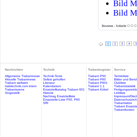
Bild M
Bild M
Bewerten - Schlecht
1
2
3
4
5
Nachrichten
Technik
Trabantregister
Service
Allgemeine Trabantnews
Technik-Texte
Trabant P50
Terminliste
Aktuelle Trabantnews
Selbst geholfen
Trabant P60
Bilder und Beric
Trabant weltweit
Literatur
Trabant P601
Clubliste
trabitechnik.com intern
Kalendarium
Trabant 1.1
Trabantstatistik
Trabantszene
Ersatzteilkatalog Trabant 601
Trabant Kübel
Fertigungszeitr
Vorgestellt
Historie
Linkliste
Nachtrag Ersatzteilliste
Impressum/Discl
Ersatzteile-Liste P50, P60
Datenschutzricht
SRI
Trabantwitze
Trabant Ersatzte
Trabantkosten