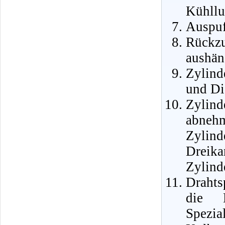
Kühllu
Auspuf
Rückzu
aushän
Zylind
und Di
Zylin
abnehm
Zyli
Dreika
Zylind
Drahts
die 
Spez