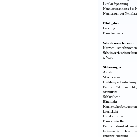
Leerlaufspannung
Nennlastspannung bei 
Nennstrom bei Nennlas
Blinkgeber
Leistung
Blinkfrequenz
Scheibenwischermotor
Kurzschlussdrehmomen
Scheinwerfereinstellun
x-Wert
Sicherungen
Anzahl
Stromstärke
Glühlampenbestückung
Fernlicht/Abblendlicht 
Standlicht
Schlusslicht
Blinklicht
Kennzeichenbeleuchtu
Bremslicht
Ladekontrolle
Blinkkontrolle
Fernlicht-Kontrollleuch
Instrumentenbeleuchtu
Innenbeleuchtung