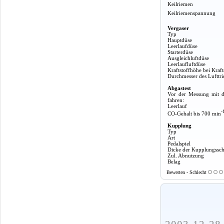
Keilriemen
Keilriemenspannung
Vergaser
Typ
Hauptdüse
Leerlaufdüse
Starterdüse
Ausgleichluftdüse
Leerlaufluftdüse
Kraftstoffhöhe bei Kraft
Durchmesser des Lufttri
Abgastest
Vor der Messung mit d
fahren:
Leerlauf
-
CO-Gehalt bis 700 min
Kupplung
Typ
Art
Pedalspiel
Dicke der Kupplungssch
Zul. Abnutzung
Belag
Bewerten - Schlecht