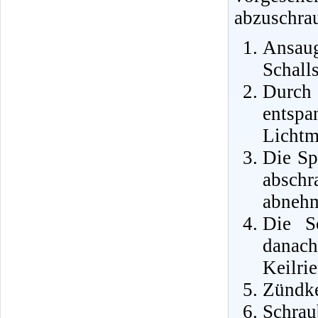
abzuschra
Ansa
Schall
Durch
entsp
Lichtm
Die Sp
abschr
abneh
Die S
danac
Keilri
Zündke
Schrau