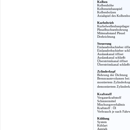
Kolben
Kolbenhöhe
Kolbeneinbauspiel
Kolbenbolzen
Axialspiel des Kolbenbo
Kurbeltrieb
Kurbelwellenhauptlager
Pleuelbuchsenbohrung
Mittenabstand Pleuel
Drehrichtung
Steuerung
Einlassdrehschieber öffn
Einlassdrehschieber schl
Auslasskanal öffnet
Auslasskanal schließt
Überströmkanal öffnet
Überströmkanal schließt
Zylinderkopf
Bohrung der Dichtung
Brennraumvolumen bei:
montiertem Zylinderkop
demontiertem Zylinder
Kraftstoff
Vergaserkraftstoff
Schmiermittel
Mischungsverhältnis
Kraftstoff : Öl
Verbrauch je nach Fahr
Kühlung
System
Kühlart
Antrieb