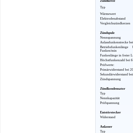
Zündkerze
Typ
Wärmewert
Elektrodenabstand
Vergleichszündkerzen
Zündspule
Nennspannung
Anlassfunkenstrecke b
Betriebsfunkenlä
Funken/min
Funkenlänge in freier L
Höchstfunkenzahl bei 
Prüfwerte:
Primärwiderstand bei 2
Sekundärwiderstand bei
Zündspannung
Zündkondensator
Typ
Nennkapazität
Prüfspannung
Entstörstecker
Widerstand
Anlasser
Typ