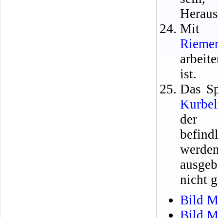
Heraus
Mit 
Rieme
arbeit
ist.
Das Sp
Kurbel
der S
befin
werde
ausgeb
nicht 
Bild M
Bild M