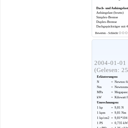
Dach- und Anhängelas
Anhängelast (brutto)
Simplex-Bremse
Duplex-Bremse
Dachgepäckträger mit 
Bewerten - Schlecht
2004-01-01 
(Gelesen: 2
Erläuterungen:
N
=
Newton f
Nm
=
Newtonme
MPa
=
Megapasca
kW
=
Kilowatt 
Umrechnungen:
1 kp
=
9,81 N
1 kpm
=
9,81 Nm
1 kp/cm2
=
9,81*104 
1 PS
=
0,735 kW
1 g/PSh
=
1,36 g/k