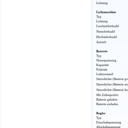
Leistung
Lichtmaschine
Typ
Leistung
Leerlaufdrehzahl
Nenndrehzahl
Höchstdrehzahl
Antrieb
Batterie
Typ
Nennspannung
Kapazität
Polarität
Ladezustand:
Säuredichte (Batterie g
Säuredichte (Batterie en
Säuredichte (Batterie h
Mit Zellenprüfer:
Batterie geladen
Batterie entladen
Regler
Typ
Einschaltspannung
Abschaltspannung