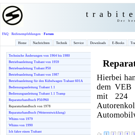
trabit
Der be
FAQ
·
Reifenempfehlungen
·
Forum
Home
Nachrichten
Technik
Service
Downloads
E-Books
Tra
Technische Änderungen von 1964 bis 1980
Repara
Betriebsanleitung Trabant von 1959
Betriebsanleitung Trabant P50
Betriebsanleitung Trabant von 1987
Hierbei han
Betriebsanleitung für den Kübelwagen Trabant 601A
dem VEB F
Bedienungsanleitung Trabant 1.1
mit 224 
Bedienungsanleitung Trabant 1.1 Tramp
Reparaturhandbuch P50/P60
Autorenk
Reparaturhandbuch von 1978
Automobilw
Reparaturhandbuch (Weiterentwicklung)
Whims von 1979
Whims von 1990
Ich fahre einen Trabant
1
2
3
4
5