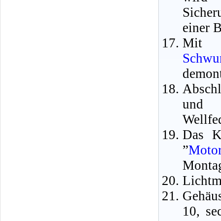
Sicher
einer 
Mit 
Schwu
demont
Abschl
und d
Wellfe
Das K
”
Motor
Montag
Lichtm
Gehäus
10, se