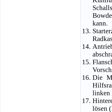
Kühll
Schal
Bowden
kann.
Starte
Radkas
Antri
abschr
Flans
Vorsch
Die M
Hilfsr
linken
Hinter
lösen (