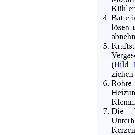
Kühler
Batte
lösen 
abneh
Krafts
Vergas
(
Bild
ziehen
Roh
Heizu
Klemms
Die 
Unter
Kerzen