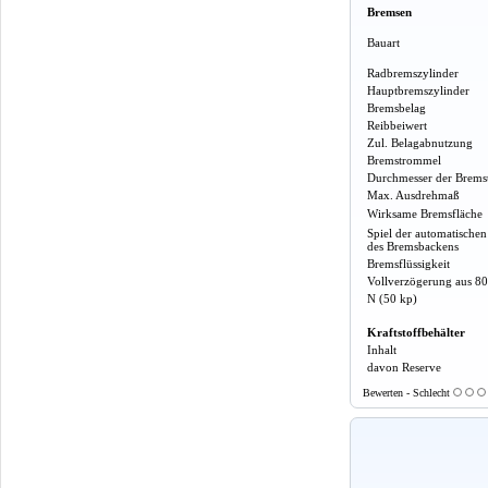
Bremsen
Bauart
Radbremszylinder
Hauptbremszylinder
Bremsbelag
Reibbeiwert
Zul. Belagabnutzung
Bremstrommel
Durchmesser der Brem
Max. Ausdrehmaß
Wirksame Bremsfläche
Spiel der automatische
des Bremsbackens
Bremsflüssigkeit
Vollverzögerung aus 80
N (50 kp)
Kraftstoffbehälter
Inhalt
davon Reserve
Bewerten - Schlecht