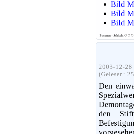
Bild M
Bild M
Bild M
Bewerten - Schlecht
2003-12-28 
(Gelesen: 2
Den einwa
Spezialwe
Demontag
den Stif
Befesti
vorgeseh