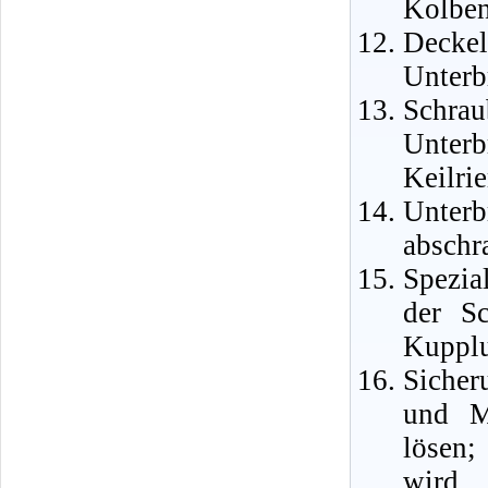
Kolben
Deckel
Unterb
Schrau
Unter
Keilri
Unter
abschr
Spezia
der S
Kupplu
Sicher
und M
lösen;
wird 