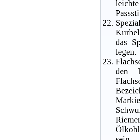
leich
Passst
Spezi
Kurbel
das Sp
legen.
Flachs
den D
Flachs
Bezeic
Marki
Schwu
Riem
Ölkohl
sein,