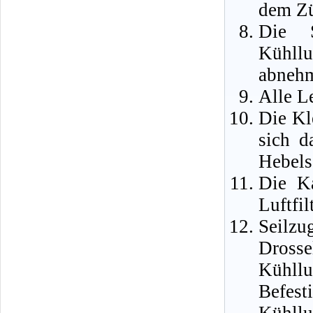
dem Zü
Die S
Kühll
abneh
Alle L
Die Kl
sich d
Hebels
Die K
Luftfil
Seilz
Drosse
Kühll
Befes