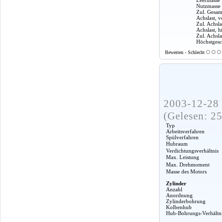
Nutzmasse
Zul. Gesam
Achslast, v
Zul. Achsla
Achslast, h
Zul. Achslas
Höchstgesc
Bewerten - Schlecht
2003-12-28 
(Gelesen: 2
Typ
Arbeitsverfahren
Spülverfahren
Hubraum
Verdichtungsverhältnis
Max. Leistung
Max. Drehmoment
Masse des Motors
Zylinder
Anzahl
Anordnung
Zylinderbohrung
Kolbenhub
Hub-Bohrungs-Verhältn