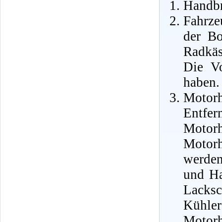
Handbr
Fahrze
der Bo
Radkäs
Die Vo
haben.
Motor
Ent
Motor
Motor
werden
und Ha
Lacks
Kühle
Motor