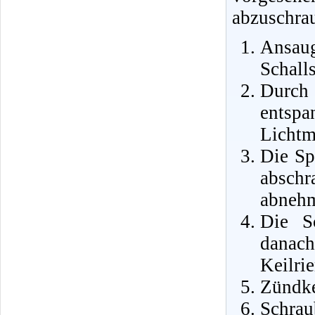
abzuschra
Ansa
Schall
Durch
entsp
Lichtm
Die Sp
abschr
abneh
Die S
danac
Keilri
Zündke
Schrau