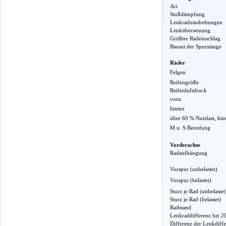
Art
Stoßdämpfung
Lenkradumdrehungen
Lenkübersetzung
Größter Radeinschlag
Bauart der Spurstange
Räder
Felgen
Reifengröße
Reifenluftdruck
vorn
hinten
über 60 % Nutzlast, hin
M u. S Bereifung
Vorderachse
Radaufhängung
Vorspur (unbelastet)
Vorspur (belastet)
Sturz je Rad (unbelastet
Sturz je Rad (belastet)
Radstand
Lenkraddifferenz bei 2
Differenz der Lenkdiff