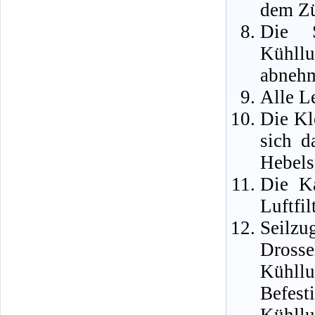
dem Zü
Die S
Kühll
abneh
Alle L
Die Kl
sich d
Hebels
Die K
Luftfil
Seilz
Drosse
Kühll
Befes