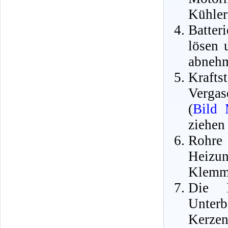
Kühler
Batte
lösen 
abneh
Krafts
Vergas
(
Bild
ziehen
Roh
Heizu
Klemms
Die 
Unter
Kerzen