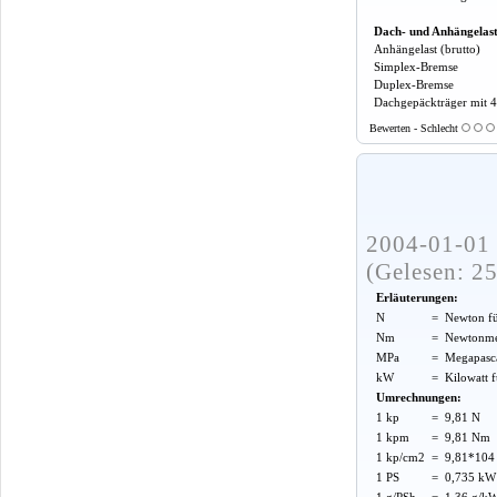
Dach- und Anhängelas
Anhängelast (brutto)
Simplex-Bremse
Duplex-Bremse
Dachgepäckträger mit 
Bewerten - Schlecht
2004-01-01 
(Gelesen: 2
Erläuterungen:
N
=
Newton f
Nm
=
Newtonme
MPa
=
Megapasca
kW
=
Kilowatt 
Umrechnungen:
1 kp
=
9,81 N
1 kpm
=
9,81 Nm
1 kp/cm2
=
9,81*104 
1 PS
=
0,735 kW
1 g/PSh
=
1,36 g/k