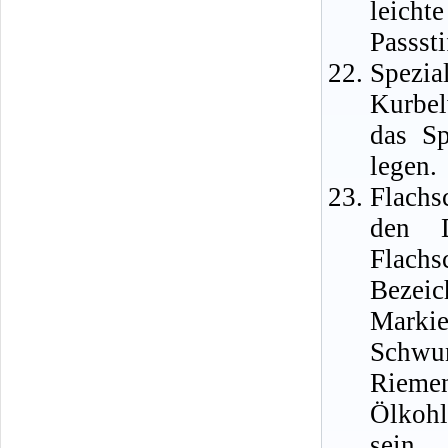
leich
Passst
Spezi
Kurbel
das Sp
legen.
Flachs
den D
Flachs
Bezeic
Marki
Schwu
Riem
Ölkohl
sein,