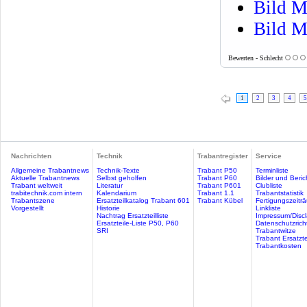
Bild M
Bild M
Bewerten - Schlecht
1
2
3
4
5
Nachrichten
Technik
Trabantregister
Service
Allgemeine Trabantnews
Technik-Texte
Trabant P50
Terminliste
Aktuelle Trabantnews
Selbst geholfen
Trabant P60
Bilder und Beric
Trabant weltweit
Literatur
Trabant P601
Clubliste
trabitechnik.com intern
Kalendarium
Trabant 1.1
Trabantstatistik
Trabantszene
Ersatzteilkatalog Trabant 601
Trabant Kübel
Fertigungszeitr
Vorgestellt
Historie
Linkliste
Nachtrag Ersatzteilliste
Impressum/Discl
Ersatzteile-Liste P50, P60
Datenschutzricht
SRI
Trabantwitze
Trabant Ersatzte
Trabantkosten