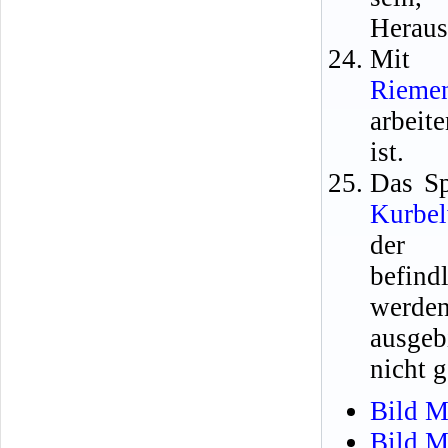
Heraus
Mit 
Rieme
arbeit
ist.
Das Sp
Kurbel
der S
befin
werde
ausgeb
nicht 
Bild M
Bild M