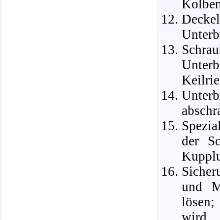
Kolben
Deckel
Unterb
Schrau
Unter
Keilri
Unter
abschr
Spezia
der S
Kupplu
Sicher
und M
lösen;
wird 