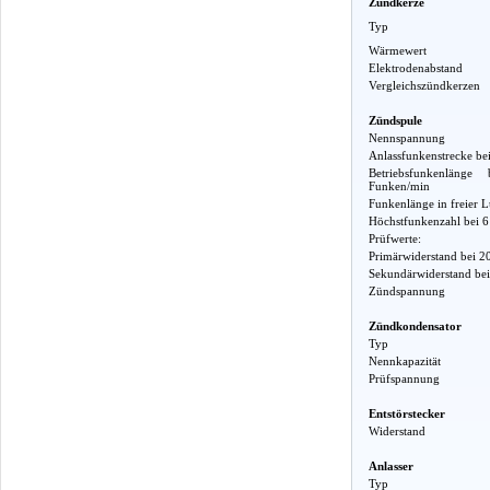
Zündkerze
Typ
Wärmewert
Elektrodenabstand
Vergleichszündkerzen
Zündspule
Nennspannung
Anlassfunkenstrecke b
Betriebsfunkenlä
Funken/min
Funkenlänge in freier L
Höchstfunkenzahl bei 
Prüfwerte:
Primärwiderstand bei 2
Sekundärwiderstand bei
Zündspannung
Zündkondensator
Typ
Nennkapazität
Prüfspannung
Entstörstecker
Widerstand
Anlasser
Typ