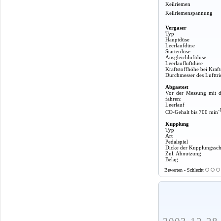
Keilriemen
Keilriemenspannung
Vergaser
Typ
Hauptdüse
Leerlaufdüse
Starterdüse
Ausgleichluftdüse
Leerlaufluftdüse
Kraftstoffhöhe bei Kraft
Durchmesser des Lufttri
Abgastest
Vor der Messung mit d
fahren:
Leerlauf
-
CO-Gehalt bis 700 min
Kupplung
Typ
Art
Pedalspiel
Dicke der Kupplungssch
Zul. Abnutzung
Belag
Bewerten - Schlecht