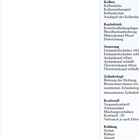
Kolben
Kolbenhöhe
Kolbeneinbauspiel
Kolbenbolzen
Axialspiel des Kolbenbo
Kurbeltrieb
Kurbelwellenhauptlager
Pleuelbuchsenbohrung
Mittenabstand Pleuel
Drehrichtung
Steuerung
Einlassdrehschieber öffn
Einlassdrehschieber schl
Auslasskanal öffnet
Auslasskanal schließt
Überströmkanal öffnet
Überströmkanal schließt
Zylinderkopf
Bohrung der Dichtung
Brennraumvolumen bei:
montiertem Zylinderkop
demontiertem Zylinder
Kraftstoff
Vergaserkraftstoff
Schmiermittel
Mischungsverhältnis
Kraftstoff : Öl
Verbrauch je nach Fahr
Kühlung
System
Kühlart
Antrieb