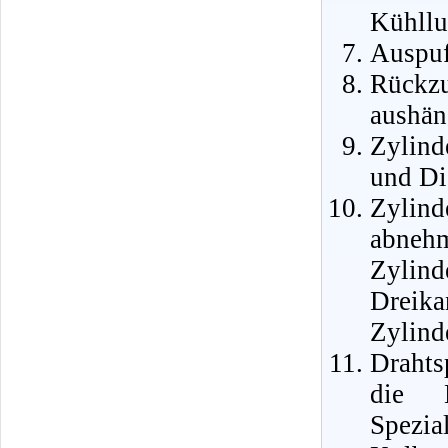
Kühllu
Auspuf
Rückzu
aushän
Zylind
und Di
Zylin
abnehm
Zyli
Dreika
Zylind
Drahts
die 
Spez