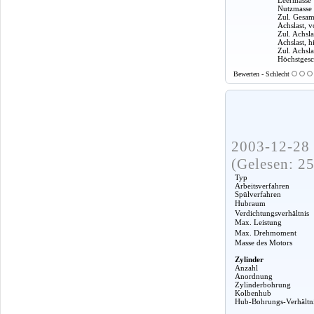
Nutzmasse
Zul. Gesam
Achslast, v
Zul. Achsla
Achslast, h
Zul. Achslas
Höchstgesc
Bewerten - Schlecht
2003-12-28 
(Gelesen: 2
Typ
Arbeitsverfahren
Spülverfahren
Hubraum
Verdichtungsverhältnis
Max. Leistung
Max. Drehmoment
Masse des Motors
Zylinder
Anzahl
Anordnung
Zylinderbohrung
Kolbenhub
Hub-Bohrungs-Verhältn