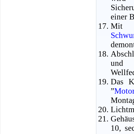
Sicher
einer 
Mit 
Schwu
demont
Abschl
und d
Wellfe
Das K
”
Motor
Montag
Lichtm
Gehäus
10, se