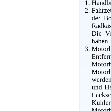
Handbr
Fahrze
der Bo
Radkäs
Die Vo
haben.
Motor
Ent
Motor
Motor
werden
und Ha
Lacks
Kühle
Motor