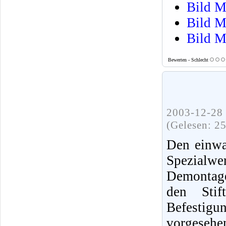
Bild M
Bild M
Bild M
Bewerten - Schlecht
2003-12-28 
(Gelesen: 2
Den einwa
Spezialwe
Demontag
den Stif
Befesti
vorgeseh