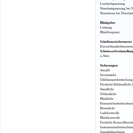
Leerlaufspannung
Nennlastspannung bei 
Nennstrom bei Nennlas
Blinkgeber
Leistung
Blinkfrequenz
Scheibenwischermotor
Kurzschlussdrehmomen
Scheinwerfereinstellun
x-Wert
Sicherungen
Anzahl
Stromstärke
Glühlampenbestückung
Fernlicht/Abblendlicht 
Standlicht
Schlusslicht
Blinklicht
Kennzeichenbeleuchtu
Bremslicht
Ladekontrolle
Blinkkontrolle
Fernlicht-Kontrollleuch
Instrumentenbeleuchtu
Innenbeleuchtung