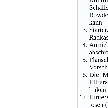
Kühll
Schal
Bowden
kann.
Starte
Radkas
Antri
abschr
Flans
Vorsch
Die M
Hilfsr
linken
Hinter
lösen (