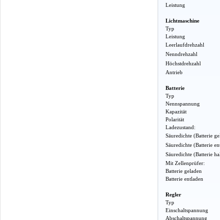
Leistung
Lichtmaschine
Typ
Leistung
Leerlaufdrehzahl
Nenndrehzahl
Höchstdrehzahl
Antrieb
Batterie
Typ
Nennspannung
Kapazität
Polarität
Ladezustand:
Säuredichte (Batterie g
Säuredichte (Batterie en
Säuredichte (Batterie h
Mit Zellenprüfer:
Batterie geladen
Batterie entladen
Regler
Typ
Einschaltspannung
Abschaltspannung