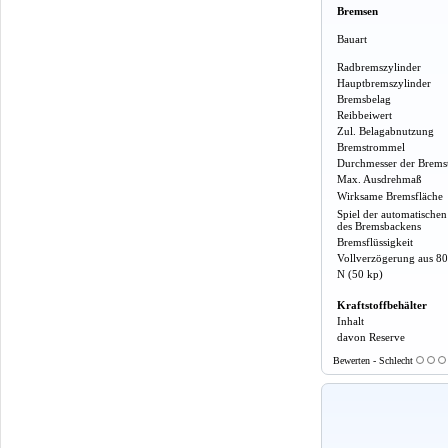
Bremsen
Bauart
Radbremszylinder
Hauptbremszylinder
Bremsbelag
Reibbeiwert
Zul. Belagabnutzung
Bremstrommel
Durchmesser der Brem
Max. Ausdrehmaß
Wirksame Bremsfläche
Spiel der automatische
des Bremsbackens
Bremsflüssigkeit
Vollverzögerung aus 80
N (50 kp)
Kraftstoffbehälter
Inhalt
davon Reserve
Bewerten - Schlecht