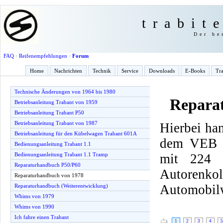
trabit
Der be
FAQ
·
Reifenempfehlungen
·
Forum
Home
Nachrichten
Technik
Service
Downloads
E-Books
Tra
Technische Änderungen von 1964 bis 1980
Repara
Betriebsanleitung Trabant von 1959
Betriebsanleitung Trabant P50
Betriebsanleitung Trabant von 1987
Hierbei han
Betriebsanleitung für den Kübelwagen Trabant 601A
dem VEB F
Bedienungsanleitung Trabant 1.1
mit 224 
Bedienungsanleitung Trabant 1.1 Tramp
Reparaturhandbuch P50/P60
Autorenk
Reparaturhandbuch von 1978
Automobilw
Reparaturhandbuch (Weiterentwicklung)
Whims von 1979
Whims von 1990
Ich fahre einen Trabant
1
2
3
4
5