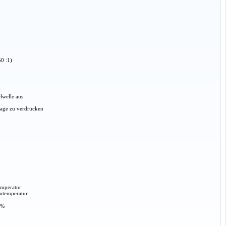
50 :1)
lwelle aus
age zu verdrücken
emperatur
entemperatur
-%