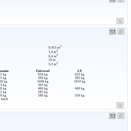
3
0,415 m
3
1,4 m
3
0,4 m
10 m
2
5,3 m
ousine
Universal
LX
5 kg
650 kg
625 kg
5 kg
390 kg
385 kg
00 kg
1040 kg
1010 kg
3 kg
365 kg
0 kg
460 kg
460 kg
2 kg
285 kg
0 kg
580 kg
550 kg
 km/h