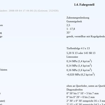
1.4. Fahrgestell
ändert: 2008-09-04 17:44:06 (3) (Gelesen: 252420)
Zahnstangenlenkung
Gummigelenk
en
2,5
1 : 17,8
ag
35°
ge
geteilt, verstellbar mit Kugelgelenk
Tiefbettfelge 4 J x 13
5,20 X 13 oder 145 SR 13
Limousine
2
0,14 MPa (1,4 kp/cm
)
2
0,14 MPa (1,4 kp/cm
)
2
 hinten
0,16 MPa (1,6 kp/cm
)
2
+0,020 MPa (0,2 kp/cm
)
oben an Querfeder, unten an Querl
Diagonalreifen
)
0° 50' bis 1° 10' = 5 bis 7 mm
0° bis 0° 20' = 0 bis 2 mm
stet)
2° 30' ± 0° 30' entspricht 16 ± 3 m
t)
2° 15' ± 0° 30' entspricht 14,5 ± 3