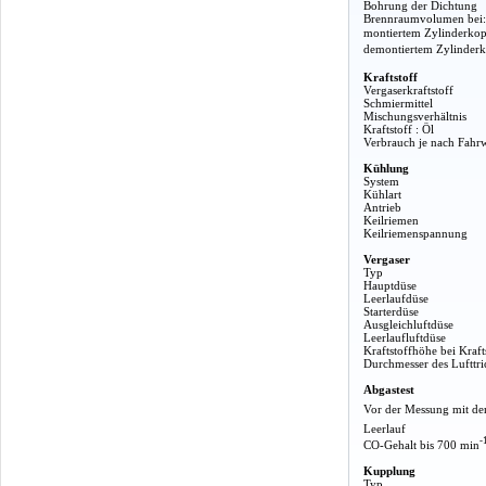
Bohrung der Dichtung
Brennraumvolumen bei:
montiertem Zylinderkop
demontiertem Zylinder
Kraftstoff
Vergaserkraftstoff
Schmiermittel
Mischungsverhältnis
Kraftstoff : Öl
Verbrauch je nach Fahr
Kühlung
System
Kühlart
Antrieb
Keilriemen
Keilriemenspannung
Vergaser
Typ
Hauptdüse
Leerlaufdüse
Starterdüse
Ausgleichluftdüse
Leerlaufluftdüse
Kraftstoffhöhe bei Kraft
Durchmesser des Lufttri
Abgastest
Vor der Messung mit de
Leerlauf
-
CO-Gehalt bis 700 min
Kupplung
Typ