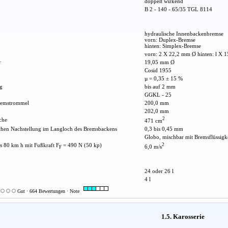
doppelt wirkend
B 2 - 140 - 65/35 TGL 8114
hydraulische Innenbackenbremse
vorn: Duplex-Bremse
hinten: Simplex-Bremse
vorn: 2 X 22,2 mm Ø hinten: l X 
r
19,05 mm Ø
Cosid 1955
µ = 0,35 ± 15 %
g
bis auf 2 mm
GGKL - 25
remstrommel
200,0 mm
202,0 mm
2
che
471 cm
schen Nachstellung im Langloch des Bremsbackens
0,3 bis 0,45 mm
Globo, mischbar mit Bremsflüssigk
s 80 km h mit Fußkraft F
= 490 N (50 kp)
2
6,0 m/s
F
24 oder 26 l
4 l
Gut · 664 Bewertungen · Note
1.5. Karosserie