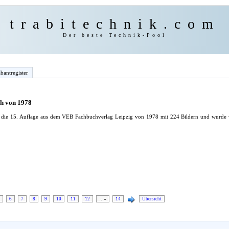
trabitechnik.com
Der beste Technik-Pool
bantregister
h von 1978
um die 15. Auflage aus dem VEB Fachbuchverlag Leipzig von 1978 mit 224 Bildern und wurde
6
7
8
9
10
11
12
…
14
Übersicht