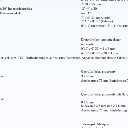
2020 ± 15 mm
ei 20° Innenradeinschlag
-2° 44' ± 30'
differenzwinkel
max.1°
7° ± 0° 30' (unbelastet)
7° 15' ± 0° 30' (belastet)
0° ± 1° (unbelastet) 2° ± 1° (belaste
Dreiecklenker, gummigelagert
unbelastet
0°10' ± 0° 30' = 1 ± 3 mm
4° 30' ± 0° 30' = 28 ± 3 mm
hen sich gem. TGL-Prüfbedingungen auf belastete Fahrzeuge. Angaben über unbelastete Fahrzeu
Querblattfeder, progressiv
gen
9 à 5 mm
Ausfederung 75 mm Einfederung
Querblattfeder, progressiv mit Ha
gen:
8 à 5 mm
8, davon 6 à 5 mm und 2 à 6 mm
Ausfederung 75 mm, Einfederung
Teleskopstoßdämpfer