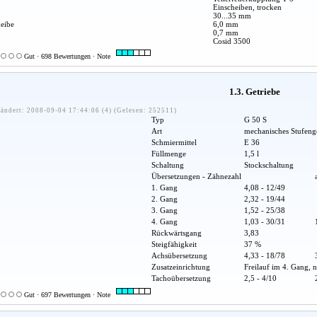
Einscheiben, trocken
30...35 mm
eibe
6,0 mm
0,7 mm
Cosid 3500
Gut · 698 Bewertungen · Note
1.3. Getriebe
ändert: 2008-09-04 17:44:06 (4) (Gelesen: 252511)
Typ
G 50 S
Art
mechanisches Stufenge
Schmiermittel
E 36
Füllmenge
1,5 l
Schaltung
Stockschaltung
Übersetzungen - Zähnezahl
1. Gang
4,08 - 12/49
2. Gang
2,32 - 19/44
3. Gang
1,52 - 25/38
4. Gang
1,03 - 30/31
Rückwärtsgang
3,83
Steigfähigkeit
37 %
Achsübersetzung
4,33 - 18/78
Zusatzeinrichtung
Freilauf im 4. Gang, n
Tachoübersetzung
2,5 - 4/10
Gut · 697 Bewertungen · Note