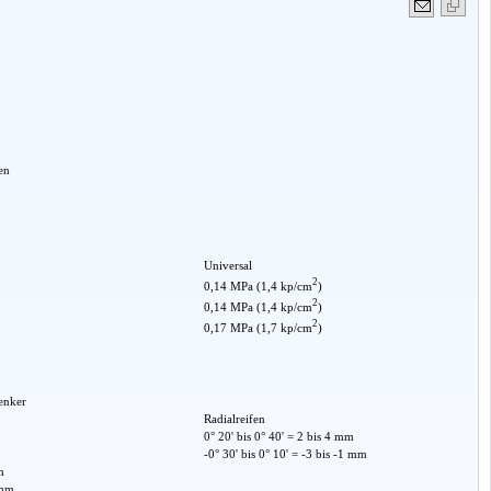
en
Universal
2
0,14 MPa (1,4 kp/cm
)
2
0,14 MPa (1,4 kp/cm
)
2
0,17 MPa (1,7 kp/cm
)
enker
Radialreifen
0° 20' bis 0° 40' = 2 bis 4 mm
-0° 30' bis 0° 10' = -3 bis -1 mm
m
 mm