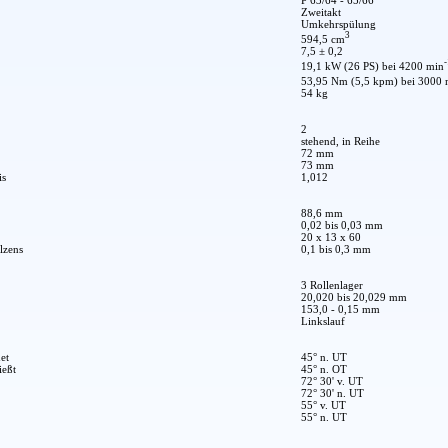
Zweitakt
Umkehrspülung
3
594,5 cm
7,5 ± 0,2
-
19,1 kW (26 PS) bei 4200 min
53,95 Nm (5,5 kpm) bei 3000 
54 kg
2
stehend, in Reihe
72 mm
73 mm
is
1,012
88,6 mm
0,02 bis 0,03 mm
20 x 13 x 60
lzens
0,1 bis 0,3 mm
3 Rollenlager
20,020 bis 20,029 mm
153,0 - 0,15 mm
Linkslauf
et
45° n. UT
ießt
45° n. OT
72° 30' v. UT
72° 30' n. UT
55° v. UT
55° n. UT