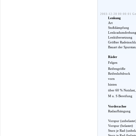
2003-12-28 00:00:01 Ge
Lenkung
Art
Stoßdämpfung
Lenkradumdrehung
Lenkübersetzung
Größter Radeinschl
Bauart der Spurstan
Räder
Felgen
Reifengröße
Reifenluftdruck
vorn
hinten
über 60 % Nutzlast,
M u. S Bereifung
Vorderachse
Radaufhängung
Vorspur (unbelastet
Vorspur (belastet)
Sturz je Rad (unbela
Sturz je Rad (belaste