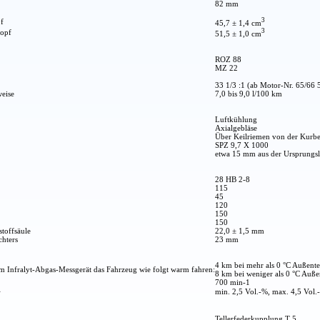
82 mm
3
f
45,7 ± 1,4 cm
3
kopf
51,5 ± 1,0 cm
ROZ 88
MZ 22
33 1/3 :1 (ab Motor-Nr. 65/66 
weise
7,0 bis 9,0 l/100 km
Luftkühlung
Axialgebläse
Über Keilriemen von der Kurbe
SPZ 9,7 X 1000
etwa 15 mm aus der Ursprungsl
28 HB 2-8
115
45
120
150
150
stoffsäule
22,0 ± 1,5 mm
chters
23 mm
4 km bei mehr als 0 °C Außent
m Infralyt-Abgas-Messgerät das Fahrzeug wie folgt warm fahren:
8 km bei weniger als 0 °C Auß
700 min-1
1
min. 2,5 Vol.-%, max. 4,5 Vol.
Tellerfederkupplung T 5