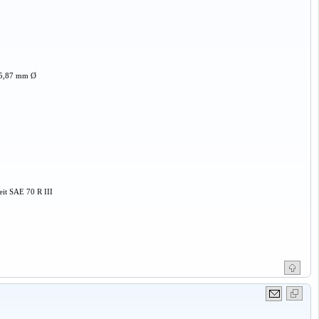
15,87 mm Ø
eit SAE 70 R III