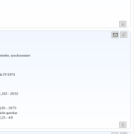
triebe, synchronisiert
ab IV/1974
1,103 - 29/32
3,95 - 19/75
icht sperrbar
2,25 - 4/9