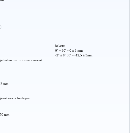
t)
belastet
0° + 30' = 0 ± 3 mm
-2° ± 0° 30' = -12,5 ± 3mm
ge haben nur Informationswert
 75 mm
rtgewebezwischenlagen
 70 mm