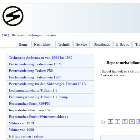
FAQ
·
Reifenempfehlungen
·
Forum
Home
Nachrichten
Technik
Service
Downloads
E-Books
Tra
Technische Änderungen von 1964 bis 1980
Reparaturhandbuc
Betriebsanleitung Trabant von 1959
Betriebsanleitung Trabant P50
Hierbei handelt es sich 
Zwickau verfasst.
Betriebsanleitung Trabant von 1987
Betriebsanleitung für den Kübelwagen Trabant 601A
Bedienungsanleitung Trabant 1.1
Bedienungsanleitung Trabant 1.1 Tramp
Reparaturhandbuch P50/P60
Reparaturhandbuch von 1978
Reparaturhandbuch (Weiterentwicklung)
1
2
3
4
5
Whims von 1979
Whims von 1990
Ich fahre einen Trabant