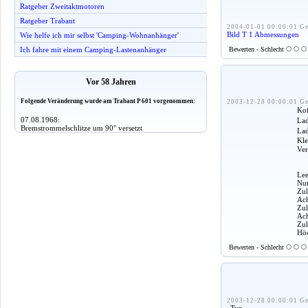
Ratgeber Zweitaktmotoren
Ratgeber Trabant
2004-01-01 00:00:01 Ge
Bild T 1 Abmessungen
Wie helfe ich mir selbst 'Camping-Wohnanhänger'
Bewerten - Schlecht
Ich fahre mit einem Camping-Lastenanhänger
Vor 58 Jahren
Folgende Veränderung wurde am Trabant P 601 vorgenommen:
2003-12-28 00:00:01 Ge
Ko
07.08.1968:
Lad
Bremstrommelschlitze um 90° versetzt
Lad
Kle
Ver
Lee
Nu
Zul
Ach
Zul
Ach
Zul
Höc
Bewerten - Schlecht
2003-12-28 00:00:01 Ge
Typ