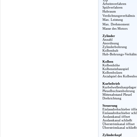
Arbeitsverfahren
Spülverfahren
Hubraum
Verdichtungsverhältnis
Max. Leistung
Max. Drehmoment
Masse des Motors
Zylinder
Anzahl
Anordnung
Zylinderbohrung
Kolbenhub
Hub-Bohrungs-Verhältn
Kolben
Kolbenhöhe
Kolbeneinbauspiel
Kolbenbolzen
Axialspiel des Kolbenbo
Kurbeltrieb
Kurbelwellenhauptlager
Pleuelbuchsenbohrung
Mittenabstand Pleuel
Drehrichtung
Steuerung
Einlassdrehschieber öffn
Einlassdrehschieber schl
Auslasskanal öffnet
Auslasskanal schließt
Überströmkanal öffnet
Überströmkanal schließt
Zylinderkopf