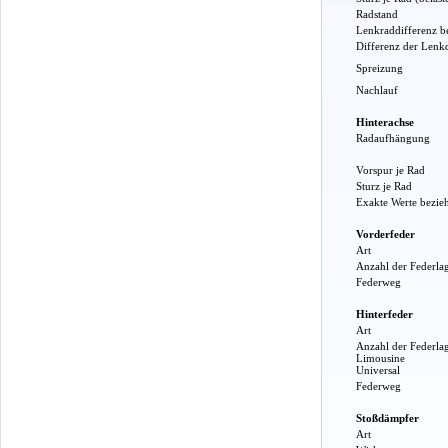
Radstand
Lenkraddifferenz b
Differenz der Lenk
Spreizung
Nachlauf
Hinterachse
Radaufhängung
Vorspur je Rad
Sturz je Rad
Exakte Werte bezie
Vorderfeder
Art
Anzahl der Federla
Federweg
Hinterfeder
Art
Anzahl der Federla
Limousine
Universal
Federweg
Stoßdämpfer
Art