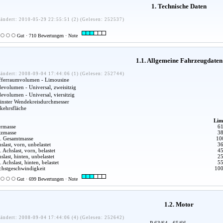
1. Technische Daten
ändert: 2010-05-29 22:55:51 (2) (Gelesen: 252537)
Gut · 710 Bewertungen · Note
1.1. Allgemeine Fahrzeugdaten
ändert: 2008-09-04 17:44:06 (1) (Gelesen: 252744)
fferraumvolumen - Limousine
evolumen - Universal, zweisitzig
evolumen - Universal, viersitzig
inster Wendekreisdurchmesser
kehrsfläche
Lim
rmasse
61
tzmasse
38
. Gesamtmasse
10
slast, vorn, unbelastet
36
. Achslast, vorn, belastet
45
slast, hinten, unbelastet
25
. Achslast, hinten, belastet
55
hstgeschwindigkeit
100
Gut · 699 Bewertungen · Note
1.2. Motor
ändert: 2008-09-04 17:44:06 (4) (Gelesen: 252642)
P 63/64 - 65/66