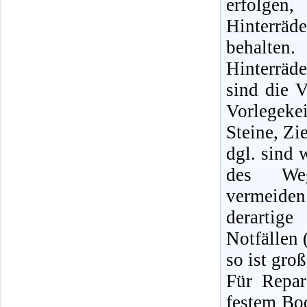
erfolge
Hinterräd
behalte
Hinterrä
sind die V
Vorlegeke
Steine, Zi
dgl. sind 
des Weg
vermeid
derartige
Notfällen 
so ist gro
Für Repa
festem Bod