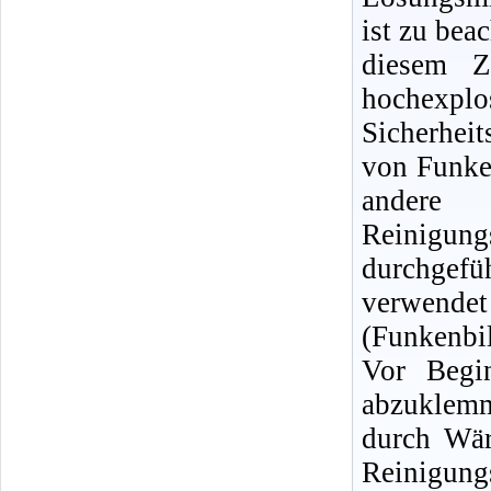
ist zu bea
diesem Z
hochexpl
Sicherhei
von Funke
andere
Reinigun
durchgef
verwendet
(Funkenbi
Vor Begin
abzuklemm
durch Wär
Reinigu