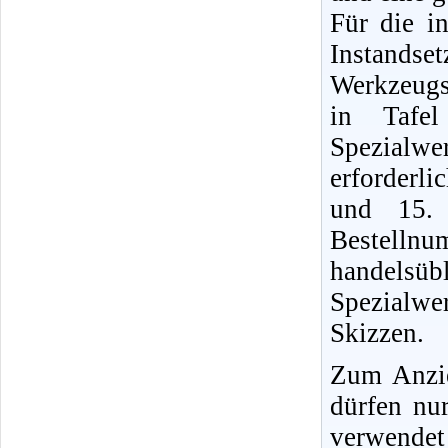
Für die i
Instands
Werkzeugs
in Tafel
Spezialwe
erforderli
und 15. 
Bestellnu
handels
Spezialwe
Skizzen.
Zum Anzi
dürfen nu
verwendet