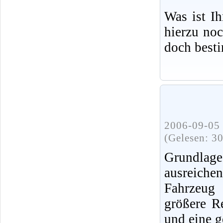
Was ist I
hierzu no
doch best
2006-09-05 
(Gelesen: 3
Grundlag
ausreiche
Fahrzeug 
größere R
und eine g