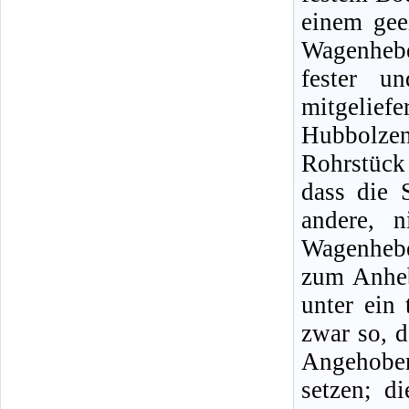
einem gee
Wagenheb
fester u
mitgeliefe
Hubbolze
Rohrstück
dass die 
andere, n
Wagenhebe
zum Anheb
unter ein 
zwar so, d
Angehobe
setzen; d