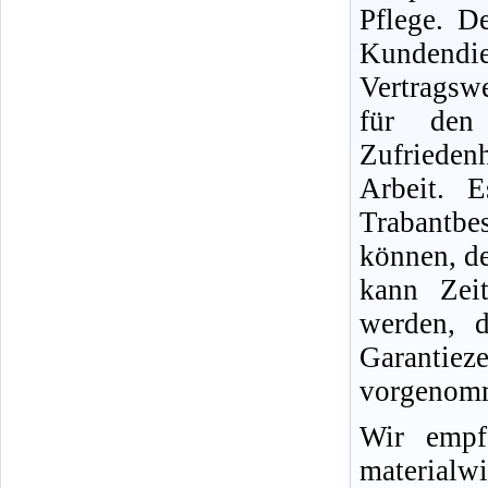
Pflege. D
Kundend
Vertragswe
für den
Zufriedenh
Arbeit. 
Trabantb
können, d
kann Zei
werden, d
Garantie
vorgenomm
Wir empf
materialwi