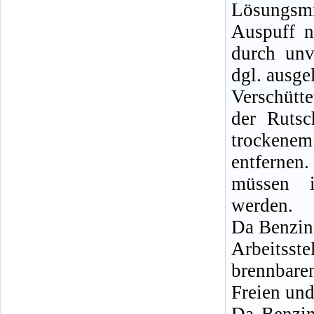
Lösungsm
Auspuff n
durch unv
dgl. ausge
Verschütt
der Rutsc
trockenem
entferne
müssen i
werden.
Da Benzin
Arbeitsste
brennbare
Freien und
Da Benzin