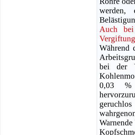
Rohre oder
werden, 
Belästigun
Auch bei
Vergiftun
Während d
Arbeitsgr
bei der 
Kohlenmon
0,03 %
hervorzu
geruchl
wahrgeno
Warnende 
Kopfschm