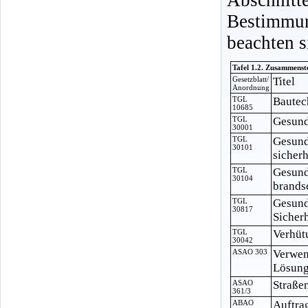
Bestimmu
beachten s
Tafel 1.2. Zusammenst
Gesetzblatt/
Titel
Anordnung
TGL
Bautec
10685
TGL
Gesund
30001
TGL
Gesund
30101
sicher
TGL
Gesund
30104
brands
TGL
Gesund
30817
Sicher
TGL
Verhüt
30042
ASAO 303
Verwen
Lösung
ASAO
Straße
361/3
ABAO
Auftra