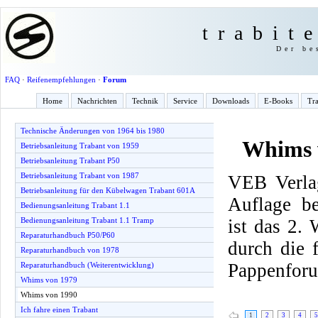
trabit
Der be
FAQ
·
Reifenempfehlungen
·
Forum
Home
Nachrichten
Technik
Service
Downloads
E-Books
Tra
Technische Änderungen von 1964 bis 1980
Whims 
Betriebsanleitung Trabant von 1959
Betriebsanleitung Trabant P50
Betriebsanleitung Trabant von 1987
VEB Verlag
Betriebsanleitung für den Kübelwagen Trabant 601A
Auflage be
Bedienungsanleitung Trabant 1.1
ist das 2.
Bedienungsanleitung Trabant 1.1 Tramp
Reparaturhandbuch P50/P60
durch die
Reparaturhandbuch von 1978
Pappenfor
Reparaturhandbuch (Weiterentwicklung)
Whims von 1979
Whims von 1990
Ich fahre einen Trabant
1
2
3
4
5