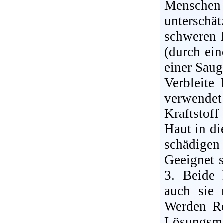
Mensche
unterschä
schweren E
(durch ei
einer Sau
Verbleite
verwende
Kraftstof
Haut in di
schädigen
Geeignet 
3. Beide 
auch sie 
Werden Re
Lösungsmi