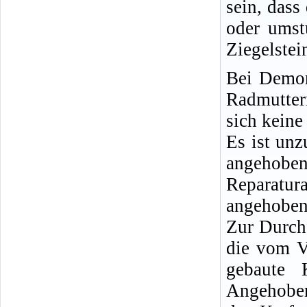
sein, dass
oder umst
Ziegelstei
Bei Demon
Radmutter
sich keine
Es ist un
angeho
Reparatu
angehobene
Zur Durch
die vom V
gebaute 
Angehoben