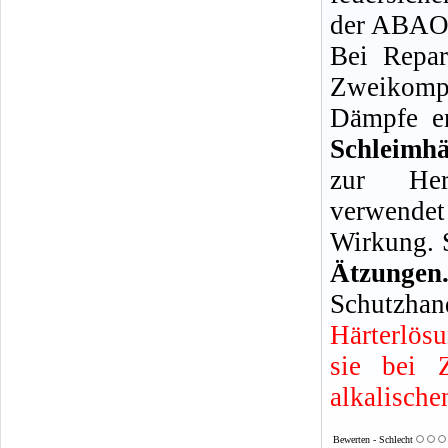
der ABAO 
Bei Repar
Zweikompo
Dämpfe en
Schleimh
zur Her
verwendet
Wirkung. 
Ätzun
Schutzhan
Härterlös
sie bei 
alkalische
Bewerten - Schlecht