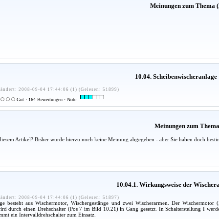
Meinungen zum Thema (
10.04. Scheibenwischeranlage
ändert: 2008-09-04 17:44:06 (1) (Gelesen: 51899)
Gut · 164 Bewertungen · Note
Meinungen zum Them
diesem Artikel? Bisher wurde hierzu noch keine Meinung abgegeben - aber Sie haben doch besti
10.04.1. Wirkungsweise der Wischer
ändert: 2008-09-04 17:44:06 (1) (Gelesen: 51897)
ge besteht aus Wischermotor, Wischergestänge und zwei Wischerarmen. Der Wischermotor (B
rd durch einen Drehschalter (Pos 7 im Bild 10.21) in Gang gesetzt. In Schalterstellung I wer
mmt ein Intervalldrehschalter zum Einsatz.