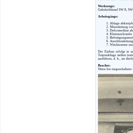
Werkzeuge:
Gabelschlüssel SW 8, SW
Arbeitsgänge:
Ablage abknöpfe
Minusleitung vo
Defrosterdüse a
Klemmschraube d
Befestigungsmutt
Anschlussleitun
Wischerarme und
Der Einbau erfolgt in u
Totpunktlage stellen (e
ausführen, d. h., sie dü
Beachte:
Wenn bei eingeschalteter 