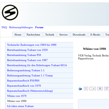
FAQ
·
Reifenempfehlungen
·
Forum
Home
Nachrichten
Technik
Service
Downloads
E-Books
Tra
Technische Änderungen von 1964 bis 1980
Whims von 1990
Betriebsanleitung Trabant von 1959
Betriebsanleitung Trabant P50
VEB Verlag Technik Berlin 
Pappenforum.
Betriebsanleitung Trabant von 1987
Betriebsanleitung für den Kübelwagen Trabant 601A
Bedienungsanleitung Trabant 1.1
Bedienungsanleitung Trabant 1.1 Tramp
Reparaturhandbuch P50/P60
Reparaturhandbuch von 1978
1
…
16
17
Reparaturhandbuch (Weiterentwicklung)
Whims von 1979
Whims von 1990
Ich fahre einen Trabant