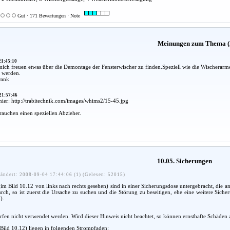
Gut · 171 Bewertungen · Note
Meinungen zum Thema (
21:45:10
ich freuen etwas über die Demontage der Fensterwischer zu finden.Speziell wie die Wischerarm
 werden.
Dank
21:57:46
hier: http://trabitechnik.com/images/whims2/15-45.jpg
uchen einen speziellen Abzieher.
10.05. Sicherungen
ändert: 2008-09-04 17:44:06 (1) (Gelesen: 52015)
im Bild 10.12 von links nach rechts gesehen) sind in einer Sicherungsdose untergebracht, die an 
rch, so ist zuerst die Ursache zu suchen und die Störung zu beseitigen, ehe eine weitere Siche
).
fen nicht verwendet werden. Wird dieser Hinweis nicht beachtet, so können ernsthafte Schäden an
(Bild 10.12) liegen in folgenden Strompfaden: