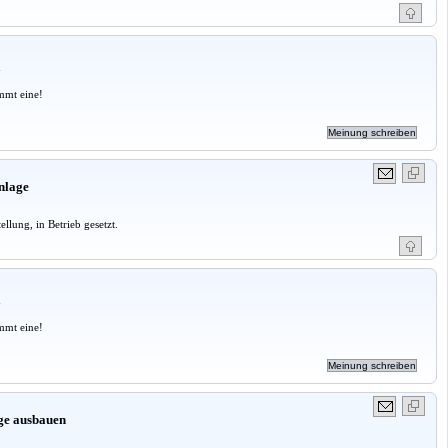
a
mmt eine!
nlage
llung, in Betrieb gesetzt.
a
mmt eine!
ge ausbauen