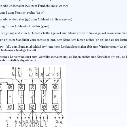
n Abblendschalter (ws) zum Fernlicht links (ws-sw)
ung 1 zum Fernlicht rechts (ws-rt)
n Abblendschalter (ge) zum Abblendlicht links (ge-sw)
ung 3 zum Abblendlicht rechts (ge-rt)
12 (gr-sw) und vom Lichtdrehschalter (gr-sw) zum Standlicht vorn links (gr-sw) sowie zum Stand
(gr-gn) zum Standlicht vorn rechts (gr-gn), dem Standlicht hinten rechts (gr-gn) und zu der In
(sw—bl), dem Zündanlaßschloß (sw) und vom Lenksäulenschalter (bl) zum Wischermotor (sw-rt), 
Scheibenwaschanlage (sw-rt)
(Leitungs-Lötverbindung) zum Warnblinkschalter (rt), zu Innenleuchte und Steckdose (rt-gn), zu
da zusätzlich abgesichert).