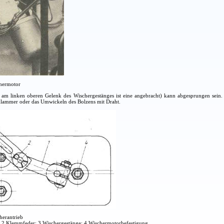
chermotor
am linken oberen Gelenk des Wischergestänges ist eine angebracht) kann abgesprungen sein. 
ammer oder das Umwickeln des Bolzens mit Draht.
herantrieb
); 2 Klemmfeder; 3 Wischergestänge; 4 Wischermotorbefestigung