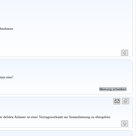
 abnehmen.
a
mmt eine!
r defekte Anlasser ist einer Vertragswerkstatt zur Instandsetzung zu übergeben.