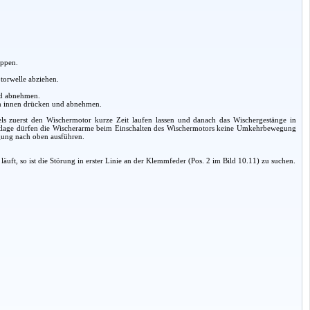
ippen.
torwelle abziehen.
nd abnehmen.
ch innen drücken und abnehmen.
s zuerst den Wischermotor kurze Zeit laufen lassen und danach das Wischergestänge in
unktlage dürfen die Wischerarme beim Einschalten des Wischermotors keine Umkehrbewegung
egung nach oben ausführen.
uft, so ist die Störung in erster Linie an der Klemmfeder (Pos. 2 im Bild 10.11) zu suchen.