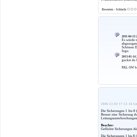
Bewerten - Schlecht
2011-04-13 
Es würde m
abgezogen
Schönen 
Ingo.
2013-01-14 
guckst du 
PAL-SW bra
2006-12-02 17:12:16 Ge
Die Sicherungen 1 bis 8 (
Brennt eine Sicherung du
Leitungsunterbrechungen
Beachte:
Geflickte Sicherungen dür
Die Sicherungen 1 bis 8 