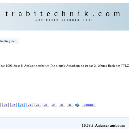
trabitechnik.com
Der beste Technik-Pool
bantregister
hat 1990 diese 8. Auflage bearbeitet. Die digitale Aufarbeitung ist das 2. Whims-Buch des TT
18
19
20
21
22
23
24
25
26
Übersicht
10.03.3. Anlasser ausbauen