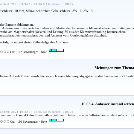
ändert: 2008-09-04 17:44:06 (1) (Gelesen: 51968)
ftschlüssel 10 mm, Schraubendreher, Gabelschlüssel SW 10, SW 13.
 der Batterie abklemmen.
 Anlasseranschluss zurückschieben und Mutter der Anlasseranschlüsse abschrauben, Leitungen
raube am Magnetschalter lockern und Leitung 50 aus der Klemmverbindung herausziehen.
gungsschrauben herausschrauben und Anlasser vom Getriebegehäuse abziehen.
 erfolgt in umgekehrter Reihenfolge des Ausbaues.
Gut · 162 Bewertungen · Note
Meinungen zum Them
diesem Artikel? Bisher wurde hierzu noch keine Meinung abgegeben - aber Sie haben doch besti
10.03.4. Anlasser instand setzen
ändert: 2021-10-22 17:34:05 (2) (Gelesen: 51970)
werden im Handel keine Ersatzteile angeboten. Deshalb ist eine Selbstreparatur nicht möglich. De
Gut · 156 Bewertungen · Note