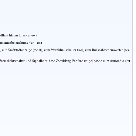
licht hinten links (gr-sw)
strumentenbeleuchtung (gr—gn)
zur Kraftstoffanzeige (sw-rt), zum Warnblinkschalter (sw), zum Rückfahrscheinwerfer (ws-
 Bremslichtschalter und Signalhorn bzw. Zweiklang-Fanfare (rt-ge) sowie zum Autoradio (rt)