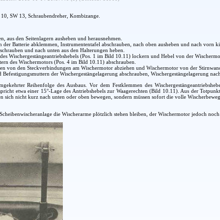
 10, SW 13, Schraubendreher, Kombizange.
n, aus den Seitenlagern ausheben und herausnehmen.
n der Batterie abklemmen, Instrumententafel abschrauben, nach oben ausheben und nach vorn k
bschrauben und nach unten aus den Halterungen heben.
es Wischergestängeantriebshebels (Pos. 1 im Bild 10.11) lockern und Hebel von der Wischermo
ern des Wischermotors (Pos. 4 im Bild 10.11) abschrauben.
gen von den Steckverbindungen am Wischermotor abziehen und Wischermotor von der Stirnwa
 Befestigungsmuttern der Wischergestängelagerung abschrauben, Wischergestängelagerung na
mgekehrter Reihenfolge des Ausbaus. Vor dem Festklemmen des Wischergestängeantriebshebel
ntspricht etwa einer 15°-Lage des Antriebshebels zur Waagerechten (Bild 10.11). Aus der Totp
rfen sich nicht kurz nach unten oder oben bewegen, sondern müssen sofort die volle Wischerbew
Scheibenwischeranlage die Wischerarme plötzlich stehen bleiben, der Wischermotor jedoch noch lä