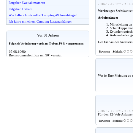
Ratgeber Zweitaktmotoren
2006-12-02 17:12:16 Ge
Ratgeber Trabant
Werkzeuge:
Sechskantsti
Wie helfe ich mir selbst 'Camping-Wohnanhänger'
Arbeitsgänge:
Ich fahre mit einem Camping-Lastenanhänger
Minusleitung an
Schutzkappe vom
Zylinderkopfsch
Anlasserbefesti
Vor 58 Jahren
Der Einbau des Anlassers
Folgende Veränderung wurde am Trabant P 601 vorgenommen:
07.08.1968:
Bewerten - Schlecht
Bremstrommelschlitze um 90° versetzt
Was ist Ihre Meinung zu 
2006-12-02 17:12:16 Ge
Für den 12-Volt-Anlasser 
Bewerten - Schlecht