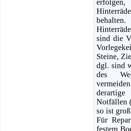
erfolge
Hinterräd
behalte
Hinterrä
sind die V
Vorlegeke
Steine, Zi
dgl. sind 
des Weg
vermeid
derartige
Notfällen 
so ist gro
Für Repa
festem Bod