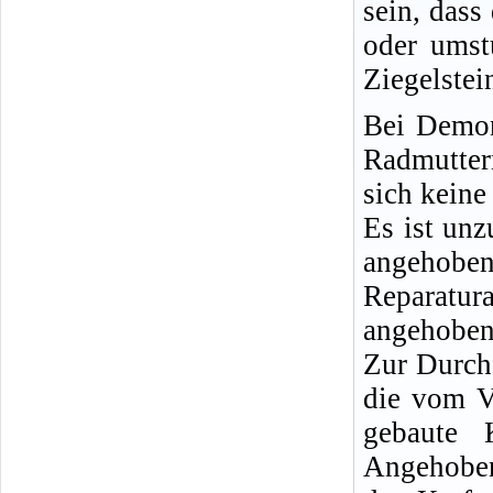
sein, dass
oder umst
Ziegelstei
Bei Demon
Radmutter
sich keine
Es ist un
angeho
Reparatu
angehobene
Zur Durch
die vom V
gebaute 
Angehoben