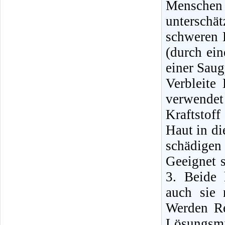
Mensche
unterschä
schweren E
(durch ei
einer Sau
Verbleite
verwende
Kraftstof
Haut in di
schädigen
Geeignet 
3. Beide 
auch sie 
Werden Re
Lösungsmi