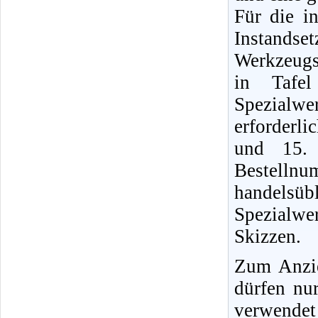
Für die i
Instands
Werkzeugs
in Tafel
Spezialwe
erforderli
und 15. 
Bestellnu
handels
Spezialwe
Skizzen.
Zum Anzi
dürfen nu
verwendet