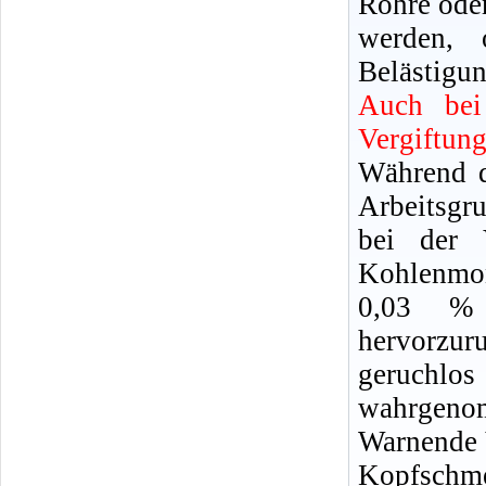
Rohre oder
werden, 
Belästigun
Auch bei
Vergiftun
Während d
Arbeitsgr
bei der 
Kohlenmon
0,03 %
hervorzu
geruchl
wahrgeno
Warnende 
Kopfschm