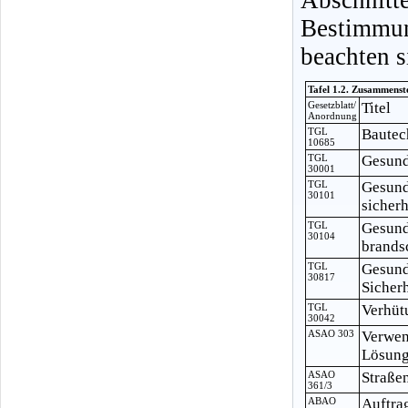
Bestimmu
beachten s
Tafel 1.2. Zusammenst
Gesetzblatt/
Titel
Anordnung
TGL
Bautec
10685
TGL
Gesund
30001
TGL
Gesund
30101
sicher
TGL
Gesund
30104
brands
TGL
Gesund
30817
Sicher
TGL
Verhüt
30042
ASAO 303
Verwen
Lösung
ASAO
Straße
361/3
ABAO
Auftra