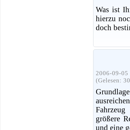
Was ist I
hierzu no
doch best
2006-09-05 
(Gelesen: 3
Grundlag
ausreiche
Fahrzeug 
größere R
und eine g