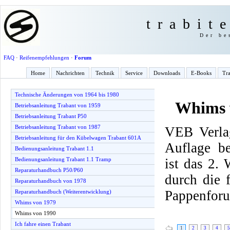
trabit
Der be
FAQ
·
Reifenempfehlungen
·
Forum
Home
Nachrichten
Technik
Service
Downloads
E-Books
Tra
Technische Änderungen von 1964 bis 1980
Whims 
Betriebsanleitung Trabant von 1959
Betriebsanleitung Trabant P50
Betriebsanleitung Trabant von 1987
VEB Verlag
Betriebsanleitung für den Kübelwagen Trabant 601A
Auflage be
Bedienungsanleitung Trabant 1.1
ist das 2.
Bedienungsanleitung Trabant 1.1 Tramp
Reparaturhandbuch P50/P60
durch die
Reparaturhandbuch von 1978
Pappenfor
Reparaturhandbuch (Weiterentwicklung)
Whims von 1979
Whims von 1990
Ich fahre einen Trabant
1
2
3
4
5