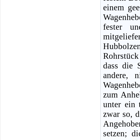
einem gee
Wagenheb
fester u
mitgeliefe
Hubbolze
Rohrstück
dass die 
andere, n
Wagenhebe
zum Anheb
unter ein 
zwar so, d
Angehobe
setzen; d