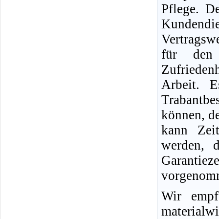
Pflege. D
Kundend
Vertragswe
für den
Zufriedenh
Arbeit. 
Trabantb
können, d
kann Zei
werden, d
Garantie
vorgenomm
Wir empf
materialwi