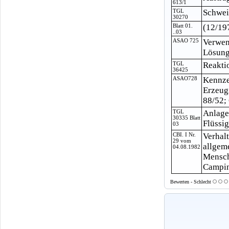
613/1
TGL
Schwei
30270
Blatt 01.
(12/19
..03
ASAO 725
Verwen
Lösungs
TGL
Reakti
36425
ASAO728
Kennze
Erzeug
88/52;
TGL
Anlage
30335 Blatt
Flüssi
03
CBI. I Nr.
Verhal
29 vom
allgem
04.08.1982
Mensch
Camping
Bewerten - Schlecht