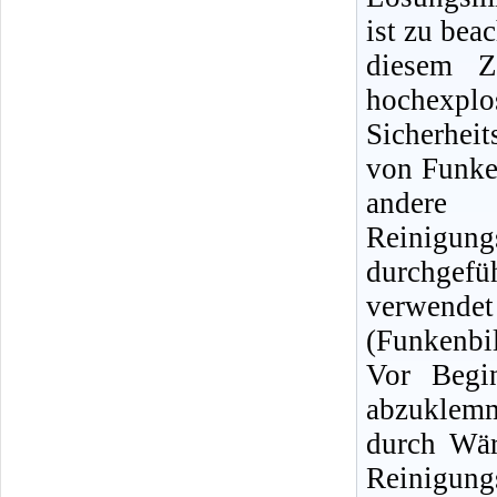
ist zu bea
diesem Z
hochexpl
Sicherhei
von Funke
andere
Reinigun
durchgef
verwendet
(Funkenbi
Vor Begin
abzuklemm
durch Wär
Reinigu