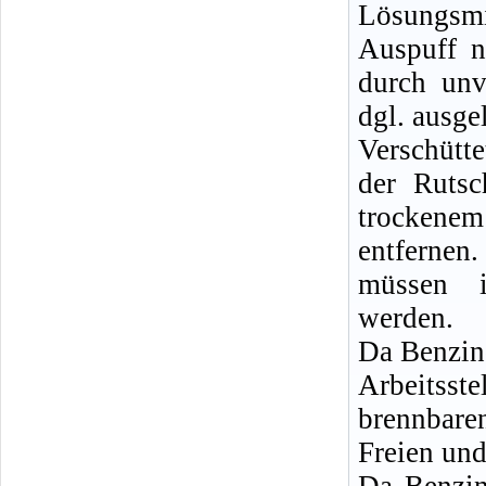
Lösungsm
Auspuff n
durch unv
dgl. ausge
Verschütt
der Rutsc
trockenem
entferne
müssen i
werden.
Da Benzin
Arbeitsste
brennbare
Freien und
Da Benzin