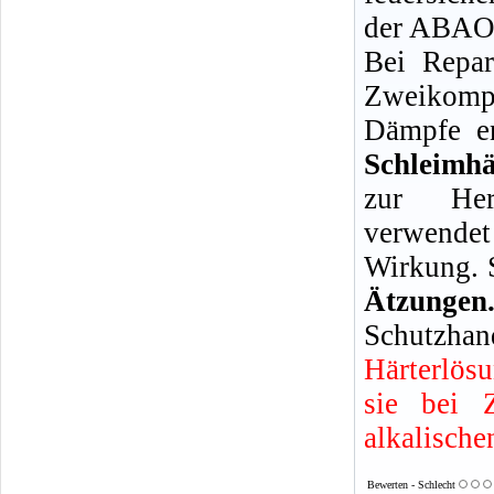
der ABAO 
Bei Repar
Zweikompo
Dämpfe en
Schleimh
zur Her
verwendet
Wirkung. 
Ätzun
Schutzhan
Härterlös
sie bei 
alkalische
Bewerten - Schlecht