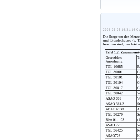
2006-09-05 14:31:14 Ge
Die Sorge um den Mensche
und Brandschutzes (s. T
beachten sind, beschriebe
Tafel 1.2. Zusammenst
Gesetzblatt/
Ti
Anordnung
TGL 10685
B
TGL 30001
G
TGL 30101
G
TGL 30104
G
TGL 30817
G
TGL 30042
V
ASAO 303
V
ASAO 361/3
S
ABAO 613/1
A
TGL 30270
S
Blatt 01. ..03
(
ASAO 725
V
TGL 36425
R
ASAO728
K