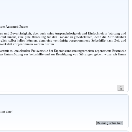
kauer Automobilbauer.
gen und Zuverlässigkeit, aber auch seine Anspruchslosigkeit und Einfachheit in Wartung und
auf hinaus, eine gute Betreuung für den Trabant zu gewährleisten, denn die Zufriedenheit
möglich selbst helfen können, denn eine vernünftig vorgenommene Selbsthilfe kann Zeit und
agswerkstatt vorgenommen werden dürfen.
ntie zu erzielenden Preisvorteile bei Eigeninstandsetzungsarbeiten regenerierte Ersatzteile
ige Unterstützung zur Selbsthilfe und zur Beseitigung von Störungen geben, wozu wir Ihnen
a
mmt eine!