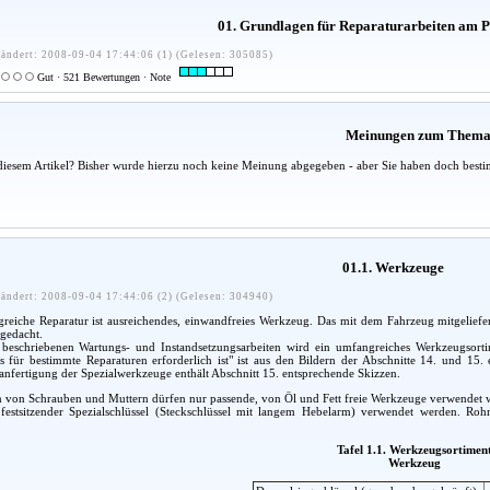
01. Grundlagen für Reparaturarbeiten am
ändert: 2008-09-04 17:44:06 (1) (Gelesen: 305085)
Gut · 521 Bewertungen · Note
Meinungen zum Them
diesem Artikel? Bisher wurde hierzu noch keine Meinung abgegeben - aber Sie haben doch besti
01.1. Werkzeuge
ändert: 2008-09-04 17:44:06 (2) (Gelesen: 304940)
greiche Reparatur ist ausreichendes, einwandfreies Werkzeug. Das mit dem Fahrzeug mitgeliefe
 gedacht.
beschriebenen Wartungs- und Instandsetzungsarbeiten wird ein umfangreiches Werkzeugsorti
 für bestimmte Reparaturen erforderlich ist" ist aus den Bildern der Abschnitte 14. und 15.
anfertigung der Spezialwerkzeuge enthält Abschnitt 15. entsprechende Skizzen.
von Schrauben und Muttern dürfen nur passende, von Öl und Fett freie Werkzeuge verwendet w
 festsitzender Spezialschlüssel (Steckschlüssel mit langem Hebelarm) verwendet werden. Ro
Tafel 1.1. Werkzeugsortimen
Werkzeug