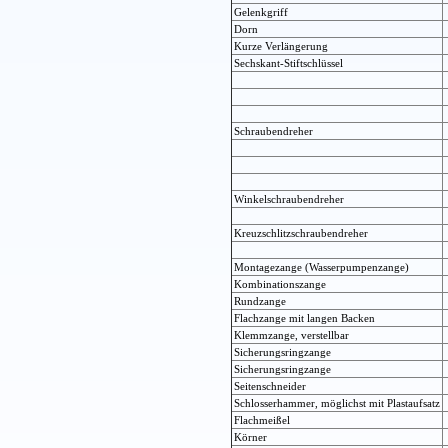
Gelenkgriff
Dorn
Kurze Verlängerung
Sechskant-Stiftschlüssel
Schraubendreher
Winkelschraubendreher
Kreuzschlitzschraubendreher
Montagezange (Wasserpumpenzange)
Kombinationszange
Rundzange
Flachzange mit langen Backen
Klemmzange, verstellbar
Sicherungsringzange
Sicherungsringzange
Seitenschneider
Schlosserhammer, möglichst mit Plastaufsatz
Flachmeißel
Körner