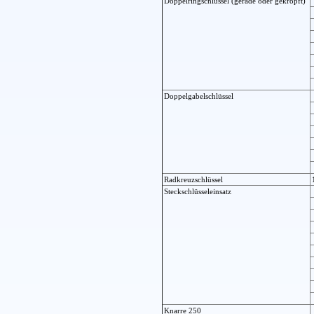
Doppelringschlüssel (gerade oder gekröpft)
Doppelgabelschlüssel
Radkreuzschlüssel
Steckschlüsseleinsatz
Knarre 250