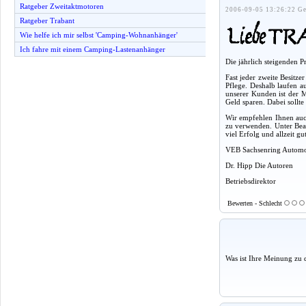
Ratgeber Zweitaktmotoren
2006-09-05 13:26:22 Ge
Ratgeber Trabant
Wie helfe ich mir selbst 'Camping-Wohnanhänger'
Ich fahre mit einem Camping-Lastenanhänger
Die jährlich steigenden 
Fast jeder zweite Besitz
Pflege. Deshalb laufen a
unserer Kunden ist der M
Geld sparen. Dabei sollt
Wir empfehlen Ihnen auch
zu verwenden. Unter Beac
viel Erfolg und allzeit g
VEB Sachsenring Autom
Dr. Hipp Die Autoren
Betriebsdirektor
Bewerten - Schlecht
Was ist Ihre Meinung zu 