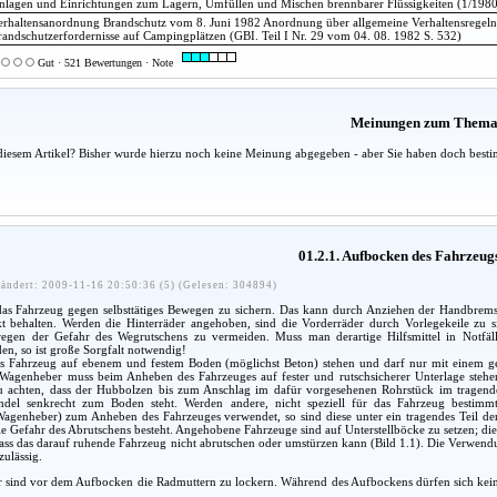
nlagen und Einrichtungen zum Lagern, Umfüllen und Mischen brennbarer Flüssigkeiten (1/1980
erhaltensanordnung Brandschutz vom 8. Juni 1982 Anordnung über allgemeine Verhaltensregel
randschutzerfordernisse auf Campingplätzen (GBI. Teil I Nr. 29 vom 04. 08. 1982 S. 532)
Gut · 521 Bewertungen · Note
Meinungen zum Them
diesem Artikel? Bisher wurde hierzu noch keine Meinung abgegeben - aber Sie haben doch besti
01.2.1. Aufbocken des Fahrzeug
ändert: 2009-11-16 20:50:36 (5) (Gelesen: 304894)
as Fahrzeug gegen selbsttätiges Bewegen zu sichern. Das kann durch Anziehen der Handbremse
t behalten. Werden die Hinterräder angehoben, sind die Vorderräder durch Vorlegekeile zu sic
wegen der Gefahr des Wegrutschens zu vermeiden. Muss man derartige Hilfsmittel in Notfäl
n, so ist große Sorgfalt notwendig!
s Fahrzeug auf ebenem und festem Boden (möglichst Beton) stehen und darf nur mit einem 
agenheber muss beim Anheben des Fahrzeuges auf fester und rutschsicherer Unterlage stehen
u achten, dass der Hubbolzen bis zum Anschlag im dafür vorgesehenen Rohrstück im tragende
indel senkrecht zum Boden steht. Werden andere, nicht speziell für das Fahrzeug bestimm
agenheber) zum Anheben des Fahrzeuges verwendet, so sind diese unter ein tragendes Teil der
ie Gefahr des Abrutschens besteht. Angehobene Fahrzeuge sind auf Unterstellböcke zu setzen; die
 dass das darauf ruhende Fahrzeug nicht abrutschen oder umstürzen kann (Bild 1.1). Die Verwend
zulässig.
 sind vor dem Aufbocken die Radmuttern zu lockern. Während des Aufbockens dürfen sich kei