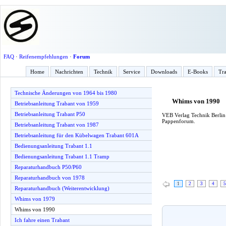
FAQ
·
Reifenempfehlungen
·
Forum
Home
Nachrichten
Technik
Service
Downloads
E-Books
Tra
Technische Änderungen von 1964 bis 1980
Whims von 1990
Betriebsanleitung Trabant von 1959
Betriebsanleitung Trabant P50
VEB Verlag Technik Berlin 
Pappenforum.
Betriebsanleitung Trabant von 1987
Betriebsanleitung für den Kübelwagen Trabant 601A
Bedienungsanleitung Trabant 1.1
Bedienungsanleitung Trabant 1.1 Tramp
Reparaturhandbuch P50/P60
Reparaturhandbuch von 1978
1
2
3
4
5
Reparaturhandbuch (Weiterentwicklung)
Whims von 1979
Whims von 1990
Ich fahre einen Trabant