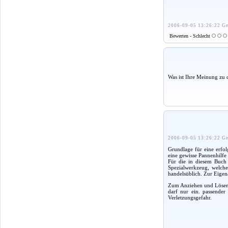
2006-09-05 13:26:22 Ge
Bewerten - Schlecht
Was ist Ihre Meinung zu 
2006-09-05 13:26:22 Ge
Grundlage für eine erfol
eine gewisse Pannenhilfe
Für die in diesem Buch 
Spezialwerkzeug, welches
handelsüblich. Zur Eigen
Zum Anziehen und Lösen 
darf nur ein. passender
Verletzungsgefahr.