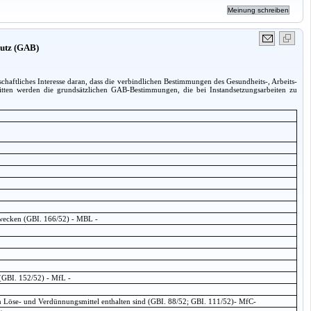
hutz (GAB)
haftliches Interesse daran, dass die verbindlichen Bestimmungen des Gesundheits-, Arbeits-
nitten werden die grundsätzlichen GAB-Bestimmungen, die bei Instandsetzungsarbeiten zu
zwecken (GBI. 166/52) - MBL -
 (GBI. 152/52) - MfL -
 Löse- und Verdünnungsmittel enthalten sind (GBI. 88/52; GBI. 111/52)- MfC-