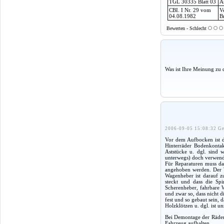
TGL 30335 Blatt 03
A
CBI. I Nr. 29 vom
V
04.08.1982
B
Bewerten - Schlecht
Was ist Ihre Meinung zu 
2006-09-05 15:08:32 Ge
Vor dem Aufbocken ist d
Hinterräder Bodenkontak
Aststücke u. dgl. sind 
unterwegs) doch verwende
Für Reparaturen muss da
angehoben werden. Der W
Wagenheber ist darauf z
steckt und dass die Sp
Scherenheber, fahrbare W
und zwar so, dass nicht d
fest und so gebaut sein,
Holzklötzen u. dgl. ist un
Bei Demontage der Räder
Fahrzeug aufhalten.