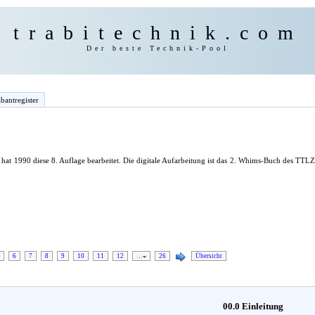
trabitechnik.com
Der beste Technik-Pool
bantregister
hat 1990 diese 8. Auflage bearbeitet. Die digitale Aufarbeitung ist das 2. Whims-Buch des TT
6
7
8
9
10
11
12
…
26
Übersicht
00.0 Einleitung