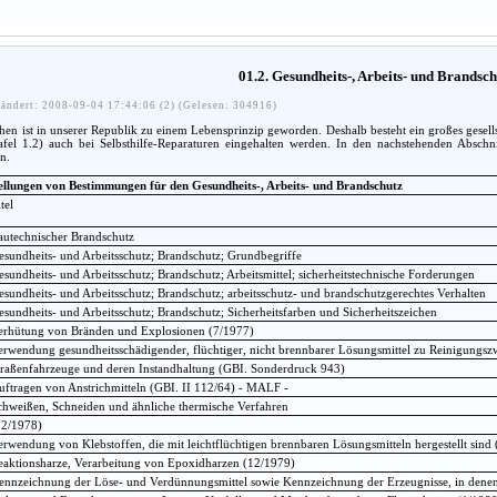
01.2. Gesundheits-, Arbeits- und Brandsc
ändert: 2008-09-04 17:44:06 (2) (Gelesen: 304916)
n ist in unserer Republik zu einem Lebensprinzip geworden. Deshalb besteht ein großes gesellsc
afel 1.2) auch bei Selbsthilfe-Reparaturen eingehalten werden. In den nachstehenden Absch
n.
ellungen von Bestimmungen für den Gesundheits-, Arbeits- und Brandschutz
tel
autechnischer Brandschutz
esundheits- und Arbeitsschutz; Brandschutz; Grundbegriffe
esundheits- und Arbeitsschutz; Brandschutz; Arbeitsmittel; sicherheitstechnische Forderungen
esundheits- und Arbeitsschutz; Brandschutz; arbeitsschutz- und brandschutzgerechtes Verhalten
esundheits- und Arbeitsschutz; Brandschutz; Sicherheitsfarben und Sicherheitszeichen
erhütung von Bränden und Explosionen (7/1977)
erwendung gesundheitsschädigender, flüchtiger, nicht brennbarer Lösungsmittel zu Reinigungs
traßenfahrzeuge und deren Instandhaltung (GBI. Sonderdruck 943)
uftragen von Anstrichmitteln (GBI. II 112/64) - MALF -
chweißen, Schneiden und ähnliche thermische Verfahren
12/1978)
erwendung von Klebstoffen, die mit leichtflüchtigen brennbaren Lösungsmitteln hergestellt sind
eaktionsharze, Verarbeitung von Epoxidharzen (12/1979)
ennzeichnung der Löse- und Verdünnungsmittel sowie Kennzeichnung der Erzeugnisse, in denen