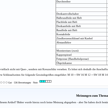
Durchtreiber
Dreikantvollschaber
Halbrundfeile mit Heft
Flachfeile mit Heft
Dreikantfeile mit Heft
Rundfeile mit Heft
Kontaktfeile
Zündkerzenschlüssel mit Knebel
Abstandlehre
Montiereisen (zwei)
Kappenpinsel
Fettpresse (Handhebelpresse)
Ölspritzkanne
vielfach nicht mit Quer-, sondern mit Kreuzschlitz versehen. Es lohnt sich deshalb die Anschaf
te Schlüsselweiten für folgende Gewindegrößen eingeführt: M 10 = SW 16 M 12 = SW 18 M 1
Gut · 536 Bewertungen · Note
Meinungen zum Them
diesem Artikel? Bisher wurde hierzu noch keine Meinung abgegeben - aber Sie haben doch besti