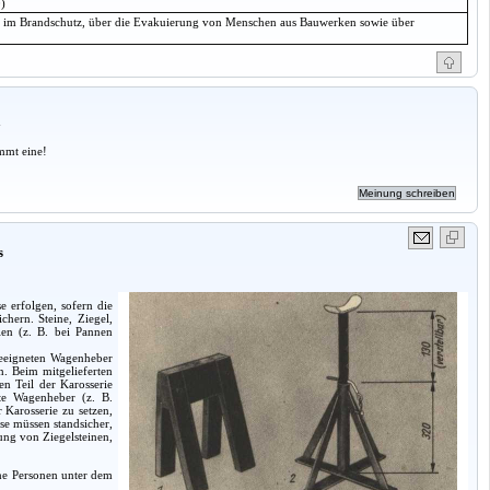
)
n im Brandschutz, über die Evakuierung von Menschen aus Bauwerken sowie über
a
mmt eine!
s
 erfolgen, sofern die
hern. Steine, Ziegel,
len (z. B. bei Pannen
geeigneten Wagenheber
. Beim mitgelieferten
n Teil der Karosserie
te Wagenheber (z. B.
 Karosserie zu setzen,
se müssen standsicher,
ung von Ziegelsteinen,
ne Personen unter dem