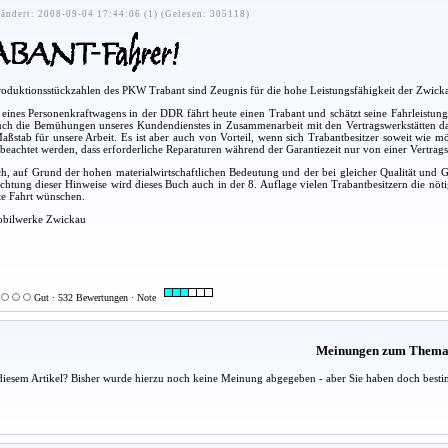
ändert: 2008-09-04 17:44:06 (1) (Gelesen: 305118)
Produktionsstückzahlen des PKW Trabant sind Zeugnis für die hohe Leistungsfähigkeit der Zwic
er eines Personenkraftwagens in der DDR fährt heute einen Trabant und schätzt seine Fahrleistun
uch die Bemühungen unseres Kundendienstes in Zusammenarbeit mit den Vertragswerkstätten dar
aßstab für unsere Arbeit. Es ist aber auch von Vorteil, wenn sich Trabantbesitzer soweit wie 
e beachtet werden, dass erforderliche Reparaturen während der Garantiezeit nur von einer Vertr
, auf Grund der hohen materialwirtschaftlichen Bedeutung und der bei gleicher Qualität und Gara
htung dieser Hinweise wird dieses Buch auch in der 8. Auflage vielen Trabantbesitzern die nöt
ute Fahrt wünschen.
obilwerke Zwickau
Gut · 532 Bewertungen · Note
Meinungen zum Them
diesem Artikel? Bisher wurde hierzu noch keine Meinung abgegeben - aber Sie haben doch besti