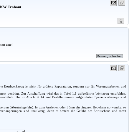
 PKW Trabant
a
mmt eine!
rte Bordwerkzeug ist nicht für größere Reparaturen, sondern nur für Wartungsarbeiten und
ment benötigt. Zur Anschaffung wird das in Tafel 1.1 aufgeführte Werkzeug empfohlen.
 ersichtlich. Die im Abschnitt 14. mit Bestellnummern aufgeführten Spezialwerkzeuge sind
erden (Abrutschgefahr). Ist zum Anziehen oder Lösen ein längerer Hebelarm notwendig, so
hrverlängerungen sind unzulässig, denn es besteht die Gefahr des Abrutschens und somit
t