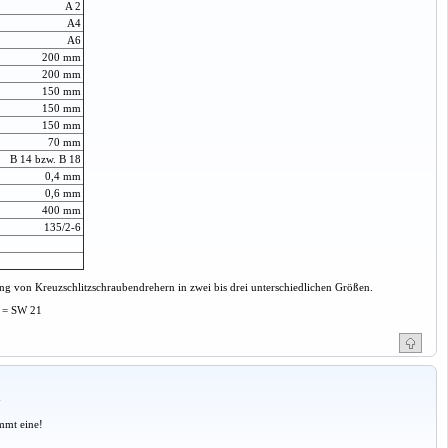
A 2
A4
A6
200 mm
200 mm
150 mm
150 mm
150 mm
70 mm
B 14 bzw. B 18
0,4 mm
0,6 mm
400 mm
135/2-6
fung von Kreuzschlitzschraubendrehern in zwei bis drei unterschiedlichen Größen.
4 = SW 21
a
mmt eine!